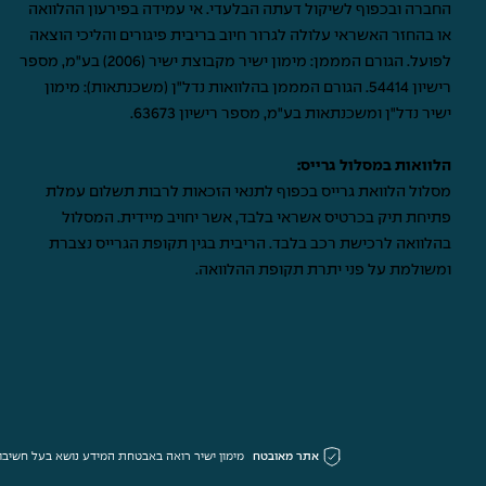
החברה ובכפוף לשיקול דעתה הבלעדי. אי עמידה בפירעון ההלוואה
או בהחזר האשראי עלולה לגרור חיוב בריבית פיגורים והליכי הוצאה
לפועל. הגורם המממן: מימון ישיר מקבוצת ישיר (2006) בע"מ, מספר
רישיון 54414. הגורם המממן בהלוואות נדל"ן (משכנתאות): מימון
ישיר נדל"ן ומשכנתאות בע"מ, מספר רישיון 63673.
הלוואות במסלול גרייס:
מסלול הלוואת גרייס בכפוף לתנאי הזכאות לרבות תשלום עמלת
פתיחת תיק בכרטיס אשראי בלבד, אשר יחויב מיידית. המסלול
בהלוואה לרכישת רכב בלבד. הריבית בגין תקופת הגרייס נצברת
ומשולמת על פני יתרת תקופת ההלוואה.
אתר מאובטח
מימון ישיר רואה באבטחת המידע נושא בעל חשיבות