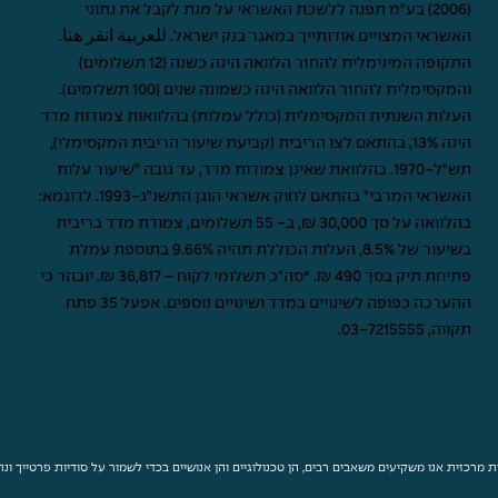
(2006) בע"מ תפנה ללשכת האשראי על מנת לקבל את נתוני
האשראי המצויים אודותייך במאגר בנק ישראל.
للعربية انقر هنا
.
התקופה המינימלית להחזר הלוואה הינה כשנה (12 תשלומים)
והמקסימלית להחזר הלוואה הינה כשמונה שנים (100 תשלומים).
העלות השנתית המקסימלית (כולל עמלות) בהלוואות צמודות מדד
הינה 13%, בהתאם לצו הריבית (קביעת שיעור הריבית המקסימלי),
תש"ל-1970. בהלוואת שאינן צמודות מדד, עד גובה "שיעור עלות
האשראי המרבי" בהתאם לחוק אשראי הוגן התשנ"ג-1993. לדוגמא:
בהלוואה על סך 30,000 ₪, ב- 55 תשלומים, צמודת מדד בריבית
בשיעור של 8.5%, העלות הכוללת תהיה 9.66% בתוספת עמלת
פתיחת תיק בסך 490 ₪. *סה"כ תשלומי לקוח – 36,817 ₪. יובהר כי
ההערכה כפופה לשינויים במדד ושינויים נוספים. אפעל 35 פתח
תקווה,
03-7215555
.
 מרכזית אנו משקיעים משאבים רבים, הן טכנולוגיים והן אנושיים בכדי לשמור על סודיות פרטייך ו