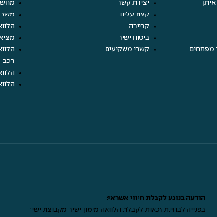
איתך
יצירת קשר
מחשבו
קצת עלינו
משכנ
קריירה
הלווא
ביטוח ישיר
מציא
 מפתחים
קשרי משקיעים
הלווא
רכב
הלווא
הלווא
הודעה בנוגע לקבלת חיווי אשראי:
בפנייה לבחינת זכאות לקבלת הלוואה מימון ישיר מקבוצת ישיר