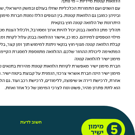
הלוואות קטנות מיידיות – מי נותן?
עם השנים ועם התמורות הכלכליות שחלו בעולם ובמשק הישראלי, שוק ה
וביניהן כמובן גם הלוואות קטנות. בין הגופים הללו נמנות חברות מימו
היתרונות של הלוואה קטנה חוץ בנקאית
תהליך מתן הלוואה בבנק יכול להיות ארוך ומסורבל, ולכלול הצגת מ
מילוי הטפסים למיניהם. כמו כן, אישור ההלוואה בבנק עלול לקחת ז
קבלת הלוואה קטנה מגוף חוץ בנקאי ניתנת למימוש תוך זמן קצר, בלי
המתאימה ליכולת ההחזר שלכם. ההלוואה מתווספת למסגרת הקיימת
מימון ישיר להלוואה קטנה
חברת מימון ישיר מאפשרת לקיחת הלוואות קטנות מהירות בתנאים נוחי
מימון ישיר הינה חברת אשראי צרכני, הנמנית על קבוצת ביטוח ישי
אחרת, לרכישת דירה או שיפוצה, ללימודים, לרכישת רכב ועוד. גם הל
הוא לתת פתרון מהיר, פשוט ונוח לצרכי המימון של כל אחד ואחת.
חשוב לדעת