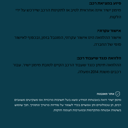
סיוע במציאת רכב:
מימון ישיר אינה אחראית לטיב או לתקינות הרכב שיירכש על ידי
הלקוח.
אישור עקרוני:
אישור ההלוואה הינו אישור עקרוני, המוגבל בזמן, ובכפוף לאישור
סופי של החברה.
הלוואה כנגד שיעבוד רכב:
ההלוואה תינתן כנגד שעבוד הרכב הקיים לטובת מימון ישיר. עבור
רכבים משנת 2014 ומעלה.
אתר מאובטח
מימון ישיר רואה באבטחת המידע נושא בעל חשיבות מרכזית אנו משקיעים משאבים
רבים, הן טכנולוגיים והן אנושיים בכדי לשמור על סודיות פרטייך ונתונייך. תוך שימוש
בשיטות אבטחה מתקדמות ובמערכות הצפנה חזקות.