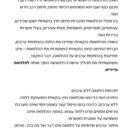
האובליגו (מסגרת האשראי הבנקאי) ומאפשרת ללקוח לקבל
סכום כסף שבו הוא משתמש לכיסוי מינוס, מימון רכב חדש
ועוד.
בין נוטלי ההלוואות מחברות מימון חוץ בנקאיות ישנם שכירים,
עצמאיים, סטודנטים, משפחות, זוגות צעירים, בעלי משרות
בכירות ועוד.
בשונה מהלוואות בנקאיות שחייבו את הלווה בהחתמת ערבים,
חברות המימון החוץ בנקאיות המאשרות את ההלוואות – אינן
מחייבות בהחתמת ערבים על ההלוואה, דבר המקצר
משמעותית את תהליך אישורה ולמעשה הופך אותה
להלוואה
מיידית
.
יתרונות הלוואה ללא ערבים
היתרון המרכזי הוא שהלוואה חוץ בנקאית המוענקת ללווה
ללא ערבים, כרוכה בזמן טיפול קצר באופן יחסי ואינה מערבת
גורמים נוספים פרט ללווה עצמו. בנוסף, ההלוואה אינה
משפיעה על מסגרת האשראי.
איתור ערבים שיחתמו על הלוואה אינו דבר של מה בכך, מכיוון