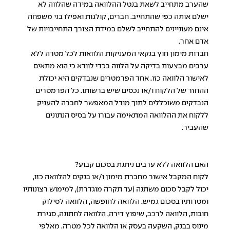
שהערב מתחייב לשאת בנטל ההלוואה במידה שהלווה לא
ישלם אותה כפי שהתחייב. חברים, קולגות ואפילו בני משפחה
אינם מעוניינים להתחייב לשלם במידת הצורך התחייבויות של
אדם אחר.
חברות מימון חוץ בנקאי המעניקות הלוואות לכל מטרה ללא
ערבים מבצעות בדיקה על הלווה בכדי לוודא כי הוא מתאים
לאישור הלוואה כזו. אחד הפרמטרים שנבדקים היא יכולת
ההחזר של הלקוח ו/או נכסים שיש ברשותו. כל הפרמטרים
הנבדקים משוכללים לתוך מודל המאפשר לחברה להעניק
ללקוח את ההלוואה המתאימה עבורו על בסיס הנתונים
שהעביר.
האם הלוואה ללא ערבים ניתנת בסכום קבוע?
לקוח המקבל אישור מחברת מימון ו/או בנקים להלוואה כזו,
יכול לקבל סכום משתנה (עד תקרה מוגדרת), למימוש רצונותיו
ומטרותיו בסכום גמיש. הלוואה לחופשה, הלוואה לסילוק
חובות, הלוואה לרכב, שיפוץ דירה, הלוואה לחתונה, סגירת
מינוס בבנק, השקעה בעסק או הלוואה לכל מטרה. מאלפי