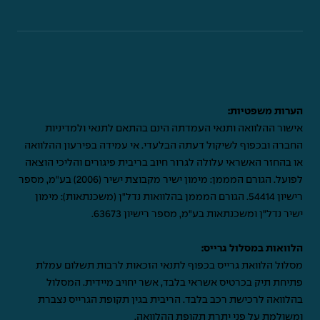
הערות משפטיות:
אישור ההלוואה ותנאי העמדתה הינם בהתאם לתנאי ולמדיניות
החברה ובכפוף לשיקול דעתה הבלעדי. אי עמידה בפירעון ההלוואה
או בהחזר האשראי עלולה לגרור חיוב בריבית פיגורים והליכי הוצאה
לפועל. הגורם המממן: מימון ישיר מקבוצת ישיר (2006) בע"מ, מספר
רישיון 54414. הגורם המממן בהלוואות נדל"ן (משכנתאות): מימון
ישיר נדל"ן ומשכנתאות בע"מ, מספר רישיון 63673.
הלוואות במסלול גרייס:
מסלול הלוואת גרייס בכפוף לתנאי הזכאות לרבות תשלום עמלת
פתיחת תיק בכרטיס אשראי בלבד, אשר יחויב מיידית. המסלול
בהלוואה לרכישת רכב בלבד. הריבית בגין תקופת הגרייס נצברת
ומשולמת על פני יתרת תקופת ההלוואה.