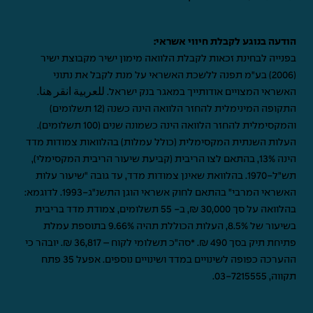
הודעה בנוגע לקבלת חיווי אשראי:
בפנייה לבחינת זכאות לקבלת הלוואה מימון ישיר מקבוצת ישיר
(2006) בע"מ תפנה ללשכת האשראי על מנת לקבל את נתוני
האשראי המצויים אודותייך במאגר בנק ישראל.
للعربية انقر هنا
.
התקופה המינימלית להחזר הלוואה הינה כשנה (12 תשלומים)
והמקסימלית להחזר הלוואה הינה כשמונה שנים (100 תשלומים).
העלות השנתית המקסימלית (כולל עמלות) בהלוואות צמודות מדד
הינה 13%, בהתאם לצו הריבית (קביעת שיעור הריבית המקסימלי),
תש"ל-1970. בהלוואת שאינן צמודות מדד, עד גובה "שיעור עלות
האשראי המרבי" בהתאם לחוק אשראי הוגן התשנ"ג-1993. לדוגמא:
בהלוואה על סך 30,000 ₪, ב- 55 תשלומים, צמודת מדד בריבית
בשיעור של 8.5%, העלות הכוללת תהיה 9.66% בתוספת עמלת
פתיחת תיק בסך 490 ₪. *סה"כ תשלומי לקוח – 36,817 ₪. יובהר כי
ההערכה כפופה לשינויים במדד ושינויים נוספים. אפעל 35 פתח
תקווה,
03-7215555
.