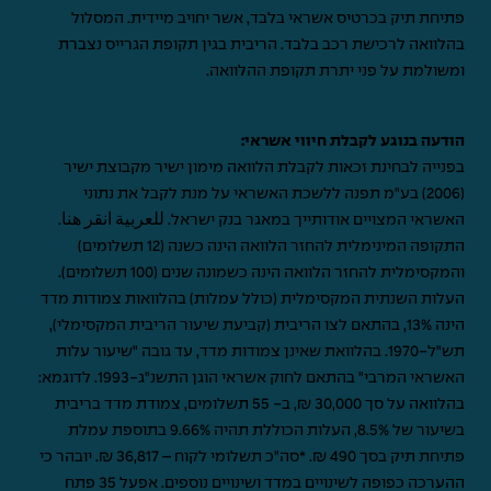
פתיחת תיק בכרטיס אשראי בלבד, אשר יחויב מיידית. המסלול
בהלוואה לרכישת רכב בלבד. הריבית בגין תקופת הגרייס נצברת
ומשולמת על פני יתרת תקופת ההלוואה.
הודעה בנוגע לקבלת חיווי אשראי:
בפנייה לבחינת זכאות לקבלת הלוואה מימון ישיר מקבוצת ישיר
(2006) בע"מ תפנה ללשכת האשראי על מנת לקבל את נתוני
האשראי המצויים אודותייך במאגר בנק ישראל.
للعربية انقر هنا
.
התקופה המינימלית להחזר הלוואה הינה כשנה (12 תשלומים)
והמקסימלית להחזר הלוואה הינה כשמונה שנים (100 תשלומים).
העלות השנתית המקסימלית (כולל עמלות) בהלוואות צמודות מדד
הינה 13%, בהתאם לצו הריבית (קביעת שיעור הריבית המקסימלי),
תש"ל-1970. בהלוואת שאינן צמודות מדד, עד גובה "שיעור עלות
האשראי המרבי" בהתאם לחוק אשראי הוגן התשנ"ג-1993. לדוגמא:
בהלוואה על סך 30,000 ₪, ב- 55 תשלומים, צמודת מדד בריבית
בשיעור של 8.5%, העלות הכוללת תהיה 9.66% בתוספת עמלת
פתיחת תיק בסך 490 ₪. *סה"כ תשלומי לקוח – 36,817 ₪. יובהר כי
ההערכה כפופה לשינויים במדד ושינויים נוספים. אפעל 35 פתח