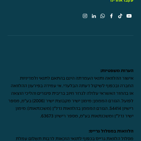
עקבו אחרינו
הערות משפטיות:
אישור ההלוואה ותנאי העמדתה הינם בהתאם לתנאי ולמדיניות
החברה ובכפוף לשיקול דעתה הבלעדי. אי עמידה בפירעון ההלוואה
או בהחזר האשראי עלולה לגרור חיוב בריבית פיגורים והליכי הוצאה
לפועל. הגורם המממן: מימון ישיר מקבוצת ישיר (2006) בע"מ, מספר
רישיון 54414. הגורם המממן בהלוואות נדל"ן (משכנתאות): מימון
ישיר נדל"ן ומשכנתאות בע"מ, מספר רישיון 63673.
הלוואות במסלול גרייס:
מסלול הלוואת גרייס בכפוף לתנאי הזכאות לרבות תשלום עמלת