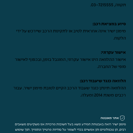
תקווה,
03-7215555
.
סיוע במציאת רכב:
מימון ישיר אינה אחראית לטיב או לתקינות הרכב שיירכש על ידי
הלקוח.
אישור עקרוני:
אישור ההלוואה הינו אישור עקרוני, המוגבל בזמן, ובכפוף לאישור
סופי של החברה.
הלוואה כנגד שיעבוד רכב:
ההלוואה תינתן כנגד שעבוד הרכב הקיים לטובת מימון ישיר. עבור
רכבים משנת 2014 ומעלה.
אתר מאובטח
מימון ישיר רואה באבטחת המידע נושא בעל חשיבות מרכזית אנו משקיעים משאבים
רבים, הן טכנולוגיים והן אנושיים בכדי לשמור על סודיות פרטייך ונתונייך. תוך שימוש