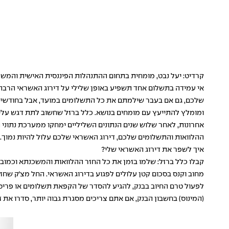
קרדיט: יעל נבט, מומחית בתחום ההתנהלות הפיננסית האישית והמש
אי עמידה בתשלום אחד תשפיע באופן שלילי על דירוג האשראי הרב
שלכם, גם אם בעבר שילמתם את כל התשלומים במועד, אבל בחודשיים ה
אחרונות, לאחר שלוש שנים הנתונים השליליים ימחקו ממערכת נתוני
ההלוואות והתשלומים שלכם, דירוג האשראי שלכם עלול להיות נמוך. ו
איך לשפר את דירוג האשראי שלי?
קבלו כלל ברזל: שלמו בזמן את כל החזר ההלוואות והמשכנתא וכמובן
מחוב וקנס בסכום קטן עלולים לפגוע בדירוג האשראי. החל מצ׳ק שחז
לפעול טרם החיוב בבנק, להגיע להסדר של הקפאת תשלומים או פריס
(המינוס) בחשבון הבנק, אם אתם צריכים מסגרת גבוה יותר, סדרו את 