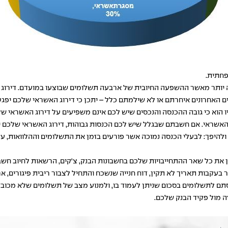
פחתית.
ה יותר מאשר ההשפעה החיובית של ארבעה תשלומים שבוצעו במועדם. דירוג 
אחרונים איחרתם או לא שילמתם כלל – יתכן כי דירוג האשראי שלכם יפגע, נ
 האשראי. אם חשבתם שבגלל שיש לכם הכנסות גבוהות, דירוג האשראי שלכם י
להיפך: לבעלי הכנסה נמוכה אשר פורעים בזמן את התשלומים וההלוואות, עשו
 את כל שאר ההתחייבויות שלכם בחשבונות הבנק, צ'קים, הרשאות לחיוב חשב
ר בעקבות תאריך לא תקין, דוח חנייה שנשכח והתחיל לצבור ריבית פיגורים, 
תם לתשלומים בסכום שניתן לעמוד בו, ולמנוע מצב של תשלומים שלא מכובד
זה מול פקיד הבנק שלכם.