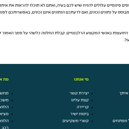
פים פיננסיים עלולים להניח שיש לכם בעיה, ואתם לא תוכלו להראות את אית
בוסס על נתונים נכונים, ואם לדעתכם הנתונים אינם נכונים, באפשרותכם לפ
ף היוועצות באנשי המקצוע הרלבנטיים. קבלת החלטה כלשהי על סמך האמור לע
ל.
מי אנחנו
מה אנ
איתך
יצירת קשר
מחשבו
קצת עלינו
משכנ
קריירה
הלווא
ביטוח ישיר
מציא
 מפתחים
קשרי משקיעים
הלווא
רכב