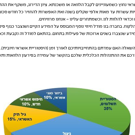
שראי נחוץ כשמעוניינים לקבל הלוואה או משכנתא. ציון הדירוג, משקף את הה
היות עשרות עד מאות אלפי שקלים בשנה ואת האפשרות להחזיר כל חודש סכו
ם וכדאי להלוות לנו. וכשמתחרים עלינו - אנחנו מרוויחים.
ח. בחברה בנו מודל חיזוי נוסף המבוסס על המידע הקיים ושנצבר כגוף פינ
דע שנצברו בשנים ארוכות של פעילות בתחום. בהתאם למודל זה נקבעת זכאו
שאלה האם עמדתם בהתחייבויותיכם לאורך זמן (היסטוריית אשראי חיובית).
בורכם את ההתנהלות הכלכלית שלכם בהקשר של עמידה בפירעון הלוואות ות