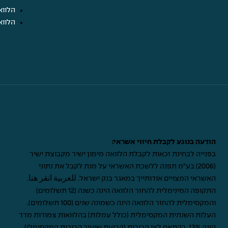
הלווא
הלווא
הודעה בנוגע לקבלת חיווי אשראי:
בפנייה לבחינת זכאות לקבלת הלוואה מימון ישיר מקבוצת ישיר
(2006) בע"מ תפנה ללשכת האשראי על מנת לקבל את נתוני
האשראי המצויים אודותייך במאגר בנק ישראל.
للعربية انقر هنا
.
התקופה המינימלית להחזר הלוואה הינה כשנה (12 תשלומים)
והמקסימלית להחזר הלוואה הינה כשמונה שנים (100 תשלומים).
העלות השנתית המקסימלית (כולל עמלות) בהלוואות צמודות מדד
הינה 13%, בהתאם לצו הריבית (קביעת שיעור הריבית המקסימלי),