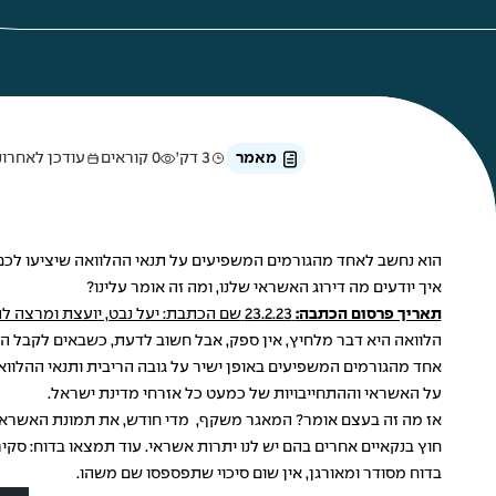
מאמר
3 דק'
0 קוראים
עודכן לאחרונה ב-10 ב
הוא נחשב לאחד מהגורמים המשפיעים על תנאי ההלוואה שיציעו לכם
איך יודעים מה דירוג האשראי שלנו, ומה זה אומר עלינו?
תאריך פרסום הכתבה:
23.2.23
שם הכתבת: יעל נבט, יועצת ומרצה ל
הלוואה היא דבר מלחיץ, אין ספק, אבל חשוב לדעת, כשבאים לקבל הלווא
אחד מהגורמים המשפיעים באופן ישיר על גובה הריבית ותנאי ההלוואה שאנ
על האשראי וההתחייבויות של כמעט כל אזרחי מדינת ישראל.
אז מה זה בעצם אומר? המאגר משקף, מדי חודש, את תמונת האשראי ה
חוץ בנקאיים אחרים בהם יש לנו יתרות אשראי. עוד תמצאו בדוח: סקי
בדוח מסודר ומאורגן, אין שום סיכוי שתפספסו שם משהו.