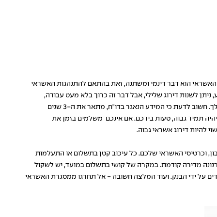
האשראי הוא דבר דינמי ומשתנה, זאת בהתאם להתנהגות האשראי
יתן לשנות דירוג שלילי, אבל דבר זה כרוך בלא מעט עבודה,
ומומלץ להתייעץ עם מומחים בנושא. כלל ברזל שחשוב לתת דגש עליו הוא כי גובה ההכנסה והנכסים שיש לכם אינם משפיעים על דירוג האשראי שלך. חשוב לדעת כי המידע הנאגר בדו"ח, מתאר את ה-3 שנים
היה תמיד גבוה, טעות בידכם. אם אינכם משלמים בזמן את
י להיות דירוג אשראי גבוה.
ון, וכרטיסי האשראי שלכם. כל עיכוב קטן בתשלום או התעלמות
ארנונה מדירה קודמת. במקרה של קושי בתשלום במועד, יש לשקול
ים על ידי הבנק. ועוד המלצה חשובה - אל תחרגו ממסגרת האשראי