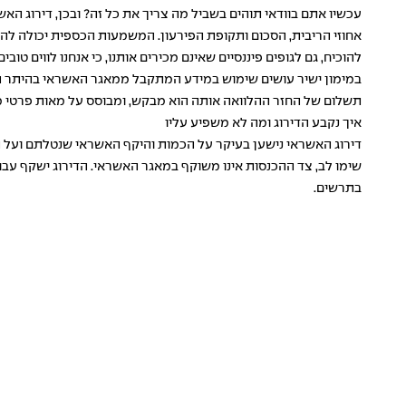
עכשיו אתם בוודאי תוהים בשביל מה צריך את כל זה? ובכן, דירוג הא
אחוזי הריבית, הסכום ותקופת הפירעון. המשמעות הכספית יכולה ל
להוכיח, גם לגופים פיננסיים שאינם מכירים אותנו, כי אנחנו לווים טובי
במימון ישיר עושים שימוש במידע המתקבל ממאגר האשראי בהיתר הלקו
תשלום של החזר ההלוואה אותה הוא מבקש, ומבוסס על מאות פרטי מי
איך נקבע הדירוג ומה לא משפיע עליו
דירוג האשראי נישען בעיקר על הכמות והיקף האשראי שנטלתם ועל ה
שימו לב, צד ההכנסות אינו משוקף במאגר האשראי. הדירוג ישקף ע
בתרשים.