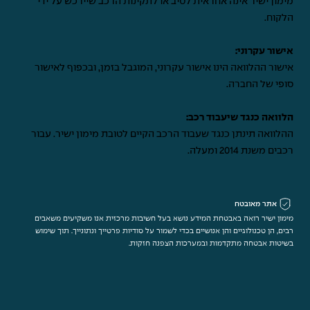
מימון ישיר אינה אחראית לטיב או לתקינות הרכב שיירכש על ידי
הלקוח.
אישור עקרוני:
אישור ההלוואה הינו אישור עקרוני, המוגבל בזמן, ובכפוף לאישור
סופי של החברה.
הלוואה כנגד שיעבוד רכב:
ההלוואה תינתן כנגד שעבוד הרכב הקיים לטובת מימון ישיר. עבור
רכבים משנת 2014 ומעלה.
אתר מאובטח
מימון ישיר רואה באבטחת המידע נושא בעל חשיבות מרכזית אנו משקיעים משאבים
רבים, הן טכנולוגיים והן אנושיים בכדי לשמור על סודיות פרטייך ונתונייך. תוך שימוש
בשיטות אבטחה מתקדמות ובמערכות הצפנה חזקות.