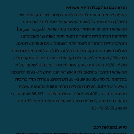
הודעה בנוגע לקבלת חיווי אשראי:
בפנייה לבחינת זכאות לקבלת הלוואה מימון ישיר מקבוצת ישיר
(2006) בע"מ תפנה ללשכת האשראי על מנת לקבל את נתוני
האשראי המצויים אודותייך במאגר בנק ישראל.
للعربية انقر هنا
.
התקופה המינימלית להחזר הלוואה הינה כשנה (12 תשלומים)
והמקסימלית להחזר הלוואה הינה כשמונה שנים (100 תשלומים).
העלות השנתית המקסימלית (כולל עמלות) בהלוואות צמודות מדד
הינה 13%, בהתאם לצו הריבית (קביעת שיעור הריבית המקסימלי),
תש"ל-1970. בהלוואת שאינן צמודות מדד, עד גובה "שיעור עלות
האשראי המרבי" בהתאם לחוק אשראי הוגן התשנ"ג-1993. לדוגמא:
בהלוואה על סך 30,000 ₪, ב- 55 תשלומים, צמודת מדד בריבית
בשיעור של 8.5%, העלות הכוללת תהיה 9.66% בתוספת עמלת
פתיחת תיק בסך 490 ₪. *סה"כ תשלומי לקוח – 36,817 ₪. יובהר כי
ההערכה כפופה לשינויים במדד ושינויים נוספים. אפעל 35 פתח
תקווה,
03-7215555
.
סיוע במציאת רכב: