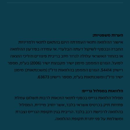
הערות משפטיות:
אישור ההלוואה ותנאי העמדתה הינם בהתאם לתנאי ולמדיניות
החברה ובכפוף לשיקול דעתה הבלעדי. אי עמידה בפירעון ההלוואה
או בהחזר האשראי עלולה לגרור חיוב בריבית פיגורים והליכי הוצאה
לפועל. הגורם המממן: מימון ישיר מקבוצת ישיר (2006) בע"מ, מספר
רישיון 54414. הגורם המממן בהלוואות נדל"ן (משכנתאות): מימון
ישיר נדל"ן ומשכנתאות בע"מ, מספר רישיון 63673.
הלוואות במסלול גרייס:
מסלול הלוואת גרייס בכפוף לתנאי הזכאות לרבות תשלום עמלת
פתיחת תיק בכרטיס אשראי בלבד, אשר יחויב מיידית. המסלול
בהלוואה לרכישת רכב בלבד. הריבית בגין תקופת הגרייס נצברת
ומשולמת על פני יתרת תקופת ההלוואה.