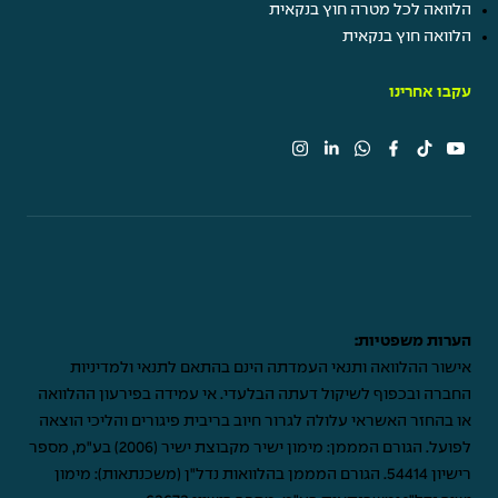
הלוואה לכל מטרה חוץ בנקאית
הלוואה חוץ בנקאית
עקבו אחרינו
הערות משפטיות:
אישור ההלוואה ותנאי העמדתה הינם בהתאם לתנאי ולמדיניות
החברה ובכפוף לשיקול דעתה הבלעדי. אי עמידה בפירעון ההלוואה
או בהחזר האשראי עלולה לגרור חיוב בריבית פיגורים והליכי הוצאה
לפועל. הגורם המממן: מימון ישיר מקבוצת ישיר (2006) בע"מ, מספר
רישיון 54414. הגורם המממן בהלוואות נדל"ן (משכנתאות): מימון