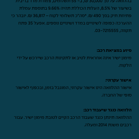
בהלוואה על סך 30,000 ₪, ב- 55 תשלומים, צמודת מדד בריבית
בשיעור של 8.5%, העלות הכוללת תהיה 9.66% בתוספת עמלת
פתיחת תיק בסך 490 ₪. *סה"כ תשלומי לקוח – 36,817 ₪. יובהר כי
ההערכה כפופה לשינויים במדד ושינויים נוספים. אפעל 35 פתח
תקווה,
03-7215555
.
סיוע במציאת רכב:
מימון ישיר אינה אחראית לטיב או לתקינות הרכב שיירכש על ידי
הלקוח.
אישור עקרוני:
אישור ההלוואה הינו אישור עקרוני, המוגבל בזמן, ובכפוף לאישור
סופי של החברה.
הלוואה כנגד שיעבוד רכב:
ההלוואה תינתן כנגד שעבוד הרכב הקיים לטובת מימון ישיר. עבור
רכבים משנת 2014 ומעלה.