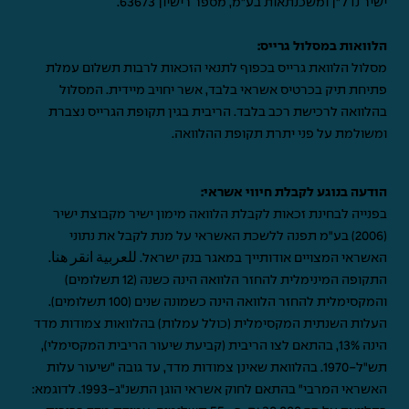
ישיר נדל"ן ומשכנתאות בע"מ, מספר רישיון 63673.
הלוואות במסלול גרייס:
מסלול הלוואת גרייס בכפוף לתנאי הזכאות לרבות תשלום עמלת
פתיחת תיק בכרטיס אשראי בלבד, אשר יחויב מיידית. המסלול
בהלוואה לרכישת רכב בלבד. הריבית בגין תקופת הגרייס נצברת
ומשולמת על פני יתרת תקופת ההלוואה.
הודעה בנוגע לקבלת חיווי אשראי:
בפנייה לבחינת זכאות לקבלת הלוואה מימון ישיר מקבוצת ישיר
(2006) בע"מ תפנה ללשכת האשראי על מנת לקבל את נתוני
האשראי המצויים אודותייך במאגר בנק ישראל.
للعربية انقر هنا
.
התקופה המינימלית להחזר הלוואה הינה כשנה (12 תשלומים)
והמקסימלית להחזר הלוואה הינה כשמונה שנים (100 תשלומים).
העלות השנתית המקסימלית (כולל עמלות) בהלוואות צמודות מדד
הינה 13%, בהתאם לצו הריבית (קביעת שיעור הריבית המקסימלי),
תש"ל-1970. בהלוואת שאינן צמודות מדד, עד גובה "שיעור עלות
האשראי המרבי" בהתאם לחוק אשראי הוגן התשנ"ג-1993. לדוגמא: