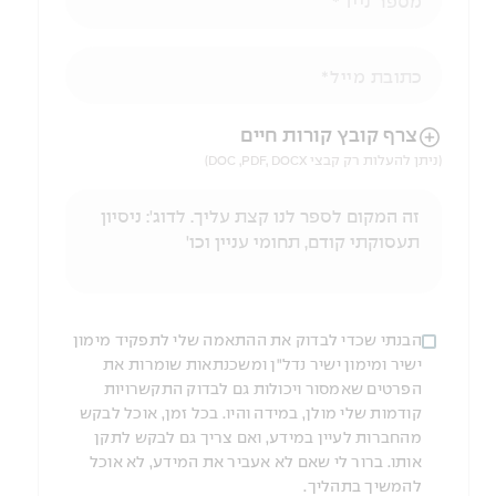
מספר נייד
כתובת מייל
הניווט לאחר העלאת הקובץ באמצעות מקש ה-TAB
צרף קובץ קורות חיים
(ניתן להעלות רק קבצי DOC ,PDF, DOCX)
הבנתי שכדי לבדוק את ההתאמה שלי לתפקיד מימון
ישיר ומימון ישיר נדל"ן ומשכנתאות שומרות את
הפרטים שאמסור ויכולות גם לבדוק התקשרויות
קודמות שלי מולן, במידה והיו. בכל זמן, אוכל לבקש
מהחברות לעיין במידע, ואם צריך גם לבקש לתקן
אותו. ברור לי שאם לא אעביר את המידע, לא אוכל
להמשיך בתהליך.