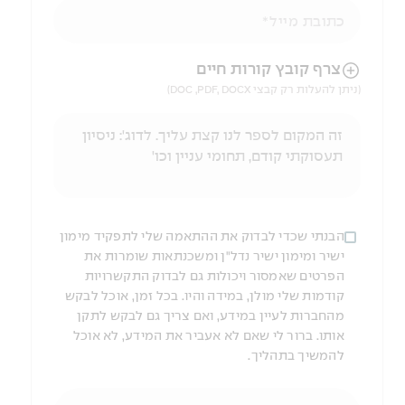
כתובת מייל
הניווט לאחר העלאת הקובץ באמצעות מקש ה-TAB
צרף קובץ קורות חיים
(ניתן להעלות רק קבצי DOC ,PDF, DOCX)
הבנתי שכדי לבדוק את ההתאמה שלי לתפקיד מימון
ישיר ומימון ישיר נדל"ן ומשכנתאות שומרות את
הפרטים שאמסור ויכולות גם לבדוק התקשרויות
קודמות שלי מולן, במידה והיו. בכל זמן, אוכל לבקש
מהחברות לעיין במידע, ואם צריך גם לבקש לתקן
אותו. ברור לי שאם לא אעביר את המידע, לא אוכל
להמשיך בתהליך.