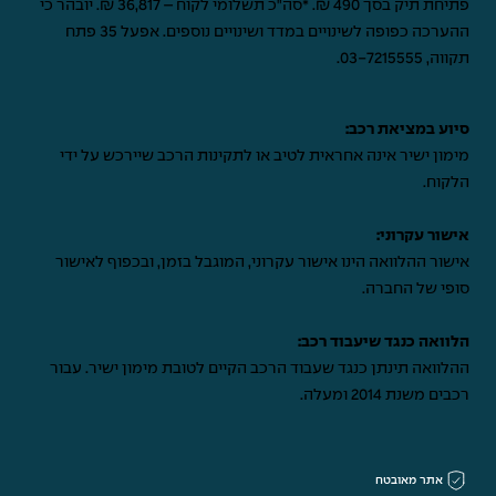
פתיחת תיק בסך 490 ₪. *סה"כ תשלומי לקוח – 36,817 ₪. יובהר כי
ההערכה כפופה לשינויים במדד ושינויים נוספים. אפעל 35 פתח
תקווה,
03-7215555
.
סיוע במציאת רכב:
מימון ישיר אינה אחראית לטיב או לתקינות הרכב שיירכש על ידי
הלקוח.
אישור עקרוני:
אישור ההלוואה הינו אישור עקרוני, המוגבל בזמן, ובכפוף לאישור
סופי של החברה.
הלוואה כנגד שיעבוד רכב:
ההלוואה תינתן כנגד שעבוד הרכב הקיים לטובת מימון ישיר. עבור
רכבים משנת 2014 ומעלה.
אתר מאובטח