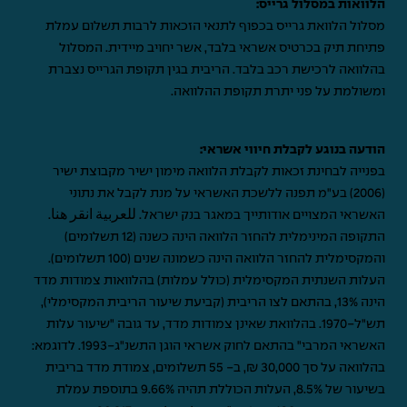
הלוואות במסלול גרייס:
מסלול הלוואת גרייס בכפוף לתנאי הזכאות לרבות תשלום עמלת
פתיחת תיק בכרטיס אשראי בלבד, אשר יחויב מיידית. המסלול
בהלוואה לרכישת רכב בלבד. הריבית בגין תקופת הגרייס נצברת
ומשולמת על פני יתרת תקופת ההלוואה.
הודעה בנוגע לקבלת חיווי אשראי:
בפנייה לבחינת זכאות לקבלת הלוואה מימון ישיר מקבוצת ישיר
(2006) בע"מ תפנה ללשכת האשראי על מנת לקבל את נתוני
האשראי המצויים אודותייך במאגר בנק ישראל.
للعربية انقر هنا
.
התקופה המינימלית להחזר הלוואה הינה כשנה (12 תשלומים)
והמקסימלית להחזר הלוואה הינה כשמונה שנים (100 תשלומים).
העלות השנתית המקסימלית (כולל עמלות) בהלוואות צמודות מדד
הינה 13%, בהתאם לצו הריבית (קביעת שיעור הריבית המקסימלי),
תש"ל-1970. בהלוואת שאינן צמודות מדד, עד גובה "שיעור עלות
האשראי המרבי" בהתאם לחוק אשראי הוגן התשנ"ג-1993. לדוגמא:
בהלוואה על סך 30,000 ₪, ב- 55 תשלומים, צמודת מדד בריבית
בשיעור של 8.5%, העלות הכוללת תהיה 9.66% בתוספת עמלת