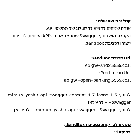
קטלוג ה
API
שלנו
:
אנחנו שמחים להציע לך קטלוג של ממשקי API.
הקטלוג הוא קובץ Swagger שמתאר את ה API's השונים, לסביבת
ייצור ולסביבת Sandbox.
Url סביבת SandBox
:
Apigw-sndx.5555.co.il
Url סביבת Prod
:
apigw -open-banking.5555.co.il
לקובץ mimun_yashir_api_swagger_consent_1_7_loans_1_5
- Swagger -
לחץ כאן
לקובץ mimun_yashir_api_swagger - Swagger -
לחץ כאן
נתונים לבדיקות בסביבת
SandBox
:
בדיקה 1
: