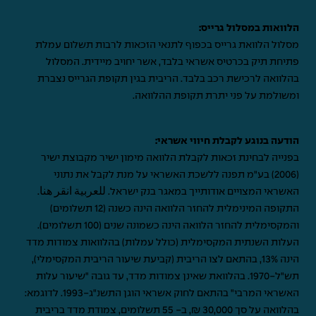
הלוואות במסלול גרייס:
מסלול הלוואת גרייס בכפוף לתנאי הזכאות לרבות תשלום עמלת
פתיחת תיק בכרטיס אשראי בלבד, אשר יחויב מיידית. המסלול
בהלוואה לרכישת רכב בלבד. הריבית בגין תקופת הגרייס נצברת
ומשולמת על פני יתרת תקופת ההלוואה.
הודעה בנוגע לקבלת חיווי אשראי:
בפנייה לבחינת זכאות לקבלת הלוואה מימון ישיר מקבוצת ישיר
(2006) בע"מ תפנה ללשכת האשראי על מנת לקבל את נתוני
האשראי המצויים אודותייך במאגר בנק ישראל.
للعربية انقر هنا
.
התקופה המינימלית להחזר הלוואה הינה כשנה (12 תשלומים)
והמקסימלית להחזר הלוואה הינה כשמונה שנים (100 תשלומים).
העלות השנתית המקסימלית (כולל עמלות) בהלוואות צמודות מדד
הינה 13%, בהתאם לצו הריבית (קביעת שיעור הריבית המקסימלי),
תש"ל-1970. בהלוואת שאינן צמודות מדד, עד גובה "שיעור עלות
האשראי המרבי" בהתאם לחוק אשראי הוגן התשנ"ג-1993. לדוגמא:
בהלוואה על סך 30,000 ₪, ב- 55 תשלומים, צמודת מדד בריבית