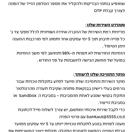
שמופיע בנתוני הבדיקות ולהקליד את מספר הטלפון הנייד של הפונה
לצורך קבלת OTP
סטנדרט השירות שלנו
:
מדיניות רמת השירות של החברה אחידה ושוויונית לכלל ספקי צד ג'
כל פנייה תיבחן תוך 5 ימי עסקים אחד ותסווג לפי מורכבות המענה
וזמן הטיפול .
הזמינות החודשית לא תפחת מ-98% ותחושב לפי משך הזמינות
בפועל של ממשק הגישה לחשבונות על פני החודש .
מוקד התמיכה שלנו לרשותך
:
מוקד השירות והתמיכה שלנו מיועד לסיוע בתקלות טכניות עבור
גורמים בעלי רישיון בבנקאות פתוחה שקיבלו תעודה מהרגולטור
ונתקלו בקושי שנוגע לאחת מהסביבות - בסביבת ה Sandbox או
בסביבת הייצור.
כדי לקבל שירות איכותי ומותאם, יש צורך לשלוח מייל לכתובת
bankaut@5555.co.il
עם פרטי הפניה
מענה לפניות בנוגע לתקלות טכניות יינתן עד 5 ימי עסקים ממועד
קבלת הפנייה בהתאם לחומרת התקלה. תקלות ייצור המשביתות את