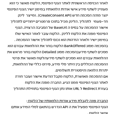
לאחר הכניסה הראשונית לאתר הגוף הפיננסי, הלקוח מאשר כי הוא
מעוניין לשתף מידע אישי אודות הלוואותיו במימון ישיר.הגוף הפיננסי
יוצר מזהה הסכמה חדש (CreateConsent API) . ומייצר
לינק
חד-פעמי
לתהליך. הלינק מכיל בתוכו פרמטרים ייחודיים לתהליך
אישור ההסכמה על בסיס ה BaseUrl של הסביבה הרצויה. הגוף
הפיננסי מפנה את הלקוח ללינק . הלקוח עובר לאזור האישי שלו
במימון ישיר ולאחר הזדהות הוא נכנס לתהליך אישור ההסכמה .
בהסכמה מסוג BankOffered הלקוח בוחר את ההלוואות עבורם הוא
מסכים לשתף מידעבהסכמה מסוג Detailed הלקוח בוחר מראש את
ההלוואות עבורם הוא מסכים לשתף מידעהלקוח מאשר את פרטי
ההסכמה הכוללים בין היתר סלי מידע, פירוט כללי של ההלוואות,
יתרות הלוואה והיסטורית תשלומים.
אם ההסכמה מאושרת, הלקוח מקבל הודעת אישור ועובר חזרה
לאתר הגוף הפיננסי ממנו הגיע. החברה מפנה את הלקוח
בעזרת Redirect ל URL אותו נתן הגוף הפיננסי בתחילת התהליך
החברה פונה לקבלת מידע אודות הלוואותיו של הלקוח
:
הגוף הפיננסי מפעיל את ה API הנדרש בהתאם לסלי המידע אותם
אישר הלקוח .