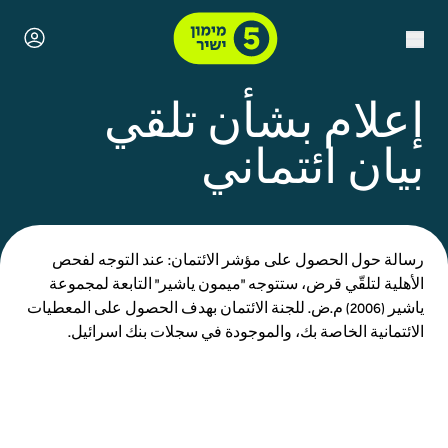
إعلام بشأن تلقي
بيان ائتماني
رسالة حول الحصول على مؤشر الائتمان: عند التوجه لفحص
الأهلية لتلقّي قرض، ستتوجه ״ميمون ياشير״ التابعة لمجموعة
ياشير (2006) م.ض. للجنة الائتمان بهدف الحصول على المعطيات
الائتمانية الخاصة بك، والموجودة في سجلات بنك اسرائيل.