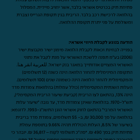
מסלול הלוואת גרייס בכפוף לתנאי הזכאות לרבות תשלום עמלת
פתיחת תיק בכרטיס אשראי בלבד, אשר יחויב מיידית. המסלול
בהלוואה לרכישת רכב בלבד. הריבית בגין תקופת הגרייס נצברת
ומשולמת על פני יתרת תקופת ההלוואה.
הודעה בנוגע לקבלת חיווי אשראי:
בפנייה לבחינת זכאות לקבלת הלוואה מימון ישיר מקבוצת ישיר
(2006) בע"מ תפנה ללשכת האשראי על מנת לקבל את נתוני
האשראי המצויים אודותייך במאגר בנק ישראל.
للعربية انقر هنا
.
התקופה המינימלית להחזר הלוואה הינה כשנה (12 תשלומים)
והמקסימלית להחזר הלוואה הינה כשמונה שנים (100 תשלומים).
העלות השנתית המקסימלית (כולל עמלות) בהלוואות צמודות מדד
הינה 13%, בהתאם לצו הריבית (קביעת שיעור הריבית המקסימלי),
תש"ל-1970. בהלוואת שאינן צמודות מדד, עד גובה "שיעור עלות
האשראי המרבי" בהתאם לחוק אשראי הוגן התשנ"ג-1993. לדוגמא:
בהלוואה על סך 30,000 ₪, ב- 55 תשלומים, צמודת מדד בריבית
בשיעור של 8.5%, העלות הכוללת תהיה 9.66% בתוספת עמלת
פתיחת תיק בסך 490 ₪. *סה"כ תשלומי לקוח – 36,817 ₪. יובהר כי