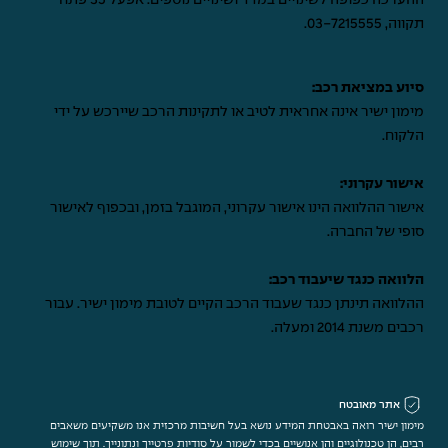
ההערכה כפופה לשינויים במדד ושינויים נוספים. אפעל 35 פתח
תקווה,
03-7215555
.
סיוע במציאת רכב:
מימון ישיר אינה אחראית לטיב או לתקינות הרכב שיירכש על ידי
הלקוח.
אישור עקרוני:
אישור ההלוואה הינו אישור עקרוני, המוגבל בזמן, ובכפוף לאישור
סופי של החברה.
הלוואה כנגד שיעבוד רכב:
ההלוואה תינתן כנגד שעבוד הרכב הקיים לטובת מימון ישיר. עבור
רכבים משנת 2014 ומעלה.
אתר מאובטח
מימון ישיר רואה באבטחת המידע נושא בעל חשיבות מרכזית אנו משקיעים משאבים
רבים, הן טכנולוגיים והן אנושיים בכדי לשמור על סודיות פרטייך ונתונייך. תוך שימוש