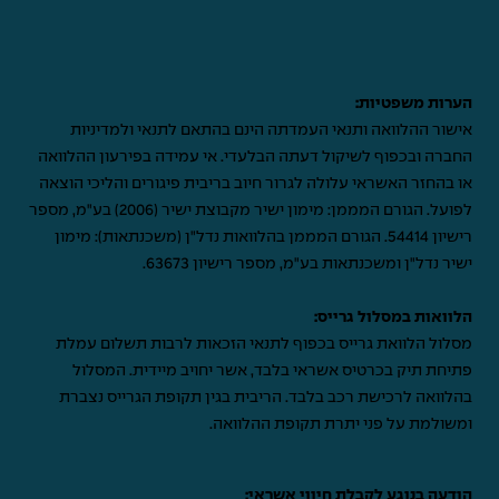
הערות משפטיות:
אישור ההלוואה ותנאי העמדתה הינם בהתאם לתנאי ולמדיניות
החברה ובכפוף לשיקול דעתה הבלעדי. אי עמידה בפירעון ההלוואה
או בהחזר האשראי עלולה לגרור חיוב בריבית פיגורים והליכי הוצאה
לפועל. הגורם המממן: מימון ישיר מקבוצת ישיר (2006) בע"מ, מספר
רישיון 54414. הגורם המממן בהלוואות נדל"ן (משכנתאות): מימון
ישיר נדל"ן ומשכנתאות בע"מ, מספר רישיון 63673.
הלוואות במסלול גרייס:
מסלול הלוואת גרייס בכפוף לתנאי הזכאות לרבות תשלום עמלת
פתיחת תיק בכרטיס אשראי בלבד, אשר יחויב מיידית. המסלול
בהלוואה לרכישת רכב בלבד. הריבית בגין תקופת הגרייס נצברת
ומשולמת על פני יתרת תקופת ההלוואה.
הודעה בנוגע לקבלת חיווי אשראי: