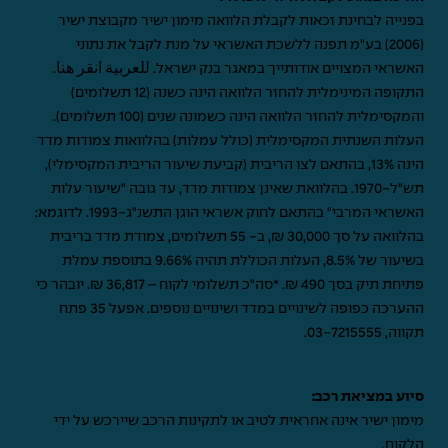
בפנייה לבחינת זכאות לקבלת הלוואה מימון ישיר מקבוצת ישיר
(2006) בע"מ תפנה ללשכת האשראי על מנת לקבל את נתוני
האשראי המצויים אודותייך במאגר בנק ישראל.
للعربية انقر هنا
.
התקופה המינימלית להחזר הלוואה הינה כשנה (12 תשלומים)
והמקסימלית להחזר הלוואה הינה כשמונה שנים (100 תשלומים).
העלות השנתית המקסימלית (כולל עמלות) בהלוואות צמודות מדד
הינה 13%, בהתאם לצו הריבית (קביעת שיעור הריבית המקסימלי),
תש"ל-1970. בהלוואת שאינן צמודות מדד, עד גובה "שיעור עלות
האשראי המרבי" בהתאם לחוק אשראי הוגן התשנ"ג-1993. לדוגמא:
בהלוואה על סך 30,000 ₪, ב- 55 תשלומים, צמודת מדד בריבית
בשיעור של 8.5%, העלות הכוללת תהיה 9.66% בתוספת עמלת
פתיחת תיק בסך 490 ₪. *סה"כ תשלומי לקוח – 36,817 ₪. יובהר כי
ההערכה כפופה לשינויים במדד ושינויים נוספים. אפעל 35 פתח
תקווה,
03-7215555
.
סיוע במציאת רכב:
מימון ישיר אינה אחראית לטיב או לתקינות הרכב שיירכש על ידי
הלקוח.