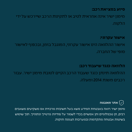
סיוע במציאת רכב:
מימון ישיר אינה אחראית לטיב או לתקינות הרכב שיירכש על ידי
הלקוח.
אישור עקרוני:
אישור ההלוואה הינו אישור עקרוני, המוגבל בזמן, ובכפוף לאישור
סופי של החברה.
הלוואה כנגד שיעבוד רכב:
ההלוואה תינתן כנגד שעבוד הרכב הקיים לטובת מימון ישיר. עבור
רכבים משנת 2014 ומעלה.
אתר מאובטח
מימון ישיר רואה באבטחת המידע נושא בעל חשיבות מרכזית אנו משקיעים משאבים
רבים, הן טכנולוגיים והן אנושיים בכדי לשמור על סודיות פרטייך ונתונייך. תוך שימוש
בשיטות אבטחה מתקדמות ובמערכות הצפנה חזקות.