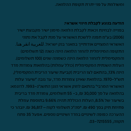
ומשולמת על פני יתרת תקופת ההלוואה.
הודעה בנוגע לקבלת חיווי אשראי:
בפנייה לבחינת זכאות לקבלת הלוואה מימון ישיר מקבוצת ישיר
(2006) בע"מ תפנה ללשכת האשראי על מנת לקבל את נתוני
האשראי המצויים אודותייך במאגר בנק ישראל.
للعربية انقر هنا
.
התקופה המינימלית להחזר הלוואה הינה כשנה (12 תשלומים)
והמקסימלית להחזר הלוואה הינה כשמונה שנים (100 תשלומים).
העלות השנתית המקסימלית (כולל עמלות) בהלוואות צמודות מדד
הינה 13%, בהתאם לצו הריבית (קביעת שיעור הריבית המקסימלי),
תש"ל-1970. בהלוואת שאינן צמודות מדד, עד גובה "שיעור עלות
האשראי המרבי" בהתאם לחוק אשראי הוגן התשנ"ג-1993. לדוגמא:
בהלוואה על סך 30,000 ₪, ב- 55 תשלומים, צמודת מדד בריבית
בשיעור של 8.5%, העלות הכוללת תהיה 9.66% בתוספת עמלת
פתיחת תיק בסך 490 ₪. *סה"כ תשלומי לקוח – 36,817 ₪. יובהר כי
ההערכה כפופה לשינויים במדד ושינויים נוספים. אפעל 35 פתח
תקווה,
03-7215555
.