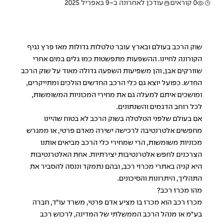
0 קוראים
עודכן לאחרונה ב-9 באפריל 2025
שוק הרכב בעולם ובארץ עובר טלטלות גדולות מאז פרץ נגיף
הקורונה לחיינו. ההשפעות מתפשטות כמו גלים במים אחרי
שזורקים אבן, והן משפיעות השפעה גדולה מאוד על שוק הרכב
החדש. כפועל יוצא גם כלי הרכב החדשים הולכים ומתייקרים,
ומושכים איתם למעלה גם את מחירי המכוניות המשומשות,
לכל רוחב הדגמים והשנתונים.
אם בעולם שלפני הטלטלה בשוק הרכב לא בטוח שהיינו
מחפשים אלטרנטיבה לרכישה ישירה מאדם פרטי, או ממגרש
מכוניות משומשות, הרי שמחירי כלי הרכב מביאים אותנו
הצרכנים לחפש אלטרנטיבות יצירתיות. אחת האלטרנטיבות
היא קניה באתרי מכרזי רכב, ובהם נתמקד וננסה להסביר את
התהליך, היתרונות והסיכונים.
מהו מכרז רכב?
מכרז רכב הוא מכרז בו מציע אדם פרטי, משרד עו"ד, חברה
בע"מ או מנהל הרכב הממשלתי של המדינה, לרכוש רכב