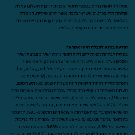
מסלול הלוואת גרייס בכפוף לתנאי הזכאות לרבות תשלום עמלת
פתיחת תיק בכרטיס אשראי בלבד, אשר יחויב מיידית. המסלול
בהלוואה לרכישת רכב בלבד. הריבית בגין תקופת הגרייס נצברת
ומשולמת על פני יתרת תקופת ההלוואה.
הודעה בנוגע לקבלת חיווי אשראי:
בפנייה לבחינת זכאות לקבלת הלוואה מימון ישיר מקבוצת ישיר
(2006) בע"מ תפנה ללשכת האשראי על מנת לקבל את נתוני
האשראי המצויים אודותייך במאגר בנק ישראל.
للعربية انقر هنا
.
התקופה המינימלית להחזר הלוואה הינה כשנה (12 תשלומים)
והמקסימלית להחזר הלוואה הינה כשמונה שנים (100 תשלומים).
העלות השנתית המקסימלית (כולל עמלות) בהלוואות צמודות מדד
הינה 13%, בהתאם לצו הריבית (קביעת שיעור הריבית המקסימלי),
תש"ל-1970. בהלוואת שאינן צמודות מדד, עד גובה "שיעור עלות
האשראי המרבי" בהתאם לחוק אשראי הוגן התשנ"ג-1993. לדוגמא:
בהלוואה על סך 30,000 ₪, ב- 55 תשלומים, צמודת מדד בריבית
בשיעור של 8.5%, העלות הכוללת תהיה 9.66% בתוספת עמלת
פתיחת תיק בסך 490 ₪. *סה"כ תשלומי לקוח – 36,817 ₪. יובהר כי