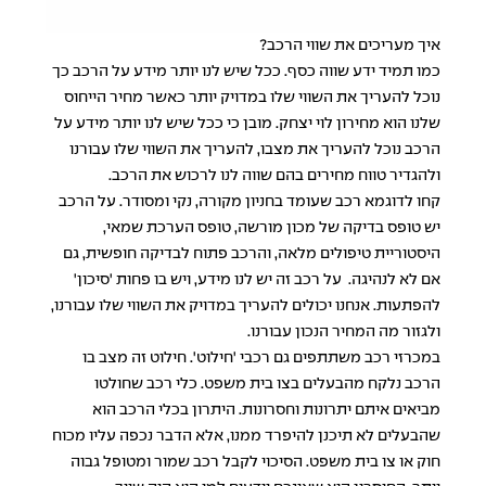
איך מעריכים את שווי הרכב?
כמו תמיד ידע שווה כסף. ככל שיש לנו יותר מידע על הרכב כך
נוכל להעריך את השווי שלו במדויק יותר כאשר מחיר הייחוס
שלנו הוא מחירון לוי יצחק. מובן כי ככל שיש לנו יותר מידע על
הרכב נוכל להעריך את מצבו, להעריך את השווי שלו עבורנו
ולהגדיר טווח מחירים בהם שווה לנו לרכוש את הרכב.
קחו לדוגמא רכב שעומד בחניון מקורה, נקי ומסודר. על הרכב
יש טופס בדיקה של מכון מורשה, טופס הערכת שמאי,
היסטוריית טיפולים מלאה, והרכב פתוח לבדיקה חופשית, גם
אם לא לנהיגה. על רכב זה יש לנו מידע, ויש בו פחות 'סיכון'
להפתעות. אנחנו יכולים להעריך במדויק את השווי שלו עבורנו,
ולגזור מה המחיר הנכון עבורנו.
במכרזי רכב משתתפים גם רכבי 'חילוט'. חילוט זה מצב בו
הרכב נלקח מהבעלים בצו בית משפט. כלי רכב שחולטו
מביאים איתם יתרונות וחסרונות. היתרון בכלי הרכב הוא
שהבעלים לא תיכנן להיפרד ממנו, אלא הדבר נכפה עליו מכוח
חוק או צו בית משפט. הסיכוי לקבל רכב שמור ומטופל גבוה