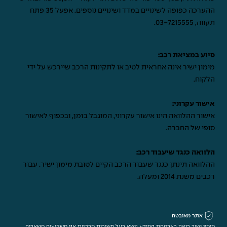
ההערכה כפופה לשינויים במדד ושינויים נוספים. אפעל 35 פתח
תקווה,
03-7215555
.
סיוע במציאת רכב:
מימון ישיר אינה אחראית לטיב או לתקינות הרכב שיירכש על ידי
הלקוח.
אישור עקרוני:
אישור ההלוואה הינו אישור עקרוני, המוגבל בזמן, ובכפוף לאישור
סופי של החברה.
הלוואה כנגד שיעבוד רכב:
ההלוואה תינתן כנגד שעבוד הרכב הקיים לטובת מימון ישיר. עבור
רכבים משנת 2014 ומעלה.
אתר מאובטח
מימון ישיר רואה באבטחת המידע נושא בעל חשיבות מרכזית אנו משקיעים משאבים