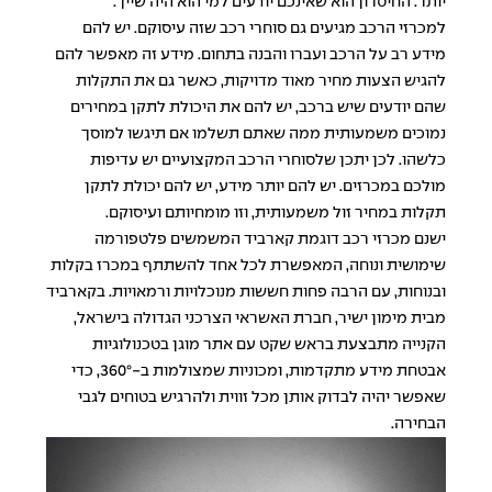
יותר. החיסרון הוא שאינכם יודעים למי הוא היה שייך.
למכרזי הרכב מגיעים גם סוחרי רכב שזה עיסוקם. יש להם
מידע רב על הרכב ועברו והבנה בתחום. מידע זה מאפשר להם
להגיש הצעות מחיר מאוד מדויקות, כאשר גם את התקלות
שהם יודעים שיש ברכב, יש להם את היכולת לתקן במחירים
נמוכים משמעותית ממה שאתם תשלמו אם תיגשו למוסך
כלשהו. לכן יתכן שלסוחרי הרכב המקצועיים יש עדיפות
מולכם במכרזים. יש להם יותר מידע, יש להם יכולת לתקן
תקלות במחיר זול משמעותית, וזו מומחיותם ועיסוקם.
ישנם מכרזי רכב דוגמת קארביד המשמשים פלטפורמה
שימושית ונוחה, המאפשרת לכל אחד להשתתף במכרז בקלות
ובנוחות, עם הרבה פחות חששות מנוכלויות ורמאויות. בקארביד
מבית מימון ישיר, חברת האשראי הצרכני הגדולה בישראל,
הקנייה מתבצעת בראש שקט עם אתר מוגן בטכנולוגיות
אבטחת מידע מתקדמות, ומכוניות שמצולמות ב-360°, כדי
שאפשר יהיה לבדוק אותן מכל זווית ולהרגיש בטוחים לגבי
הבחירה.