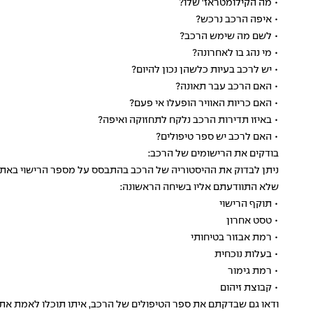
• מה הקילומטראז' שלו?
• איפה הרכב נרכש?
• לשם מה שימש הרכב?
• מי נהג בו לאחרונה?
• יש לרכב בעיות כלשהן נכון להיום?
• האם הרכב עבר תאונה?
• האם כריות האוויר הופעלו אי פעם?
• באיזו תדירות הרכב נלקח לתחזוקה ואיפה?
• האם לרכב יש ספר טיפולים?
בודקים את הרישומים של הרכב:
ניתן לבדוק את ההיסטוריה של הרכב בהתבסס על מספר הרישוי באתר
שלא התוודעתם אליו בשיחה הראשונה:
• תוקף הרישוי
• טסט אחרון
• רמת אבזור בטיחותי
• בעלות נוכחית
• רמת גימור
• קבוצת זיהום
ודאו גם שבדקתם את ספר הטיפולים של הרכב, איתו תוכלו לאמת את ה