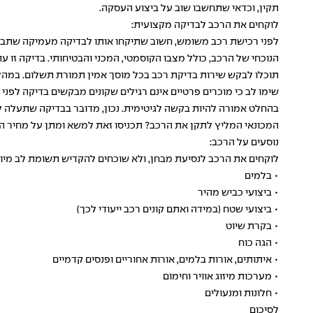
תקין, וכדאי שתחשבו שוב על ביצוע העסקה.
לוקחים את הרכב לבדיקה מקצועית:
לפני רכישת רכב משומש, חשוב שתיקחו אותו לבדיקה מעמיקה שתבוצע 
הנוכחי של הרכב, כולל מצבו הקוסמטי, המכני והבטיחותי. בדיקה זו 
תוכלו לבקש שירות בדיקת רכב בכל מוסך אמין תמורת תשלום. במהלך 
שימו לב כי מוכרים פרטיים אינם רגילים שקונים מבקשים בדיקה לפני
בהחלט אמורה להיות בקשה לגיטימית. נכון, מדובר בבדיקה שתעלה לכ
המכונאי המליץ לתקן את הרכב? תכניסו זאת למשא ומתן על מחיר ה
נוסעים על הרכב:
לוקחים את הרכב לנסיעת מבחן, ולא שוכחים להקדיש תשומת לב מיו
• בלמים
• ביצועי כביש מהיר
• ביצועי שטח (במידה ואתם קונים רכב ייעודי לכך)
• בקרת שיוט
• הגה כוח
• איתותים, אורות בלמים, אורות אחוריים ופנסים קדמיים
• מערכות מיזוג אוויר וחימום
• חלונות ומנעולים
לסיכום