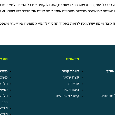
י בכל זאת, ברגע שהרכב לרשותכם, אתם לוקחים את כל הסיכון לתיקונים עתי
שונים אם אינכם מרוצים מהחוויה איתו. אתם קונים את הרכב כמו שהוא, ועל 
מצד מימון ישיר, ואין לראות באמור תחליף לייעוץ מקצועי ו/או ייעוץ משפ
מי אנחנו
מה אנ
איתך
יצירת קשר
מחשבו
קצת עלינו
משכנ
קריירה
הלווא
ביטוח ישיר
מציא
 מפתחים
קשרי משקיעים
הלווא
רכב
הלווא
הלווא