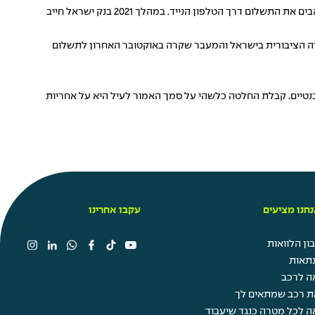
משמעית אם המגמה האירופאית של אחוזים גבוהים למעבר לארנקים דיגיטליים יקרה בקרוב בארץ. נכון להיום אפשר לראות שהצרכנים אימצו ואוהבים את התשלום דרך הטלפון הנייד. במהלך 2021 בנק ישראל חייב
בורה הציבורית בישראל והמעבר שקרה באוקטובר האחרון לתשלום
לבנטיים. קבלת החלטה כלשהי על סמך האמור לעיל היא על אחריות
חנו מציעים
עקבו אחרינו
ן הלוואות
תאות
ה לרכב
ת רכב שמתאים לך
ה לכל מטרה כנגד שיעבוד