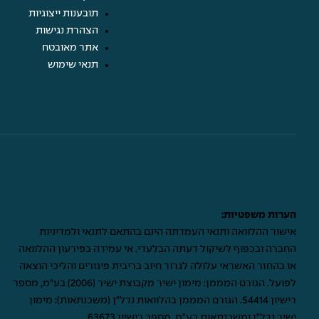
תובענות ייצוגיות
הצהרת נגישות
אתר מאובטח
תנאי שימוש
הערות משפטיות:
אישור ההלוואה ותנאי העמדתה הינם בהתאם לתנאי ולמדיניות
החברה ובכפוף לשיקול דעתה הבלעדי. אי עמידה בפירעון ההלוואה
או בהחזר האשראי עלולה לגרור חיוב בריבית פיגורים והליכי הוצאה
לפועל. הגורם המממן: מימון ישיר מקבוצת ישיר (2006) בע"מ, מספר
רישיון 54414. הגורם המממן בהלוואות נדל"ן (משכנתאות): מימון
ישיר נדל"ן ומשכנתאות בע"מ, מספר רישיון 63673.