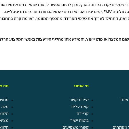
נקים הדיגיטליים.
 ועם זאת, התחילו לערוך את טקסי הפרידה מהכסף המזומן, ראו מה קרה בתח
משום המלצה או מתן ייעוץ, והמידע אינו מחליף היוועצות באנשי המקצוע הר
מי אנחנו
מה אנ
איתך
יצירת קשר
מחשבו
קצת עלינו
משכנ
קריירה
הלווא
ביטוח ישיר
מציא
 מפתחים
קשרי משקיעים
הלווא