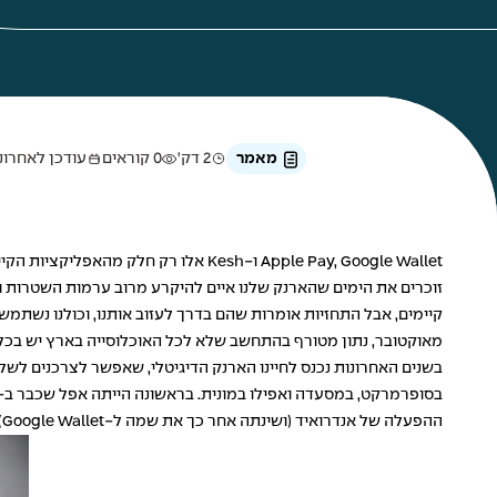
מאמר
2 דק'
0 קוראים
עודכן לאחרונה ב-30 בינ
Apple Pay, Google Wallet ו-Kesh אלו רק חלק מהאפליקציות הקיימות לתשלום באמצעות מכשיר הטלפון הנייד. האם זה הסוף לארנק כמו שאנחנו מכירים?
זוכרים את הימים שהארנק שלנו איים להיקרע מרוב ערמות השטרות וה
מאוקטובר, נתון מטורף בהתחשב שלא לכל האוכלוסייה בארץ יש בכל
בשנים האחרונות נכנס לחיינו הארנק הדיגיטלי, שאפשר לצרכנים לשלם
ההפעלה של אנדרואיד (ושינתה אחר כך את שמה ל-Google Wallet), וכמובן Samsung Pay.