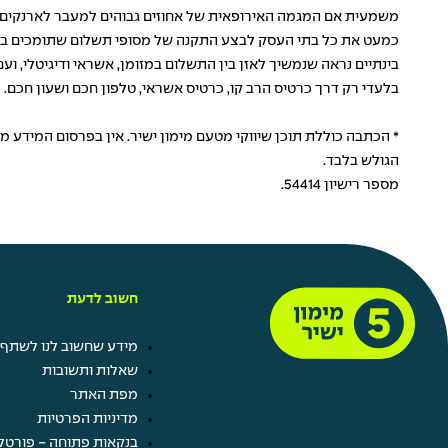
כמעט את כל בתי העסק לבצע התקנה של מסופי תשלום שתומכים בטכנולוגיה EMV, ימים יגידו אם הצרכנים יאמצו גם את האר
בינתיים נראה שנמשיך לאזן בין התשלום במזומן, אשראי ודיגיטלי,
בלעדי רק דרך כרטיס הרב קו, כרטיס אשראי, טלפון חכם ושעון חכם.
* הכתבה כוללת תוכן שיווקי מטעם מימון ישיר. אין בפרסום המידע 
הגולש בלבד.
מספר רישיון 54414.
חשוב לדעת
מידע שחשוב לנו לשתף 
שאלות ותשובות
מפת האתר
מדיניות הפרטיות
בנקאות פתוחה - פורטל