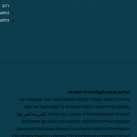
רכב
הלווא
הלווא
הודעה בנוגע לקבלת חיווי אשראי:
בפנייה לבחינת זכאות לקבלת הלוואה מימון ישיר מקבוצת ישיר
(2006) בע"מ תפנה ללשכת האשראי על מנת לקבל את נתוני
האשראי המצויים אודותייך במאגר בנק ישראל.
للعربية انقر هنا
.
התקופה המינימלית להחזר הלוואה הינה כשנה (12 תשלומים)
והמקסימלית להחזר הלוואה הינה כשמונה שנים (100 תשלומים).
העלות השנתית המקסימלית (כולל עמלות) בהלוואות צמודות מדד