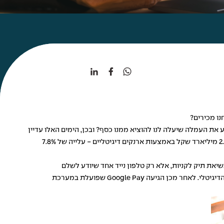
את העמלה שיעלה לנו להוציא ממנו כסף? ובכן, הימים האלו עדיין
קיימים, אבל התחזיות אומרות שהם בדרך לעזוב אותנו, וכולנו נשתמש יותר ויותר בארנקים דיגיטליים. רק במהלך נובמבר 2022 הישראלים הוציאו 2.16 מיליארד שקל באמצעות ארנקים דיגיטליים - עלייה של 7.8%
שיאת תיק לקניות, אלא רק טלפון נייד אחד שיודע לשלם
בסופרמרקט, במסעדה ואפילו במונית. בראשונה הייתה אפל שכבר ב-2015 השיקה את שירות ה-Apple Pay שהאיץ את החדירה לשוק של הארנק הדיגיטלי. לאחר מכן הגיעה Google Pay שפועלת במערכת