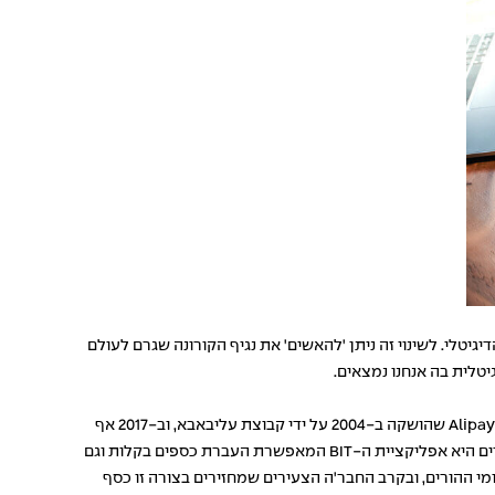
גיטלי. לשינוי זה ניתן 'להאשים' את נגיף הקורונה שגרם לעולם
יטלית בה אנחנו נמצאים.
לא חסרות אפליקציות לתשלום דיגיטלי, אבל המסקרנות שבהן מגיעות לאו דווקא מהחברות הגדולות למיניהם. קחו למשל את הארנק הדיגיטלי של Alipay שהושקה ב-2004 על ידי קבוצת עליבאבא, וב-2017 אף
השיקה שירות שיסרוק את פני המשתמשים כדי לאמת את זהותם ולאשר את העסקה. אפליקציה נוספת ושימושית ביותר שסביר להניח שאתם מכירים היא אפליקציית ה-BIT המאפשרת העברת כספים בקלות וגם
 תשלומי ההורים, ובקרב החבר'ה הצעירים שמחזירים בצורה זו כסף