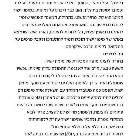
דיגיטלי יעיל ומהיר, החוסך כאבי ראש מיותרים, ומעניק יעילות
וכמובן זמינות בתהליך. ואם כבר דיברנו על זמינות, במימון ישיר
המוטו הוא קל, מהיר ופשוט. בתחילה, המענה האנושי שזמין
לכם גם בטלפון וגם
בוואטאספ
. ואם אתם מאלו שמעדיפים
להתקדם באופן עצמי, בלי לחכות לנציגים,
באזור אישי
שנמצא
באתר של מימון ישיר תוכלו תמיד להתעדכן ולקבל פרטים על
ההלוואה לקניית הרכב שלקחתם.
זמן לטיפים
בחזרה לנציגי מוקד המכירות של מימון ישיר.
השעה 15:30, היום עוד לא נגמר. ההמולה עדיין קיימת, עכשיו
הגיע הזמן לשיחות אחר הצהריים של הלקוחות הרבים,
שמנצלים את הדרך לאיסוף הילדים לשיחות עם מוקד מימון
ישיר. תפסנו כמה מעובדי המוקד עם השאלה איזה טיפים הם
יכולים לתת למתעניינים ברכבים: אורטל אהרן (43) שעובדת
כבר שנתיים במוקד אומרת "אני חושבת שהכי חשוב זה להיות
פתוחים להצעות, ולשמוע מה יש לנו להציע. צריך לבוא
ממוקדי מטרה, ולהבין שמימון ישיר עוזרת ללקוחותיה
במציאת רכב ללא עלות וללא התחייבות".
לחיזוק דבריה מוסיפה בר כץ (20) שיושבת בקרבתה "אני