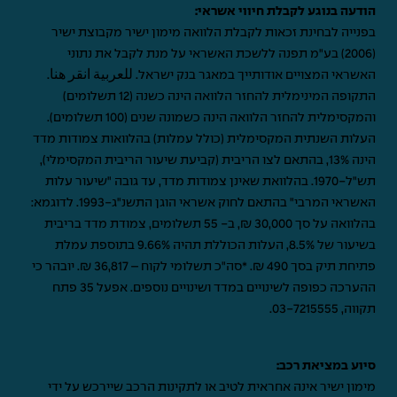
הודעה בנוגע לקבלת חיווי אשראי:
בפנייה לבחינת זכאות לקבלת הלוואה מימון ישיר מקבוצת ישיר
(2006) בע"מ תפנה ללשכת האשראי על מנת לקבל את נתוני
האשראי המצויים אודותייך במאגר בנק ישראל.
للعربية انقر هنا
.
התקופה המינימלית להחזר הלוואה הינה כשנה (12 תשלומים)
והמקסימלית להחזר הלוואה הינה כשמונה שנים (100 תשלומים).
העלות השנתית המקסימלית (כולל עמלות) בהלוואות צמודות מדד
הינה 13%, בהתאם לצו הריבית (קביעת שיעור הריבית המקסימלי),
תש"ל-1970. בהלוואת שאינן צמודות מדד, עד גובה "שיעור עלות
האשראי המרבי" בהתאם לחוק אשראי הוגן התשנ"ג-1993. לדוגמא:
בהלוואה על סך 30,000 ₪, ב- 55 תשלומים, צמודת מדד בריבית
בשיעור של 8.5%, העלות הכוללת תהיה 9.66% בתוספת עמלת
פתיחת תיק בסך 490 ₪. *סה"כ תשלומי לקוח – 36,817 ₪. יובהר כי
ההערכה כפופה לשינויים במדד ושינויים נוספים. אפעל 35 פתח
תקווה,
03-7215555
.
סיוע במציאת רכב:
מימון ישיר אינה אחראית לטיב או לתקינות הרכב שיירכש על ידי