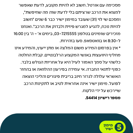
מסכימה עם אורטל. חשוב לא להיות מקובע, לדעת שאפשר
למצוא את הרכב שרציתם בלי לדעת שזה מה שחיפשת",
ומסכם שי לוי (31) שעובד במימון ישיר כבר 6 שנים "חשוב
להיות נוכח, להגיע למגרש פיזית ולבדוק את הרכב". ואנחנו
מזכירים שזמינים בטלפון 03-7215555, בימים א' - ה' בין 16:00
ל-8:30 או
בוואטסאפ
. סעו בזהירות.
* אין בפרסום המידע משום המלצה או מתן ייעוץ, והמידע אינו
מחליף היוועצות באנשי המקצוע הרלבנטיים. קבלת החלטה
כלשהי על סמך האמור לעיל היא על אחריות הגולש בלבד.
כפוף לתנאי החברה. אי עמידה בפירעון ההלוואה או בהחזר
האשראי עלולה לגרור חיוב בריבית פיגורים והליכי הוצאה
לפועל. מימון ישיר אינה אחראית לטיב או לתקינות הרכב
שיירכש על ידי הלקוח.
מספר רישיון 54414.