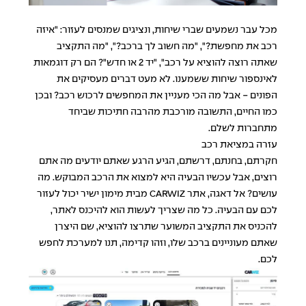
מכל עבר נשמעים שברי שיחות, ונציגים שמנסים לעזור: "איזה
רכב את מחפשת?", "מה חשוב לך ברכב?", "מה התקציב
שאתה רוצה להוציא על רכב", "יד 2 או חדש"? הם רק דוגמאות
לאינספור שיחות ששמענו. לא מעט דברים מעסיקים את
הפונים - אבל מה הכי מעניין את המחפשים לרכוש רכב? ובכן
כמו החיים, התשובה מורכבת מהרבה חתיכות שביחד
מתחברות לשלם.
עזרה במציאת רכב
חקרתם, בחנתם, דרשתם, הגיע הרגע שאתם יודעים מה אתם
רוצים, אבל עכשיו הבעיה היא למצוא את הרכב המבוקש. מה
עושים? אל דאגה, אתר
CARWIZ
מבית מימון ישיר יכול לעזור
לכם עם הבעיה. כל מה שצריך לעשות הוא להיכנס לאתר,
להכניס את התקציב המשוער שתרצו להוציא, שם היצרן
שאתם מעוניינים ברכב שלו, וזהו קדימה, תנו למערכת לחפש
לכם.