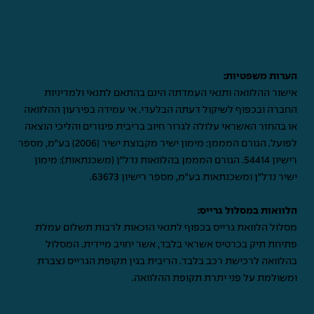
הערות משפטיות:
אישור ההלוואה ותנאי העמדתה הינם בהתאם לתנאי ולמדיניות
החברה ובכפוף לשיקול דעתה הבלעדי. אי עמידה בפירעון ההלוואה
או בהחזר האשראי עלולה לגרור חיוב בריבית פיגורים והליכי הוצאה
לפועל. הגורם המממן: מימון ישיר מקבוצת ישיר (2006) בע"מ, מספר
רישיון 54414. הגורם המממן בהלוואות נדל"ן (משכנתאות): מימון
ישיר נדל"ן ומשכנתאות בע"מ, מספר רישיון 63673.
הלוואות במסלול גרייס:
מסלול הלוואת גרייס בכפוף לתנאי הזכאות לרבות תשלום עמלת
פתיחת תיק בכרטיס אשראי בלבד, אשר יחויב מיידית. המסלול
בהלוואה לרכישת רכב בלבד. הריבית בגין תקופת הגרייס נצברת
ומשולמת על פני יתרת תקופת ההלוואה.