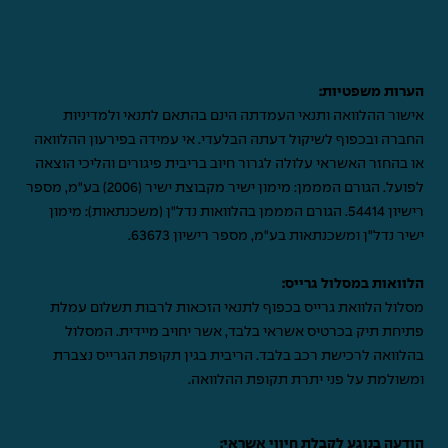
הערות משפטיות:
אישור ההלוואה ותנאי העמדתה הינם בהתאם לתנאי ולמדיניות
החברה ובכפוף לשיקול דעתה הבלעדי. אי עמידה בפירעון ההלוואה
או בהחזר האשראי עלולה לגרור חיוב בריבית פיגורים והליכי הוצאה
לפועל. הגורם המממן: מימון ישיר מקבוצת ישיר (2006) בע"מ, מספר
רישיון 54414. הגורם המממן בהלוואות נדל"ן (משכנתאות): מימון
ישיר נדל"ן ומשכנתאות בע"מ, מספר רישיון 63673.
הלוואות במסלול גרייס:
מסלול הלוואת גרייס בכפוף לתנאי הזכאות לרבות תשלום עמלת
פתיחת תיק בכרטיס אשראי בלבד, אשר יחויב מיידית. המסלול
בהלוואה לרכישת רכב בלבד. הריבית בגין תקופת הגרייס נצברת
ומשולמת על פני יתרת תקופת ההלוואה.
הודעה בנוגע לקבלת חיווי אשראי: