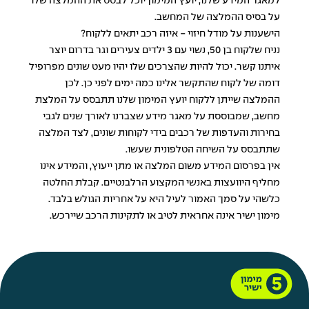
למאגר המידע שלנו, יועץ המימון יוכל לבסס את ההמלצה שלו
על בסיס ההמלצה של המחשב.
הישענות על מודל חיזוי - איזה רכב יתאים ללקוח?
נניח שלקוח בן 50, נשוי עם 3 ילדים צעירים וגר בדרום יוצר
איתנו קשר. יכול להיות שהצרכים שלו יהיו מעט שונים מפרופיל
דומה של לקוח שהתקשר אלינו כמה ימים לפני כן. לכן
ההמלצה שייתן ללקוח יועץ המימון שלנו תתבסס על המלצת
מחשב, שמבוססת על מאגר מידע שצברנו לאורך שנים לגבי
בחירות והעדפות של רכבים בידי לקוחות שונים, לצד המלצה
שתתבסס על השיחה הטלפונית שעשו.
אין בפרסום המידע משום המלצה או מתן ייעוץ, והמידע אינו
מחליף היוועצות באנשי המקצוע הרלבנטיים. קבלת החלטה
כלשהי על סמך האמור לעיל היא על אחריות הגולש בלבד.
מימון ישיר אינה אחראית לטיב או לתקינות הרכב שיירכש.