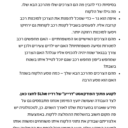
בסיסיות כדי להבין מה הם הצרכים שלו מהרכב הבא שלו.
מה גילו של הלקוח
איפה הוא גר – כדי שנוכל להפנות את הצרכן לסוכנות רכב
קרובה אליו. לפעמים בשביל לקנות רכב לקוחות גם ירחיקו
ויסעו לסוכנות רחוקה יותר.
מהם הצרכים האישיים או המשפחתיים - האם מחפשים רכב
למטרות נסיעה משפחתיות? האם יש ילדים צעירים ולכן יש
צורך בבגאז' שנוח יהיה להכניס אליו עגלה? האם הצרכן
שמחפש ג'יפון מחפש רכב שגם יוכל לטייל איתו בשטח
בשבת?
מהם הצרכים מהרכב הבא שלך – כמה נוסע הלקוח בשנה?
האם הוא נוסע הרבה
לקטע מתוך הפודקאסט "דרייב" של רדיו 5Live
לחצו כאן
.
לצד העבודה שעושה יועץ המימון אנחנו מתבססים גם על
מידע שאגרנו במערכות שלנו לאורך השנים. כן, לטכנולוגיה יש
פה מקום חשוב בהשלמת ההמלצה ללקוח. באמצעות
אלגוריתם שבודק את נתוני הלקוח איתו משוחחים ומשווה אותו