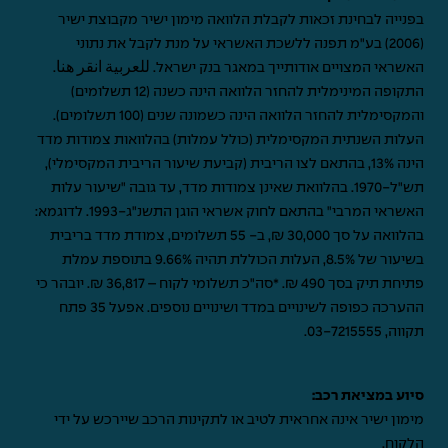
בפנייה לבחינת זכאות לקבלת הלוואה מימון ישיר מקבוצת ישיר
(2006) בע"מ תפנה ללשכת האשראי על מנת לקבל את נתוני
האשראי המצויים אודותייך במאגר בנק ישראל.
للعربية انقر هنا
.
התקופה המינימלית להחזר הלוואה הינה כשנה (12 תשלומים)
והמקסימלית להחזר הלוואה הינה כשמונה שנים (100 תשלומים).
העלות השנתית המקסימלית (כולל עמלות) בהלוואות צמודות מדד
הינה 13%, בהתאם לצו הריבית (קביעת שיעור הריבית המקסימלי),
תש"ל-1970. בהלוואת שאינן צמודות מדד, עד גובה "שיעור עלות
האשראי המרבי" בהתאם לחוק אשראי הוגן התשנ"ג-1993. לדוגמא:
בהלוואה על סך 30,000 ₪, ב- 55 תשלומים, צמודת מדד בריבית
בשיעור של 8.5%, העלות הכוללת תהיה 9.66% בתוספת עמלת
פתיחת תיק בסך 490 ₪. *סה"כ תשלומי לקוח – 36,817 ₪. יובהר כי
ההערכה כפופה לשינויים במדד ושינויים נוספים. אפעל 35 פתח
תקווה,
03-7215555
.
סיוע במציאת רכב:
מימון ישיר אינה אחראית לטיב או לתקינות הרכב שיירכש על ידי
הלקוח.