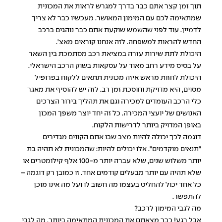
תוך זמן קצר אתם כבר בדרך למגרש לראות את המכונית
שמתאימה לכם עם המימון המאושר. מעכשיו כבר לא צריך
לדמיין. עוד לפני שהשמש שוקעת אתם כבר נוהגים ברכב
החדש להראות למשפחה. לזה אנחנו קוראים מאצ'.
היכולת לתת שירות עזרה במציאת רכב מסתמכת בין השאר
על בסיס מידע רחב מאוד על עסקאות בשוק הרכב הישראלי.
היכולת לחזות מראש איזה מכונית תתאים ללקוח בפרופיל
מסוים, היא מדויקת וחוסכת זמן רב. לזה יש להוסיף את מאגר
כלי הרכב העומדים למכירה וגם את תהליך בירור הצרכים
האנושים של יועצי המכירה. כל זה יחד יוצר משפך המכון
באופן המדויק ביותר לדרישות הלקוח.
דוגמה לכך יכולה להיות מצב שבו אתם הקונים מגדירים
"תנאים מוקדמים". אלו יכולים להיות: שהמכונית לא תהיה בת
יותר משלוש שנים, שלא עברה יותר מ-100 אלף קילומטרים או
שלא תהיה עם יותר מבעלים קודמים אחד. זו כמובן רק דוגמה –
כל אחד יכול להחליט בעצמו מה חשוב לו ועל מה אינו מוכן
להתפשר.
מה לגבי המימון לרכב?
אבל רגע! כבר מצאתם את המכונית המתאימה ביותר, מה לגבי