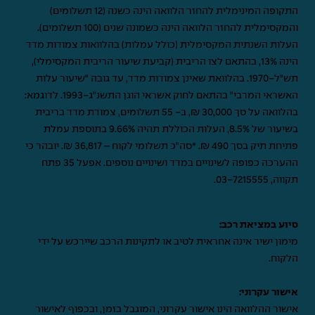
התקופה המינימלית להחזר הלוואה הינה כשנה (12 תשלומים)
והמקסימלית להחזר הלוואה הינה כשמונה שנים (100 תשלומים).
העלות השנתית המקסימלית (כולל עמלות) בהלוואות צמודות מדד
הינה 13%, בהתאם לצו הריבית (קביעת שיעור הריבית המקסימלי),
תש"ל-1970. בהלוואת שאינן צמודות מדד, עד גובה "שיעור עלות
האשראי המרבי" בהתאם לחוק אשראי הוגן התשנ"ג-1993. לדוגמא:
בהלוואה על סך 30,000 ₪, ב- 55 תשלומים, צמודת מדד בריבית
בשיעור של 8.5%, העלות הכוללת תהיה 9.66% בתוספת עמלת
פתיחת תיק בסך 490 ₪. *סה"כ תשלומי לקוח – 36,817 ₪. יובהר כי
ההערכה כפופה לשינויים במדד ושינויים נוספים. אפעל 35 פתח
תקווה,
03-7215555
.
סיוע במציאת רכב:
מימון ישיר אינה אחראית לטיב או לתקינות הרכב שיירכש על ידי
הלקוח.
אישור עקרוני:
אישור ההלוואה הינו אישור עקרוני, המוגבל בזמן, ובכפוף לאישור