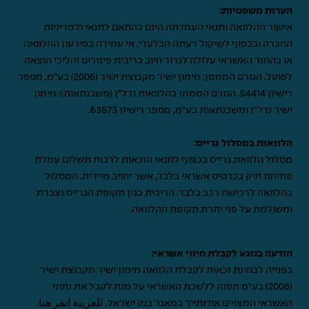
הערות משפטיות:
אישור ההלוואה ותנאי העמדתה הינם בהתאם לתנאי ולמדיניות
החברה ובכפוף לשיקול דעתה הבלעדי. אי עמידה בפירעון ההלוואה
או בהחזר האשראי עלולה לגרור חיוב בריבית פיגורים והליכי הוצאה
לפועל. הגורם המממן: מימון ישיר מקבוצת ישיר (2006) בע"מ, מספר
רישיון 54414. הגורם המממן בהלוואות נדל"ן (משכנתאות): מימון
ישיר נדל"ן ומשכנתאות בע"מ, מספר רישיון 63673.
הלוואות במסלול גרייס:
מסלול הלוואת גרייס בכפוף לתנאי הזכאות לרבות תשלום עמלת
פתיחת תיק בכרטיס אשראי בלבד, אשר יחויב מיידית. המסלול
בהלוואה לרכישת רכב בלבד. הריבית בגין תקופת הגרייס נצברת
ומשולמת על פני יתרת תקופת ההלוואה.
הודעה בנוגע לקבלת חיווי אשראי:
בפנייה לבחינת זכאות לקבלת הלוואה מימון ישיר מקבוצת ישיר
(2006) בע"מ תפנה ללשכת האשראי על מנת לקבל את נתוני
האשראי המצויים אודותייך במאגר בנק ישראל.
للعربية انقر هنا
.