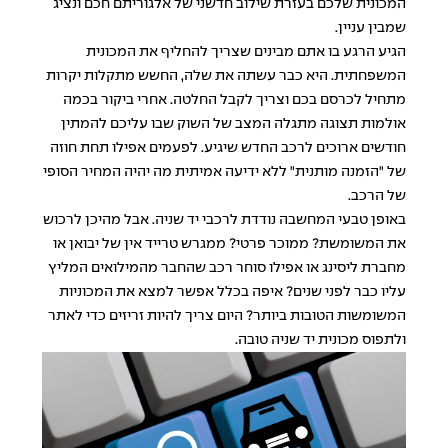
המכונית שלכם בעזרת שילוב חדשני של אלגוריתם חכם ונציג
שמבין עניין.
הגיע הרגע בו אתם מבינים שצריך להחליף את המכונית
המשפחתית. היא כבר עשתה את שלה, החשש מתקלות יקרות
מתחיל לכרסם בכם וצריך לקבל החלטה. אחרי ביקור בכמה
אולמות תצוגה מתגלה המצב של השוק שבו עליכם להמתין
חודשים ארוכים לרכב החדש שיגיע. לפעמים אפילו תחת חוזה
של "הזמנה מותנית" ללא ידיעה אמיתית מה יהיה המחיר הסופי
של הרכב.
באופן טבעי המחשבה נודדת לרכבי יד שניה. אבל מהיכן לרכוש
את המשומשת? ממוכר פרטי? ממגרש טרייד אין של יבואן או
מחברת ליסינג או אפילו סוחר רכב שהחבר מהמילואים המליץ
עליו כבר לפני שנים? איפה בכלל אפשר למצא את המכוניות
המשומשות הטובות ביותר? היום צריך להיות זריזים כדי לאתר
ולתפוס מכונית יד שניה טובה.