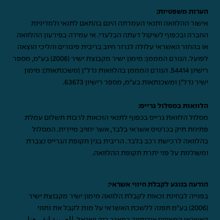
הערות משפטיות:
אישור ההלוואה ותנאי העמדתה הינם בהתאם לתנאי ולמדיניות
החברה ובכפוף לשיקול דעתה הבלעדי. אי עמידה בפירעון ההלוואה
או בהחזר האשראי עלולה לגרור חיוב בריבית פיגורים והליכי הוצאה
לפועל. הגורם המממן: מימון ישיר מקבוצת ישיר (2006) בע"מ, מספר
רישיון 54414. הגורם המממן בהלוואות נדל"ן (משכנתאות): מימון
ישיר נדל"ן ומשכנתאות בע"מ, מספר רישיון 63673.
הלוואות במסלול גרייס:
מסלול הלוואת גרייס בכפוף לתנאי הזכאות לרבות תשלום עמלת
פתיחת תיק בכרטיס אשראי בלבד, אשר יחויב מיידית. המסלול
בהלוואה לרכישת רכב בלבד. הריבית בגין תקופת הגרייס נצברת
ומשולמת על פני יתרת תקופת ההלוואה.
הודעה בנוגע לקבלת חיווי אשראי:
בפנייה לבחינת זכאות לקבלת הלוואה מימון ישיר מקבוצת ישיר
(2006) בע"מ תפנה ללשכת האשראי על מנת לקבל את נתוני
האשראי המצויים אודותייך במאגר בנק ישראל.
للعربية انقر هنا
.