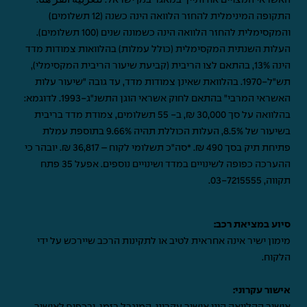
התקופה המינימלית להחזר הלוואה הינה כשנה (12 תשלומים)
והמקסימלית להחזר הלוואה הינה כשמונה שנים (100 תשלומים).
העלות השנתית המקסימלית (כולל עמלות) בהלוואות צמודות מדד
הינה 13%, בהתאם לצו הריבית (קביעת שיעור הריבית המקסימלי),
תש"ל-1970. בהלוואת שאינן צמודות מדד, עד גובה "שיעור עלות
האשראי המרבי" בהתאם לחוק אשראי הוגן התשנ"ג-1993. לדוגמא:
בהלוואה על סך 30,000 ₪, ב- 55 תשלומים, צמודת מדד בריבית
בשיעור של 8.5%, העלות הכוללת תהיה 9.66% בתוספת עמלת
פתיחת תיק בסך 490 ₪. *סה"כ תשלומי לקוח – 36,817 ₪. יובהר כי
ההערכה כפופה לשינויים במדד ושינויים נוספים. אפעל 35 פתח
תקווה,
03-7215555
.
סיוע במציאת רכב:
מימון ישיר אינה אחראית לטיב או לתקינות הרכב שיירכש על ידי
הלקוח.
אישור עקרוני:
אישור ההלוואה הינו אישור עקרוני, המוגבל בזמן, ובכפוף לאישור