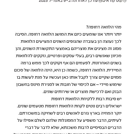
0 קוראים
עודכן לאחרונה ב-9 באפריל 2025
מהי הלוואה דחופה?
יותר ויותר אנו שומעים כיום את המושג הלוואה דחופה. הסיבה
לכך נעוצה הן בעובדה שהגופים השונים המציעים הלוואות
מסוג זה מציגים את מוצריהם באמצעי התקשורת השונים, והן
מכיוון שאנשים רבים, בעלי עסקים ופרטיים, נזקקים להלוואות
בשנים האחרונות. לפעמים הם אף זקוקים לכך ממש ברמה
המיידית. הלוואה דחופה, כשמה כן היא, הינה הלוואה של סכום
מסוים שקיים צורך לקבל אותו כאן ועכשיו על מנת לעשות בו
שימוש מיידי – אם לכיסוי של חובות או לסגירת מינוס בחשבון
הבנק ואם לרכישת מוצרים או שירותים שונים.
יש סיבות רבות ללקיחת הלוואות דחופות
ישראלים רבים נוטים לקחת הלוואות דחופות מטעמים שונים.
יוקר המחיה בארץ גורם לאנשים רבים לשחיקה במשכורתם.
לעיתים, הדבר משפיע על המסוגלות שלהם לשלם אפילו על
הדברים הבסיסיים לרבות משכנתא, שלא לדבר על דברי