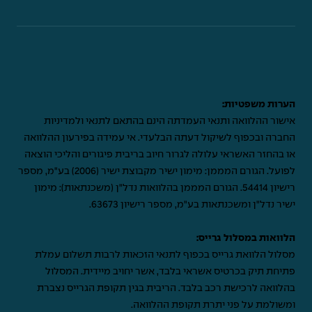
הערות משפטיות:
אישור ההלוואה ותנאי העמדתה הינם בהתאם לתנאי ולמדיניות
החברה ובכפוף לשיקול דעתה הבלעדי. אי עמידה בפירעון ההלוואה
או בהחזר האשראי עלולה לגרור חיוב בריבית פיגורים והליכי הוצאה
לפועל. הגורם המממן: מימון ישיר מקבוצת ישיר (2006) בע"מ, מספר
רישיון 54414. הגורם המממן בהלוואות נדל"ן (משכנתאות): מימון
ישיר נדל"ן ומשכנתאות בע"מ, מספר רישיון 63673.
הלוואות במסלול גרייס:
מסלול הלוואת גרייס בכפוף לתנאי הזכאות לרבות תשלום עמלת
פתיחת תיק בכרטיס אשראי בלבד, אשר יחויב מיידית. המסלול
בהלוואה לרכישת רכב בלבד. הריבית בגין תקופת הגרייס נצברת
ומשולמת על פני יתרת תקופת ההלוואה.