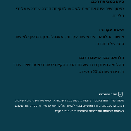
סיוע במציאת רכב:
מימון ישיר אינה אחראית לטיב או לתקינות הרכב שיירכש על ידי
הלקוח.
אישור עקרוני:
אישור ההלוואה הינו אישור עקרוני, המוגבל בזמן, ובכפוף לאישור
סופי של החברה.
הלוואה כנגד שיעבוד רכב:
ההלוואה תינתן כנגד שעבוד הרכב הקיים לטובת מימון ישיר. עבור
רכבים משנת 2014 ומעלה.
אתר מאובטח
מימון ישיר רואה באבטחת המידע נושא בעל חשיבות מרכזית אנו משקיעים משאבים
רבים, הן טכנולוגיים והן אנושיים בכדי לשמור על סודיות פרטייך ונתונייך. תוך שימוש
בשיטות אבטחה מתקדמות ובמערכות הצפנה חזקות.