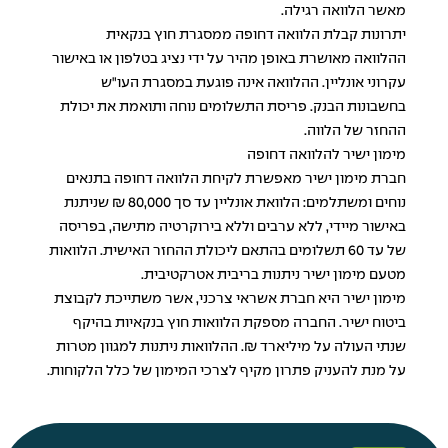
מאשר הלוואה רגילה.
יתרונות קבלת הלוואה דחופה ממסגרת חוץ בנקאית
ההלוואה מאושרת באופן מהיר על ידי נציג בטלפון או באישור
עקרוני אונליין. ההלוואה אינה פוגעת במסגרת העו"ש
בחשבונות הבנק. פריסת התשלומים נוחה ותואמת את יכולת
ההחזר של הלווה.
מימון ישיר להלוואה דחופה
חברת מימון ישיר מאפשרת לקיחת הלוואה דחופה בתנאים
נוחים ומשתלמים: הלוואת אונליין עד סך 80,000 ₪ שניתנת
באישור מיידי, ללא ערבים וללא בירוקרטיה מתישה, בפריסה
של עד 60 תשלומים בהתאם ליכולת ההחזר האישית. הלוואות
מטעם מימון ישיר ניתנות בריבית אטרקטיבית.
מימון ישיר היא חברת אשראי צרכני, אשר משתייכת לקבוצת
ביטוח ישיר. החברה מספקת הלוואות חוץ בנקאיות בהיקף
שנתי העולה על מיליארד ₪. ההלוואות ניתנות למגוון מטרות
על מנת להעניק פתרון מקיף לצרכי המימון של כלל הלקוחות.