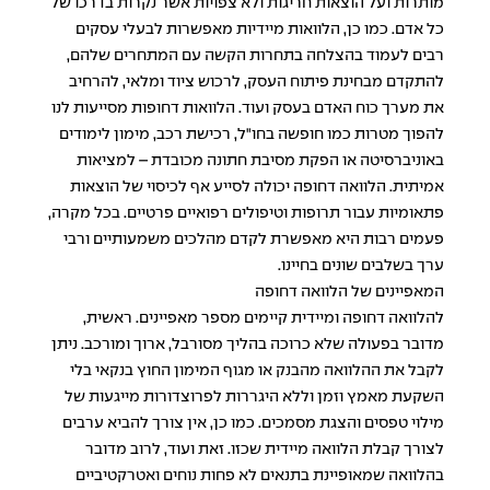
מותרות ועל הוצאות חריגות ולא צפויות אשר נקרות בדרכו של
כל אדם. כמו כן, הלוואות מיידיות מאפשרות לבעלי עסקים
רבים לעמוד בהצלחה בתחרות הקשה עם המתחרים שלהם,
להתקדם מבחינת פיתוח העסק, לרכוש ציוד ומלאי, להרחיב
את מערך כוח האדם בעסק ועוד. הלוואות דחופות מסייעות לנו
להפוך מטרות כמו חופשה בחו"ל, רכישת רכב, מימון לימודים
באוניברסיטה או הפקת מסיבת חתונה מכובדת – למציאות
אמיתית. הלוואה דחופה יכולה לסייע אף לכיסוי של הוצאות
פתאומיות עבור תרופות וטיפולים רפואיים פרטיים. בכל מקרה,
פעמים רבות היא מאפשרת לקדם מהלכים משמעותיים ורבי
ערך בשלבים שונים בחיינו.
המאפיינים של הלוואה דחופה
להלוואה דחופה ומיידית קיימים מספר מאפיינים. ראשית,
מדובר בפעולה שלא כרוכה בהליך מסורבל, ארוך ומורכב. ניתן
לקבל את ההלוואה מהבנק או מגוף המימון החוץ בנקאי בלי
השקעת מאמץ וזמן וללא היגררות לפרוצדורות מייגעות של
מילוי טפסים והצגת מסמכים. כמו כן, אין צורך להביא ערבים
לצורך קבלת הלוואה מיידית שכזו. זאת ועוד, לרוב מדובר
בהלוואה שמאופיינת בתנאים לא פחות נוחים ואטרקטיביים