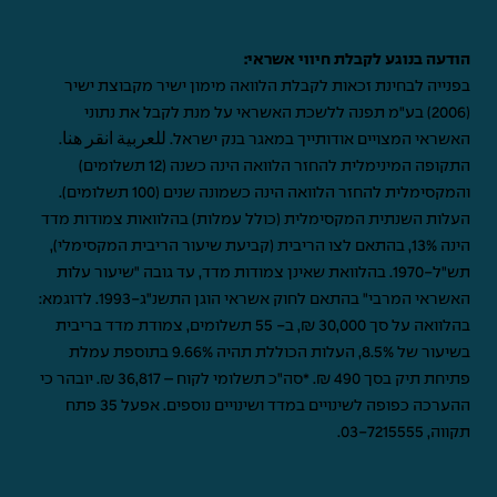
הודעה בנוגע לקבלת חיווי אשראי:
בפנייה לבחינת זכאות לקבלת הלוואה מימון ישיר מקבוצת ישיר
(2006) בע"מ תפנה ללשכת האשראי על מנת לקבל את נתוני
האשראי המצויים אודותייך במאגר בנק ישראל.
للعربية انقر هنا
.
התקופה המינימלית להחזר הלוואה הינה כשנה (12 תשלומים)
והמקסימלית להחזר הלוואה הינה כשמונה שנים (100 תשלומים).
העלות השנתית המקסימלית (כולל עמלות) בהלוואות צמודות מדד
הינה 13%, בהתאם לצו הריבית (קביעת שיעור הריבית המקסימלי),
תש"ל-1970. בהלוואת שאינן צמודות מדד, עד גובה "שיעור עלות
האשראי המרבי" בהתאם לחוק אשראי הוגן התשנ"ג-1993. לדוגמא:
בהלוואה על סך 30,000 ₪, ב- 55 תשלומים, צמודת מדד בריבית
בשיעור של 8.5%, העלות הכוללת תהיה 9.66% בתוספת עמלת
פתיחת תיק בסך 490 ₪. *סה"כ תשלומי לקוח – 36,817 ₪. יובהר כי
ההערכה כפופה לשינויים במדד ושינויים נוספים. אפעל 35 פתח
תקווה,
03-7215555
.