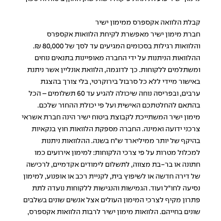
קבלת הלוואה אקספרס ממימון ישיר
חברת מימון ישיר מאפשרת לקיחת הלוואות אקספרס
והלוואות רגילות בסכומים המגיעים עד לסך של 80,000 ₪.
ההלוואות הניתנות על ידי החברה מאופיינות בתנאים נוחים
ומשתלמים ללקוחות. כך לדוגמה, הלוואת אונליין אשר ניתנת
באישור מיידי ללא כל סרבול בירוקרטי, בלי צורך בהצגת
ערבים, ובפריסה נוחה שיכולה להגיע עד 60 תשלומים – הכל
בהתאם להחלטתכם האישית ועל פי יכולת ההחזר שלכם.
מימון ישיר המשתייכת לקבוצת ביטוח ישיר הינה חברת אשראי
צרכני ידועה ואמינה. החברה מספקת הלוואות חוץ בנקאיות
בהיקף של יותר ממיליארד ש"ח בשנה.
ההלוואות ניתנות
למכלול מטרות
על פי צרכי הלקוחות: למימון אירועים כמו
חתונה או בר-בת מצווה, לתשלום לימודים אקדמיים, לרכישה
של דירה חדשה או לשיפוץ בית, לקניית רכב או אופנוע, למימון
נסיעה לחו"ל ועוד. הגמישות והנגישות ללקוחות נועדה לתת
פתרון מקיף לצרכי המימון העולים אצל אנשים שונים בשלבים
שונים בחייהם. הלוואות מימון ישיר לרבות הלוואות אקספרס,