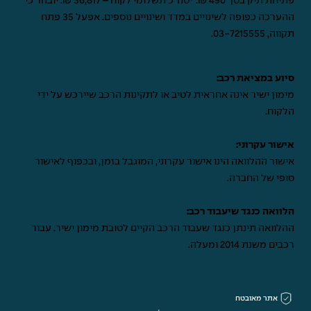
פתיחת תיק בסך 490 ₪. *סה"כ תשלומי לקוח – 36,817 ₪. יובהר כי
ההערכה כפופה לשינויים במדד ושינויים נוספים. אפעל 35 פתח
תקווה,
03-7215555
.
סיוע במציאת רכב:
מימון ישיר אינה אחראית לטיב או לתקינות הרכב שיירכש על ידי
הלקוח.
אישור עקרוני:
אישור ההלוואה הינו אישור עקרוני, המוגבל בזמן, ובכפוף לאישור
סופי של החברה.
הלוואה כנגד שיעבוד רכב:
ההלוואה תינתן כנגד שעבוד הרכב הקיים לטובת מימון ישיר. עבור
רכבים משנת 2014 ומעלה.
אתר מאובטח