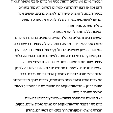
ועכשיו, אינם מעוניינים ללוות כסף מחברים או בני משפחה, ואין
להם זמן או רצון להתרוצץ ממקום למקום, לעמוד בתורים
בסניף הבנק, להמציא אישורים ולמצוא ערבים. אנשים אלה
יעדיפו להשתמש בשירות של הלוואות אקספרס המאופיין
בהליך פשוט, מהיר ונוח.
הסיבות ללקיחת הלוואת אקספרס
אנשים רבים נתקלים במהלך החיים במצבים בהם נדרש להם
סיוע כספי ללא דיחוי: נסיעה דחופה או לא צפויה, רכישת רכב
במקום רכב ישן שחייבים להחליף, טיפול רפואי דחוף, פירעון
חוב, שיפוץ הכרחי בדירה ועוד. לעיתים מדובר בהוצאה בלתי
צפויה שנוחתת פתאום בפתח או בחודש ספציפי שבו היו
הוצאות חריגות. לפעמים מתחייבים לתשלום כלשהו על סמך
הכנסה שאמורה להיכנס לחשבון הבנק וזו מתעכבת. בכל
המצבים האלו ובעוד רבים כדוגמתם, לרבות צורך מיידי לסגור
מינוס בבנק - הלוואות אקספרס מהוות פתרון המסייע לצאת
ממצב פיננסי בעייתי.
יש הלוואות אקספרס שונות – מומלץ לבדוק ולהשוות
כיום ניתן לקבל הלוואות אקספרס מגופי מימון שונים: בנקים,
חברות אשראי ומקורות חוץ בנקאיים למיניהם. בחלק