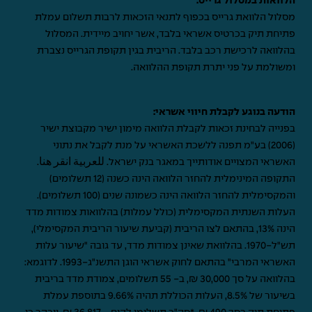
הלוואות במסלול גרייס:
מסלול הלוואת גרייס בכפוף לתנאי הזכאות לרבות תשלום עמלת
פתיחת תיק בכרטיס אשראי בלבד, אשר יחויב מיידית. המסלול
בהלוואה לרכישת רכב בלבד. הריבית בגין תקופת הגרייס נצברת
ומשולמת על פני יתרת תקופת ההלוואה.
הודעה בנוגע לקבלת חיווי אשראי:
בפנייה לבחינת זכאות לקבלת הלוואה מימון ישיר מקבוצת ישיר
(2006) בע"מ תפנה ללשכת האשראי על מנת לקבל את נתוני
האשראי המצויים אודותייך במאגר בנק ישראל.
للعربية انقر هنا
.
התקופה המינימלית להחזר הלוואה הינה כשנה (12 תשלומים)
והמקסימלית להחזר הלוואה הינה כשמונה שנים (100 תשלומים).
העלות השנתית המקסימלית (כולל עמלות) בהלוואות צמודות מדד
הינה 13%, בהתאם לצו הריבית (קביעת שיעור הריבית המקסימלי),
תש"ל-1970. בהלוואת שאינן צמודות מדד, עד גובה "שיעור עלות
האשראי המרבי" בהתאם לחוק אשראי הוגן התשנ"ג-1993. לדוגמא:
בהלוואה על סך 30,000 ₪, ב- 55 תשלומים, צמודת מדד בריבית
בשיעור של 8.5%, העלות הכוללת תהיה 9.66% בתוספת עמלת