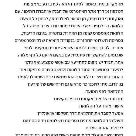
מהמקרים ניתן כאמור לסגור הלוואה כזו ברגע באמצעות
הטלפון או דרך אתר האינטרנט של הבנק או חברת המימון. עם
זאת, וחרף הדחיפות, מן הראוי לא להיחפז, לבחון כל הצעת
הלוואה כזו לגופה ולא להיכנס למחויבות בצורה פזיזה. כל
הלוואת אקספרס שונה מן האחרת בתנאיה, בגובה הריבית,
בפריסת תשלומי ההחזרים, בנקודות היציאה שלה ובפרמטרים
אחרים. לפיכך, חשוב לבצע השוואה יסודית ומקיפה לפני
שנכנסים להתקשרות פיננסית עם בנקים או עם כל גוף מלווה
אחר. תמיד יש מקום להתייעץ עם אנשי מקצוע ואף ניתן
להיעזר במחשבוני החזר הלוואה ולחשב בצורה מדויקת את
ההחזר החודשי כדי לוודא שהוא מתאים לכם ושתוכלו לעמוד
בו. לרוב, ניתן לתכנן כך מראש גם תרחישים של פירעון
ההלוואה לפני המועד.
יתרונות הלוואות אקספרס חוץ בנקאיות
אישור מהיר על ההלוואה
אפשר לקבל את ההלוואה דרך הטלפון או אונליין
תשלומי ההלוואה ניתנים בפריסת תשלומים נוחה בהתאם
ליכולת ההחזר שלכם
מימון ישיר פועלת תחת פיקוח רשות שוק ההון, ביטוח וחיסכון