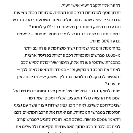
לחזור אליו ולקבל ייעוץ אישי ויעיל.
יתרון נוסף לסוכנויות הרכב הוא המחיר. סוכנויות רבות מציעות
גם רכבי יד שניה שהם כמובן זולים באופן משמעותי מרכב חדש
וגם ערכם נשחק פחות, וכן מציעות רכבי "0 קילומטר"
במסגרתם רוכשים רכב חדש לגמרי במחיר מופחת – לפעמים
גם עד 30% פחות.
בהזדמנות זו נזכיר שמימון ישיר משתפת פעולה עם יותר
מ-1,000 מגרשים וסוכנויות רכב פרטיות בפריסה ארצית.
במסגרת שיתופי פעולה אלה, מימון ישיר יכולה לסייע לכם
לאתר את הרכב המבוקש, וכן – במידה ותמצאו זכאים לכך –
תאפשר לכם קבלת הלוואה בתהליך פשוט, יעיל וידידותי. איך
זה עובד?
פונים למוקד הרכב הטלפוני של מימון ישיר ומוסרים פרטים על
המכונית הרצויה כולל התקציב הכללי וסכום המקדמה
שביכולתכם לשלם. לאחר מכן, נציג שירות ייצור קשר עם נציגי
הסוכנות במגרשי המכוניות, הם יאתרו את הרכב המתאים לכם
ויתאמו עמכם פגישה. בשלב הבא, תוכלו להגיע למגרש קרוב
לביתכם, לבחור רכב מתוך האפשרויות הקיימות ולהשלים את