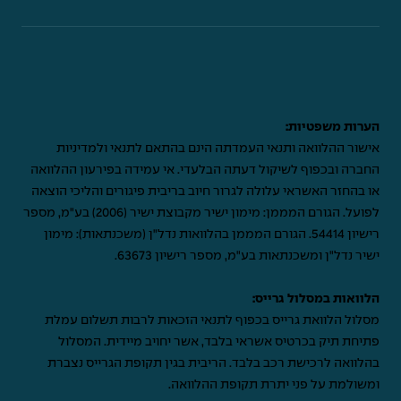
הערות משפטיות:
אישור ההלוואה ותנאי העמדתה הינם בהתאם לתנאי ולמדיניות
החברה ובכפוף לשיקול דעתה הבלעדי. אי עמידה בפירעון ההלוואה
או בהחזר האשראי עלולה לגרור חיוב בריבית פיגורים והליכי הוצאה
לפועל. הגורם המממן: מימון ישיר מקבוצת ישיר (2006) בע"מ, מספר
רישיון 54414. הגורם המממן בהלוואות נדל"ן (משכנתאות): מימון
ישיר נדל"ן ומשכנתאות בע"מ, מספר רישיון 63673.
הלוואות במסלול גרייס:
מסלול הלוואת גרייס בכפוף לתנאי הזכאות לרבות תשלום עמלת
פתיחת תיק בכרטיס אשראי בלבד, אשר יחויב מיידית. המסלול
בהלוואה לרכישת רכב בלבד. הריבית בגין תקופת הגרייס נצברת
ומשולמת על פני יתרת תקופת ההלוואה.