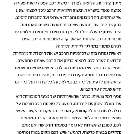
מתוך צורך זה, הלוואה לצורך רכישת רכב הפכה להיות פעולה
נפוצה מאוד בישראל, ובשוק הלוואות הרכב נוכל למצוא שפע
של שחקנים, החל מבנקים וחברות אשראי ועד לחברות ליסינג.
בהקשר לזה, עוד תופעה שצוברת תאוצה בשנים האחרונות
הינה שיתוף פעולה של חלק מן הגורמים הפיננסים המלווים עם
סוכנויות הרכב השונות. אז איך קרה שסוכנויות הרכב הפכו
לגורם מתווך בתהליך לקיחת הלוואה?
ראשית נפתח בזה שלסוכנויות הרכב יש את היכולת והמומחיות
הדרושה לעזור לכם למצוא בדיוק את הרכב שאתם מחפשים.
יועצי הרכב במגרשי המכוניות הם לרוב אנשים שחיים ונושמים
את עולם הרכב ומתעסקים בו שנים רבות, תהיו בטוחים שהם
הראשונים לדעת על כל רכב במלאי, על כל שדרוג ועל כל דגם
חדש שעולה על הכביש.
נוסף למקצועיות, כמובן שהשירותיות של נציגי הסוכנויות היא
עוד מעלה שנזקפת לזכותם. כמעט כל סוכנות רכב חורטת על
דגלה להיות בית ללקוחותיה, זאת לרוב בעקבות הקשר האישי
שנוצר במסגרת הליווי הצמוד בחיפוש אחר הרכב המתאים
לכם. כמובן שהשירות לא נגמר במעמד הרכישה ואם אתם
נתקלים בבעיה כלשהי, תרגישו שיש לכם מקום בטוח ומהימן