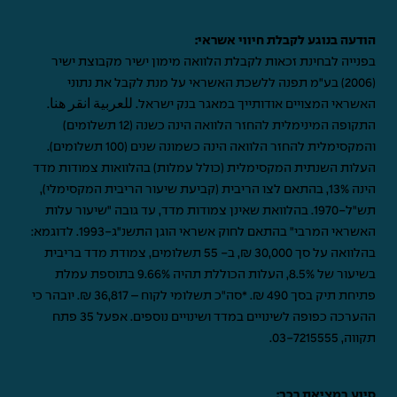
הודעה בנוגע לקבלת חיווי אשראי:
בפנייה לבחינת זכאות לקבלת הלוואה מימון ישיר מקבוצת ישיר
(2006) בע"מ תפנה ללשכת האשראי על מנת לקבל את נתוני
האשראי המצויים אודותייך במאגר בנק ישראל.
للعربية انقر هنا
.
התקופה המינימלית להחזר הלוואה הינה כשנה (12 תשלומים)
והמקסימלית להחזר הלוואה הינה כשמונה שנים (100 תשלומים).
העלות השנתית המקסימלית (כולל עמלות) בהלוואות צמודות מדד
הינה 13%, בהתאם לצו הריבית (קביעת שיעור הריבית המקסימלי),
תש"ל-1970. בהלוואת שאינן צמודות מדד, עד גובה "שיעור עלות
האשראי המרבי" בהתאם לחוק אשראי הוגן התשנ"ג-1993. לדוגמא:
בהלוואה על סך 30,000 ₪, ב- 55 תשלומים, צמודת מדד בריבית
בשיעור של 8.5%, העלות הכוללת תהיה 9.66% בתוספת עמלת
פתיחת תיק בסך 490 ₪. *סה"כ תשלומי לקוח – 36,817 ₪. יובהר כי
ההערכה כפופה לשינויים במדד ושינויים נוספים. אפעל 35 פתח
תקווה,
03-7215555
.
סיוע במציאת רכב: