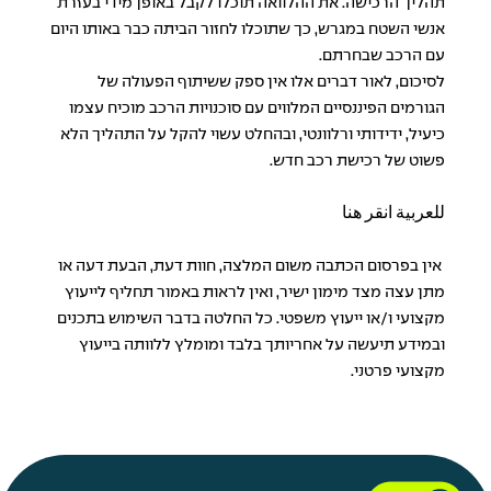
תהליך הרכישה. את ההלוואה תוכלו לקבל באופן מידי בעזרת
אנשי השטח במגרש, כך שתוכלו לחזור הביתה כבר באותו היום
עם הרכב שבחרתם.
לסיכום, לאור דברים אלו אין ספק ששיתוף הפעולה של
הגורמים הפיננסיים המלווים עם סוכנויות הרכב מוכיח עצמו
כיעיל, ידידותי ורלוונטי, ובהחלט עשוי להקל על התהליך הלא
פשוט של רכישת רכב חדש.
للعربية انقر هنا
אין בפרסום הכתבה משום המלצה, חוות דעת, הבעת דעה או
מתן עצה מצד מימון ישיר, ואין לראות באמור תחליף לייעוץ
מקצועי ו/או ייעוץ משפטי. כל החלטה בדבר השימוש בתכנים
ובמידע תיעשה על אחריותך בלבד ומומלץ ללוותה בייעוץ
מקצועי פרטני.