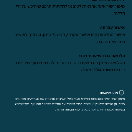
מימון ישיר אינה אחראית לטיב או לתקינות הרכב שיירכש על ידי
הלקוח.
אישור עקרוני:
אישור ההלוואה הינו אישור עקרוני, המוגבל בזמן, ובכפוף לאישור
סופי של החברה.
הלוואה כנגד שיעבוד רכב:
ההלוואה תינתן כנגד שעבוד הרכב הקיים לטובת מימון ישיר. עבור
רכבים משנת 2014 ומעלה.
אתר מאובטח
מימון ישיר רואה באבטחת המידע נושא בעל חשיבות מרכזית אנו משקיעים משאבים
רבים, הן טכנולוגיים והן אנושיים בכדי לשמור על סודיות פרטייך ונתונייך. תוך שימוש
בשיטות אבטחה מתקדמות ובמערכות הצפנה חזקות.