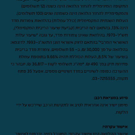
התקופה המינימלית להחזר הלוואה הינה כשנה (12 תשלומים)
והמקסימלית להחזר הלוואה הינה כשמונה שנים (100 תשלומים).
העלות השנתית המקסימלית (כולל עמלות) בהלוואות צמודות מדד
הינה 13%, בהתאם לצו הריבית (קביעת שיעור הריבית המקסימלי),
תש"ל-1970. בהלוואת שאינן צמודות מדד, עד גובה "שיעור עלות
האשראי המרבי" בהתאם לחוק אשראי הוגן התשנ"ג-1993. לדוגמא:
בהלוואה על סך 30,000 ₪, ב- 55 תשלומים, צמודת מדד בריבית
בשיעור של 8.5%, העלות הכוללת תהיה 9.66% בתוספת עמלת
פתיחת תיק בסך 490 ₪. *סה"כ תשלומי לקוח – 36,817 ₪. יובהר כי
ההערכה כפופה לשינויים במדד ושינויים נוספים. אפעל 35 פתח
תקווה,
03-7215555
.
סיוע במציאת רכב:
מימון ישיר אינה אחראית לטיב או לתקינות הרכב שיירכש על ידי
הלקוח.
אישור עקרוני:
אישור ההלוואה הינו אישור עקרוני, המוגבל בזמן, ובכפוף לאישור