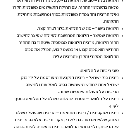
הלוואת בלון – סוג של הלוואת גרייס, כלומר דחייה חלקית או
מלאה בתשלומי ההחזר, עם תחילת התשלומים משולמת הקרן
ואילו הריבית וההצמדה משולמות בסוף ומחושבות מתחילת
התקופה.
הלוואת גישור – סוג של הלוואת בלון לטווח קצר.
הלוואת שפיצר – הלוואה המחושבת לפי לוח שפיצר לחישוב
החזר הלוואה, מרבית הלוואות מבוססות שיטה זו בה ההחזר
החודשי הוא סכום קבוע או כמעט קבוע, הכולל את סכום
ההלוואה המקורי (הקרן) והריבית עליה
סוגי ריביות על הלוואה:
ריבית בנק ישראל – ריבית הנקבעת ומפורסמת על ידי בנק
ישראל אחת לחודש ומשמשת בסיס לעסקאות ולחישוב
הריביות על פעולות פיננסיות שונות.
ריבית על הלוואה – המחיר שהלווה משלם על ההלוואה בנוסף
לקרן.
ריבית אפקטיבית / ריבית מתואמת – הריבית שבפועל משלם
הלווה, שלעיתים מורכבת לא רק מקרן וריבית אלא גם מריבית
על הריבית, תלוי בתנאי ההלוואה. ריבית זו עשויה להיות גבוהה