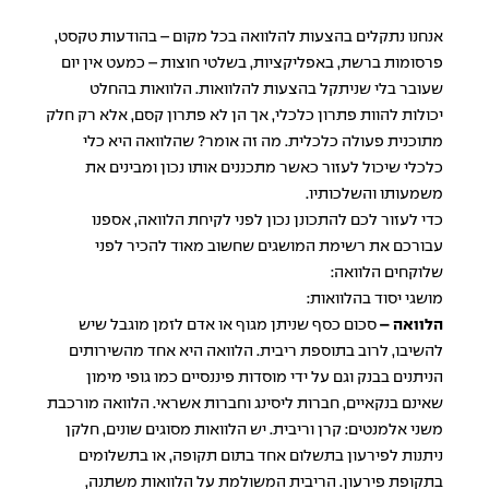
אנחנו נתקלים בהצעות להלוואה בכל מקום – בהודעות טקסט,
פרסומות ברשת, באפליקציות, בשלטי חוצות – כמעט אין יום
שעובר בלי שניתקל בהצעות להלוואות. הלוואות בהחלט
יכולות להוות פתרון כלכלי, אך הן לא פתרון קסם, אלא רק חלק
מתוכנית פעולה כלכלית. מה זה אומר? שהלוואה היא כלי
כלכלי שיכול לעזור כאשר מתכננים אותו נכון ומבינים את
משמעותו והשלכותיו.
כדי לעזור לכם להתכונן נכון לפני לקיחת הלוואה, אספנו
עבורכם את רשימת המושגים שחשוב מאוד להכיר לפני
שלוקחים הלוואה:
מושגי יסוד בהלוואות:
הלוואה –
סכום כסף שניתן מגוף או אדם לזמן מוגבל שיש
להשיבו, לרוב בתוספת ריבית. הלוואה היא אחד מהשירותים
הניתנים בבנק וגם על ידי מוסדות פיננסיים כמו גופי מימון
שאינם בנקאיים, חברות ליסינג וחברות אשראי. הלוואה מורכבת
משני אלמנטים: קרן וריבית. יש הלוואות מסוגים שונים, חלקן
ניתנות לפירעון בתשלום אחד בתום תקופה, או בתשלומים
בתקופת פירעון. הריבית המשולמת על הלוואות משתנה,