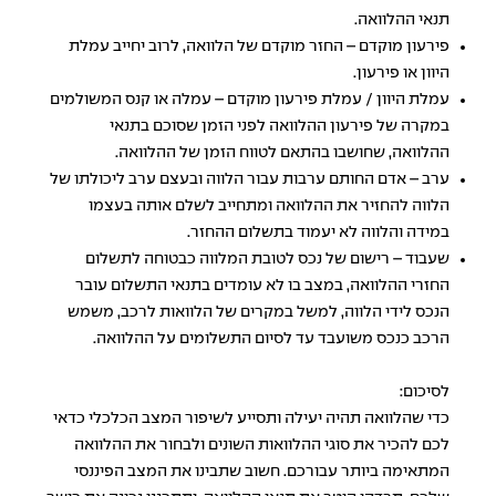
תנאי ההלוואה.
פירעון מוקדם – החזר מוקדם של הלוואה, לרוב יחייב עמלת
היוון או פירעון.
עמלת היוון / עמלת פירעון מוקדם – עמלה או קנס המשולמים
במקרה של פירעון ההלוואה לפני הזמן שסוכם בתנאי
ההלוואה, שחושבו בהתאם לטווח הזמן של ההלוואה.
ערב – אדם החותם ערבות עבור הלווה ובעצם ערב ליכולתו של
הלווה להחזיר את ההלוואה ומתחייב לשלם אותה בעצמו
במידה והלווה לא יעמוד בתשלום ההחזר.
שעבוד – רישום של נכס לטובת המלווה כבטוחה לתשלום
החזרי ההלוואה, במצב בו לא עומדים בתנאי התשלום עובר
הנכס לידי הלווה, למשל במקרים של הלוואות לרכב, משמש
הרכב כנכס משועבד עד לסיום התשלומים על ההלוואה.
לסיכום:
כדי שהלוואה תהיה יעילה ותסייע לשיפור המצב הכלכלי כדאי
לכם להכיר את סוגי ההלוואות השונים ולבחור את ההלוואה
המתאימה ביותר עבורכם. חשוב שתבינו את המצב הפיננסי