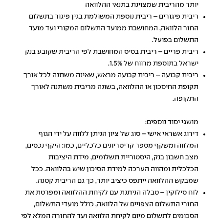
יותר מהריבית שמצוינת בתנאי ההלוואה
ריבית פיגורים – ריבית נוספת המשולמת בגין פיגור בתשלום
החזר הלוואה, המחושבת ממועד התשלום המקורי ועד מועד
התשלום בפועל.
ריבית פריים – ריבית בסיס המחושבת לפי הריבית שקובע בנק
ישראל בתוספת מרווח של 1.5%.
ריבית קבועה – ריבית קבועה מראש, שאינה משתנה לכל אורך
תקופת החיסכון או ההלוואה, בשונה מריבית משתנה לאורך
התקופה.
מושגי יסוד נוספים:
דירוג אשראי אישי – סוג של ציון הניתן ללווה על ידי הגוף
המלווה ומשקף מספר קריטריונים כלכליים, כמו: היקף נכסים,
מצב חשבון בנק, היסטוריית תשלומים, מידת היציבות
הכלכלית ומהווה הערכה למידת הסיכון שיש בהלוואה. ככל
שמבקש ההלוואה ייתפס כיציב יותר, כך גם הריבית קטנה.
לוח סילוקין – טבלה הניתנת עם לקיחת ההלוואה ומפרטת את
החזרי התשלום הצפויים של הלוואה, כולל מועדי התשלום,
הסכומים לתשלום מיום לקיחת הלוואה ועד להחזרה המלא לפי