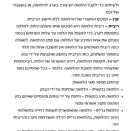
ולעיתים כדי לקבל הלוואה יש צורך בערב להלוואה, או בשעבוד
של נכס.
קרן –
הסכום המקורי של ההלוואה ללא חישוב הריבית.
ריבית –
ריבית הלוואה היא הסכום אותו משלם הלווה למלווה
בתוספת לקרן, כדי לפצות את הלווה על עלות השימוש בכסף
ומגלם את אחוז הסיכון של המלווה עם מתן ההלוואה. לשאלה
כמה ריבית משלמים על הלוואה אין תשובה אחת וזה תלוי
במספר משתנים, כמו: הריבית במשק שנקבעת על ידי בנק
ישראל, תקופת ההלוואה, דירוג האשראי של הלווה, הביטחונות
שמעמיד הלווה לטובת ההלוואה. כלומר – ככל שהסיכון נמוך
יותר כך הריבית נמוכה יותר.
קיימים מספר סוגי הלוואות:
הלוואה בנקאית – הלוואה שניתנת על ידי הבנק
הלוואה חוץ בנקאית – ניתנת על ידי גופים פיננסיים שאינם בנק
ומהווה מקור אשראי נוסף.
הלוואת גרייס – הלוואה שמאפשרת תקופת דחייה בתשלומי
החזר ההלוואה, בהלוואת גרייס רגילה משולמות הקרן והריבית
יחד.