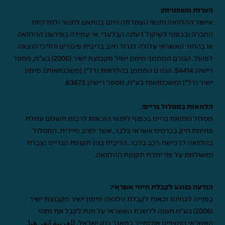
הערות משפטיות:
אישור ההלוואה ותנאי העמדתה הינם בהתאם לתנאי ולמדיניות
החברה ובכפוף לשיקול דעתה הבלעדי. אי עמידה בפירעון ההלוואה
או בהחזר האשראי עלולה לגרור חיוב בריבית פיגורים והליכי הוצאה
לפועל. הגורם המממן: מימון ישיר מקבוצת ישיר (2006) בע"מ, מספר
רישיון 54414. הגורם המממן בהלוואות נדל"ן (משכנתאות): מימון
ישיר נדל"ן ומשכנתאות בע"מ, מספר רישיון 63673.
הלוואות במסלול גרייס:
מסלול הלוואת גרייס בכפוף לתנאי הזכאות לרבות תשלום עמלת
פתיחת תיק בכרטיס אשראי בלבד, אשר יחויב מיידית. המסלול
בהלוואה לרכישת רכב בלבד. הריבית בגין תקופת הגרייס נצברת
ומשולמת על פני יתרת תקופת ההלוואה.
הודעה בנוגע לקבלת חיווי אשראי:
בפנייה לבחינת זכאות לקבלת הלוואה מימון ישיר מקבוצת ישיר
(2006) בע"מ תפנה ללשכת האשראי על מנת לקבל את נתוני
האשראי המצויים אודותייך במאגר בנק ישראל.
للعربية انقر هنا
.