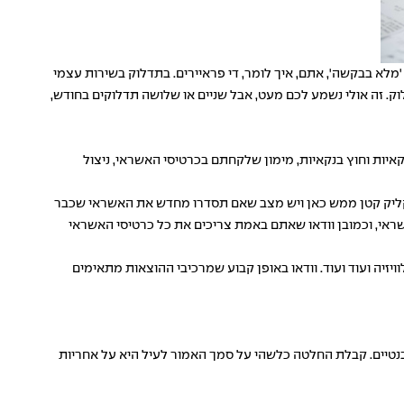
מלא בבקשה', אתם, איך לומר, די פראיירים. בתדלוק בשירות עצמי
ל ליטר בנזין. זה אומר שאם תדלוק ממוצע שלכם הוא כ- 40 ליטר, ההפרש עומד על 8.5 שקלים בכל תדלוק. זה אולי נשמע לכם מעט, אבל שניים או שלושה תדלוקים בחודש,
יות וחוץ בנקאיות, מימון שלקחתם בכרטיסי האשראי, ניצול
קליק קטן ממש
כאן
ויש מצב שאם תסדרו מחדש את האשראי שכבר
ראי, וכמובן וודאו שאתם באמת צריכים את כל כרטיסי האשראי
יה ועוד ועוד. וודאו באופן קבוע שמרכיבי ההוצאות מתאימים
לבנטיים. קבלת החלטה כלשהי על סמך האמור לעיל היא על אחריות