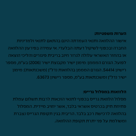
הערות משפטיות:
אישור ההלוואה ותנאי העמדתה הינם בהתאם לתנאי ולמדיניות
החברה ובכפוף לשיקול דעתה הבלעדי. אי עמידה בפירעון ההלוואה
או בהחזר האשראי עלולה לגרור חיוב בריבית פיגורים והליכי הוצאה
לפועל. הגורם המממן: מימון ישיר מקבוצת ישיר (2006) בע"מ, מספר
רישיון 54414. הגורם המממן בהלוואות נדל"ן (משכנתאות): מימון
ישיר נדל"ן ומשכנתאות בע"מ, מספר רישיון 63673.
הלוואות במסלול גרייס:
מסלול הלוואת גרייס בכפוף לתנאי הזכאות לרבות תשלום עמלת
פתיחת תיק בכרטיס אשראי בלבד, אשר יחויב מיידית. המסלול
בהלוואה לרכישת רכב בלבד. הריבית בגין תקופת הגרייס נצברת
ומשולמת על פני יתרת תקופת ההלוואה.