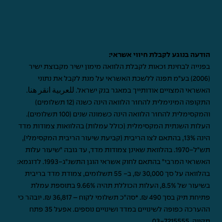
הודעה בנוגע לקבלת חיווי אשראי:
בפנייה לבחינת זכאות לקבלת הלוואה מימון ישיר מקבוצת ישיר
(2006) בע"מ תפנה ללשכת האשראי על מנת לקבל את נתוני
האשראי המצויים אודותייך במאגר בנק ישראל.
للعربية انقر هنا
.
התקופה המינימלית להחזר הלוואה הינה כשנה (12 תשלומים)
והמקסימלית להחזר הלוואה הינה כשמונה שנים (100 תשלומים).
העלות השנתית המקסימלית (כולל עמלות) בהלוואות צמודות מדד
הינה 13%, בהתאם לצו הריבית (קביעת שיעור הריבית המקסימלי),
תש"ל-1970. בהלוואת שאינן צמודות מדד, עד גובה "שיעור עלות
האשראי המרבי" בהתאם לחוק אשראי הוגן התשנ"ג-1993. לדוגמא:
בהלוואה על סך 30,000 ₪, ב- 55 תשלומים, צמודת מדד בריבית
בשיעור של 8.5%, העלות הכוללת תהיה 9.66% בתוספת עמלת
פתיחת תיק בסך 490 ₪. *סה"כ תשלומי לקוח – 36,817 ₪. יובהר כי
ההערכה כפופה לשינויים במדד ושינויים נוספים. אפעל 35 פתח
תקווה,
03-7215555
.