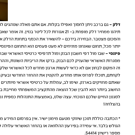
דלק -
גם ברכב ניתן לחסוך ואפילו בקלות. אם אתם מאלה שנוהגים ל
והסכום מצטבר. הבחירה בידכם – להשאיר את הכסף בתחנת הדלק או 
יותר מכל, תחום שאנחנו מזניחים לא מעט פעמים הוא התחום הפיננסי,
פיננסי -
שבו מול דפי חשבון הבנק ומול תדפיסי כרטיסי האשראי שבר
מסגרות האשראי שהעניק לכם הבנק. בדקו את הריביות השונות, וההח
זה המקום לבחון אם לא כדאי לעשות ארגון מחדש לכל האשראי שלקח
לקחתם, תוכלו לפרוס אותו מחדש, להקטין את ההחזר החודשי ובעיקר
שאתם מחזיקים בארנק. שימו לב, עמלות על כרטיסי אשראי מיותרים
החשוב ביותר הוא להבין שכל הוצאה מהתקציב המשפחתי מחייבת בחינה
לסגנון החיים שלכם הנוכחי. עצה שלנו, באמצעות התנהלות כספית נכ
בהצלחה!
* הכתבה כוללת תוכן שיווקי מטעם מימון ישיר. אין בפרסום המידע 
הגולש בלבד. אי עמידה בפירעון ההלוואה או בהחזר האשראי עלולה לגר
מספר רישיון 54414.