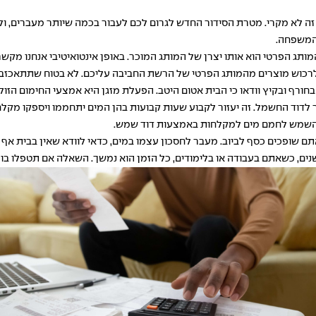
ה לא מקרי. מטרת הסידור החדש לגרום לכם לעבור בכמה שיותר מעברים, ול
 המשפחה.
תג הפרטי הוא אותו יצרן של המותג המוכר. באופן אינטואיטיבי אנחנו מקשרי
 לרכוש מוצרים מהמותג הפרטי של הרשת החביבה עליכם. לא בטוח שתתאכזבו
בחורף ובקיץ וודאו כי הבית אטום היטב. הפעלת מזגן היא אמצעי החימום הזו
 לדוד החשמל. זה יעזור לקבוע שעות קבועות בהן המים יתחממו ויספקו מקלח
ית השמש לחמם מים למקלחות באמצעות דוד שמש.
ופכים כסף לביוב. מעבר לחסכון עצמו במים, כדאי לוודא שאין בבית אף ברז