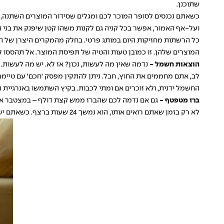
שתוכנן.
כשאתם נכנסים לסופר המוכר לכם ומגלים שסידור המוצרים השתנה, ז
ועל-אף האמור, אפשר בכל קניה גם לקנות משהו קטן שיפנק את בני
כל הרשתות מחזיקות היום במותג פרטי. בחלק מהמקרים היצרן של המו
המוצרים שלהן. זו כמובן טעות והטיה של תפיסת המוצר. אל תהססו
הוצאות חשמל -
נדמה שאין מה לעשות, נכון? אז לא. יש מה לעשות. 
לב, אתם מחממים את החוץ, חבל. ניתן להתקין מפסק 'חכם' עם טיימר
החשמל ידנית, ולא זוכרים אם ומתי לכבות. בקיץ השתמשו באנרגי
ברז מטפטף -
גם אם נדמה לכם שהברז ממש קצת דולף – במצטבר אתם ש
לא רק בזמן שאתם רואים אותו, הוא נמשך 24 שעות ברצף. כשאתם ישנים, כשאתם בעבודה או בלימודים, כל הזמן הוא נמשך. השאלה אם תטפלו בו מיד עם האיתור, או שתחכו לקבל חשבון מים מוגזם ואז תטפלו.