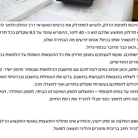
היכנס לתחנת הדלק, להגיש למתדלק את כרטיס האשראי דרך החלון ולומר לו '
תיהנו ממחיר דלק מופחת ב- 21 אגורות לכ
להשאיר אותו בכיס? אנחנו יודעים מה הבחירה שלנו.
 וכאן כבר מדובר בכסף גדול.
שותכם. שקפו לעצמכם באופן מדויק את כל ההוצאות השונות על הלוואות בנקא
זרים החודשיים.
תם, וכאן אנחנו באים לעזרתכם עם
מחשבון ההלוואות
שבאתר מימון ישיר. 
 לשלוט בהוצאות הקבועות בחשבון. בדקו את העמלות בחשבון ובכרטיסי האש
 יכולים להסתכם בעשרות שקלים בחודש, ואף למעלה מכך.
 על בסיס תקופתי – התשלום לספק האינטרנט הביתי, לספק הסלולר, לטלוויז
ונה ניתן לחסוך כסף מבלי להוריד את רמת החיים.
משום המלצה או מתן ייעוץ, והמידע אינו מחליף היוועצות באנשי המקצוע הר
ור חיוב בריבית פיגורים והליכי הוצאה לפועל.