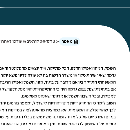
מאמר
3 דק'
0 קוראים
עודכן לאחרונה ב-10 ב
חשמל, המזון ואפילו הדלק, הכל מתייקר. איך יוצאים מהפלונטר והא
נדמה שאין שיחת סלון או משדר חדשות בה לא עולה לדיון נושא יוקר
המשפחתי התייקר בין אם מדובר על ביגוד, מזון, חשמל ואפילו הריב
אם בתחילת שנת 2022 נדמה היה כי ההתייקרויות יה
למכולת, ובכל חשבון חשמל או ארנונה שאנחנו משלמים.
חשוב לומר כי ההתייקרויות אינן ייחודיות לישראל, ומספר גורמים יח
לכך שהאינפלציה המקומית היא כמחצית מהאינפלציה במדינות המע
בנקים המרכזיים של כל מדינה ומדינה משתמשים בכלי הריבית על מנת
יחסית זול, והמימון לרכישות שונות ניתן במחירים נמוכים, הרי שאח