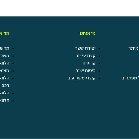
מי אנחנו
מה אנ
איתך
יצירת קשר
מחשבו
קצת עלינו
משכנ
קריירה
הלווא
ביטוח ישיר
מציא
 מפתחים
קשרי משקיעים
הלווא
רכב
הלווא
הלווא