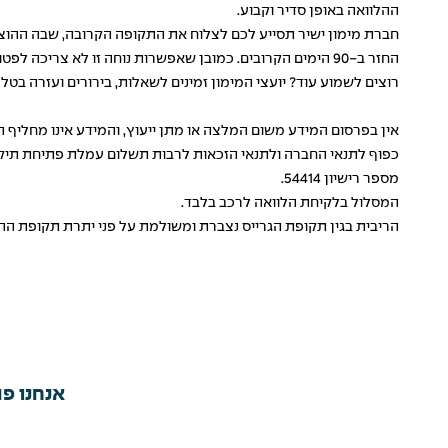
ההלוואה באופן סדיר וקבוע.
חברת מימון ישיר תסייע לכם לצלוח את התקופה הקרובה, שבה ההוצ
החזר ב-90 הימים הקרובים. כמובן שאפשרות נוחה זו לא צריכה לפטור אתכם מתכנון תקציבי והבנה מלאה שגם לאחר 3 חודשים תוכלו לעמוד בהחזרים החודשיים על ההלוואה.
רוצים לשמוע עוד? יועצי המימון זמינים לשאלות, בירורים ועזרה בטלפון 03-7215852, בימים א' - ה' בין 8:30 ל-19:00. בה
אין בפרסום המידע משום המלצה או מתן ייעוץ, והמידע אינו מחליף
כפוף לתנאי החברה ולתנאי הזכאות לרבות תשלום עמלת פתיחת תיק בכ
מספר רישיון 54414.
המסלול בלקיחת
הלוואה לרכב
בלבד.
הריבית בגין תקופת הגרייס נצברת ומשולמת על פני יתרת תקופת ההל
אנחנו פה