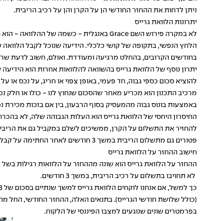
ניתן לדחות את ההחזר החודשי הן על הקרן והן על רכיב הריבית.
יתרונות הלוואת גרייס
לא במקרה פירוש השם Grace באנגלית - כשמה
הלחץ הנפשי, בתקופה של קושי כלכלי. הידיעה שנוכל לקבל הלוואה ש
בחודשים הקרובים, בהחלט מרגיעה ומעודדת. ואולם, חשוב לדעת שרק 
יתרון נוסף של הלוואת גרייס בהשוואה להלוואות אחרות הוא הידיעה
להוציא סכום כספי גבוה, חד פעמי, באופן צפוי או חריג, על נכס או על
מרכיב התכנון הוא מכריע מאחר שהסכום שנחוץ לנו - כולו או חלק נכ
באמצעות בונוס גבוה מהמעסיק בסוף הרבעון, בין אם בזכות מכירת נכס אחר שנמצ
החיסרון היחסי של הלוואת גרייס הוא העלות הגבוהה שלה, לא בהכרח
להחזיר את התשלום על הקרן, ממשיכים לשלם במקביל גם את הריבית 
פטורים גם מתשלום הריבית במשך 3 חודשים לאחר החתימה על קבלת ההלוואה.
חישוב ההחזר על הלוואת גרייס
ההחזר על הלוואת גרייס הוא שונה מההחזר על הלוואות רגילות בשל 
לא תחויבו בתשלום על רכיב הריבית, במשך 3 חודשים.
בפרמטרים שונים שנוגעים למצבו הפיננסי של הלקוח.