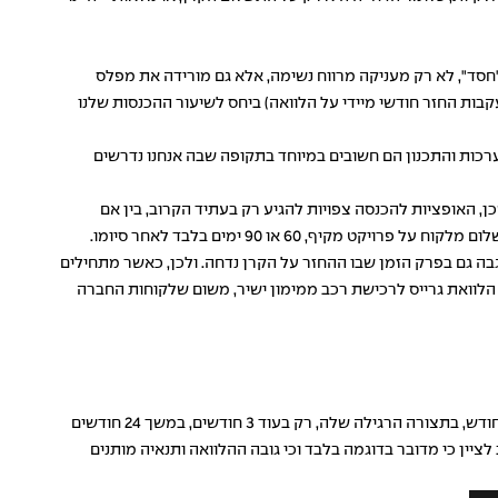
ת למילה "חסד", לא רק מעניקה מרווח נשימה, אלא גם מורידה את מפלס
בות החזר חודשי מיידי על הלוואה) ביחס לשיעור ההכנסות שלנו
ערכות והתכנון הם חשובים במיוחד בתקופה שבה אנחנו נדרשים
ן, האופציות להכנסה צפויות להגיע רק בעתיד הקרוב, בין אם
 60 או 90 ימים בלבד לאחר סיומו.
גבה גם בפרק הזמן שבו ההחזר על הקרן נדחה. ולכן, כאשר מתחילים
הלוואת גרייס לרכישת רכב ממימון ישיר, משום שלקוחות החברה
כך למשל, אם אנחנו לוקחים הלוואת גרייס למשך שנתיים בסכום של 18 אלף ש"ח בריבית קבועה של 9 אחוז, הרי שנתחיל להחזיר את ההלוואה בכל חודש, בתצורה הרגילה שלה, רק בעוד 3 חודשים, במשך 24 חודשים
תנאים האלה, ההחזר החודשי, החל מהחודש הרביעי לחתימה על לקיחת ההלוואה, רק על ריבית יהיה 135 ש"ח. חשוב לציין כי מדובר בדוגמה בלבד וכי גובה ההלוואה ותנאיה מותנים