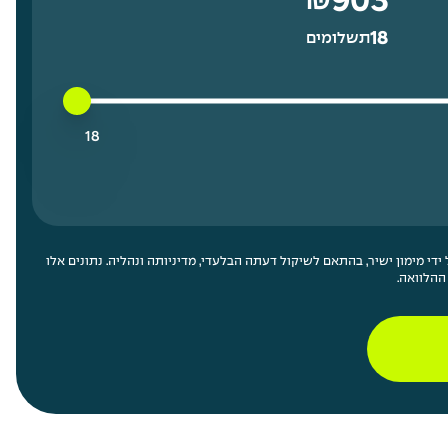
903
₪
18
תשלומים
18 תשלומים נמוך ביותר
100 תשלומים גבוה ביותר
18
די מימון ישיר, בהתאם לשיקול דעתה הבלעדי, מדיניותה ונהליה. נתונים אלו
ההלוואה.