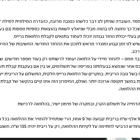
 של ההלוואה - הוא חסד. העובדה שניתן לנו דבר כלשהו כטובה מרובה, כהגדרה המילוני
כל כך נחוצה לנו בהווה מבלי שניאלץ לשאת בהוצאות כספיות נוספות (גם בעק
בעלי יכולת החזר גבוהה יוכלו לעמוד בתנאים לקבלת הלוואות גרייס.
 שיש לנו זמן קבוע ומוגדר מראש לתכנן את ההחזר החודשי. החשיבות של ההי
 רכב.
בד ממנו - להחזר מיידי על הלוואה יעמוד לרשותנו רק בעוד מספר חודשים. שכ
א בבעלותנו בפריסה של תשלומים, או בין אם בעקבות קבלת תשלום מלקוח על פרויקט מקיף,
 בשל גובה הריבית. במקרים של הלוואת גרייס חלקית, התשלום על הריבית יי
במשך תקופה ארוכה יותר. ואולם, החיסרון הזה אינו קיים בהקשר של קבלת 
הדחייה על תשלום הקרן, ובמקרה של מימון ישיר, בהלוואה לרכישת
(כולל שלושת חודשי הגרייס). ב