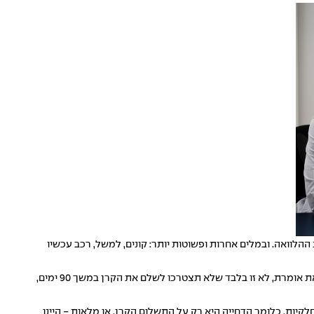
וואה. ובמלים אחרות ופשוטות יותר: קונים, למשל, רכב עכשיו
בהקשר זה חשוב לציין שחברת מימון ישיר מספקת הלוואת גרייס מלאה ולא חלקית בתנאים נוחים, 3 חודשים לאחר החתימה על קבלת ההלוואה. זאת אומרת, לא זו בלבד שלא תצטרכו לשלם את הקרן במשך 90 ימים,
קיות, כלומר הדחייה היא רק על התשלום הקרן, או מלאות - היינו