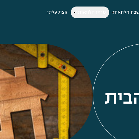
בון הלוואות
מגזין הלוואות
קצת עלינו
בית