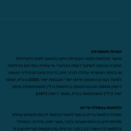
הערות משפטיות:
אישור ההלוואה ותנאי העמדתה הינם בהתאם לתנאי ולמדיניות
החברה ובכפוף לשיקול דעתה הבלעדי. אי עמידה בפירעון ההלוואה
או בהחזר האשראי עלולה לגרור חיוב בריבית פיגורים והליכי הוצאה
לפועל. הגורם המממן: מימון ישיר מקבוצת ישיר (2006) בע"מ, מספר
רישיון 54414. הגורם המממן בהלוואות נדל"ן (משכנתאות): מימון
ישיר נדל"ן ומשכנתאות בע"מ, מספר רישיון 63673.
הלוואות במסלול גרייס:
מסלול הלוואת גרייס בכפוף לתנאי הזכאות לרבות תשלום עמלת
פתיחת תיק בכרטיס אשראי בלבד, אשר יחויב מיידית. המסלול
בהלוואה לרכישת רכב בלבד. הריבית בגין תקופת הגרייס נצברת