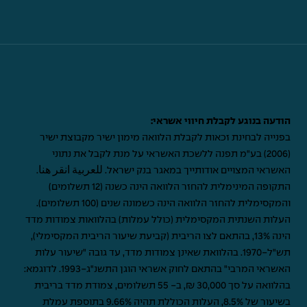
הודעה בנוגע לקבלת חיווי אשראי:
בפנייה לבחינת זכאות לקבלת הלוואה מימון ישיר מקבוצת ישיר
(2006) בע"מ תפנה ללשכת האשראי על מנת לקבל את נתוני
האשראי המצויים אודותייך במאגר בנק ישראל.
للعربية انقر هنا
.
התקופה המינימלית להחזר הלוואה הינה כשנה (12 תשלומים)
והמקסימלית להחזר הלוואה הינה כשמונה שנים (100 תשלומים).
העלות השנתית המקסימלית (כולל עמלות) בהלוואות צמודות מדד
הינה 13%, בהתאם לצו הריבית (קביעת שיעור הריבית המקסימלי),
תש"ל-1970. בהלוואת שאינן צמודות מדד, עד גובה "שיעור עלות
האשראי המרבי" בהתאם לחוק אשראי הוגן התשנ"ג-1993. לדוגמא:
בהלוואה על סך 30,000 ₪, ב- 55 תשלומים, צמודת מדד בריבית
בשיעור של 8.5%, העלות הכוללת תהיה 9.66% בתוספת עמלת