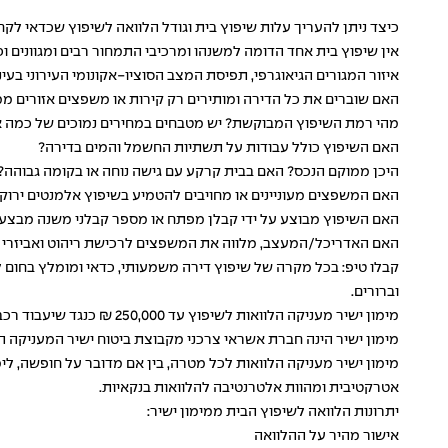
כיצד ניתן להעריך עלות שיפוץ בית וגודל הלוואה לשיפוץ שכדאי לק
אין שיפוץ בית אחד הדומה למשנהו ומרכיבי התמחור רבים ומגוונים וכ
איזור המגורים הגיאוגרפי, תפיסת המצב הסוציו-אקונומי העירוני בעי
האם שוברים את כל הדירה ומותירים רק קירות או משפצים אזורים מ
מהי רמת השיפוץ המבוקשת? יש מטבחים במחירים נמוכים של כמה א
האם השיפוץ כולל עבודות על תשתיות החשמל והמים בדירה?
היכן ממוקם הנכס? האם בבית קרקע עם גישה נוחה או בקומה גבוהה?
האם המשפצים מעוניינים או מחויבים להטמיע בשיפוץ אלמנטים ירוקים
האם השיפוץ מבוצע על ידי קבלן מפתח או מספר קבלני משנה מבצע
האם האדריכל/המעצב, מלווה את המשפצים לרכישת ריהוט ואביזרי עי
קבלו טיפ: בכל מקרה של שיפוץ דירה משמעותי, כדאי ומומלץ בחום 
וברורים.
מימון ישיר מעניקה הלוואות לשיפוץ עד 250,000 ₪ כנגד שיעבוד רכב שבבעלותכם, בפריסת תשלומים המותאמת לצרכי כל לקוח.
מימון ישיר הינה חברת אשראי צרכני מקבוצת ביטוח ישיר המעניקה
ה
מימון ישיר מעניקה
הלוואות לכל מטרה
, בין אם מדובר על חופשה, ל
אטרקטיבית ומהוות אלטרנטיבה להלוואות בנקאיות.
יתרונות הלוואה לשיפוץ הבית ממימון ישיר:
אישור מהיר על ההלוואה