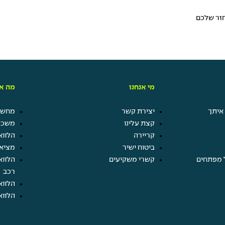
חזר שלכם
מי אנחנו
מה אנ
איתך
יצירת קשר
מחשבו
קצת עלינו
משכנ
קריירה
הלווא
ביטוח ישיר
מציא
 מפתחים
קשרי משקיעים
הלווא
רכב
הלווא
הלווא