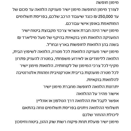
מימון חופשה
לצורך מימון החופשה מימון ישיר מעניקה הלוואה עד סכום של
עד 250,000 ₪ כנגד שיעבוד הרכב שלכם, בפריסת תשלומים
המותאמת באופן אישי עבורכם.
מימון ישיר הינה חברת אשראי צרכני מקבוצת ביטוח ישיר
המעניקה הלוואות חוץ בנקאיות בהיקף של מעל מיליארד ₪
בשנה בהן הלוואות לחופשות בארץ ובחו"ל.
מימון ישיר מעניקה
הלוואות לכל מטרה
, הלוואה לשיפוץ הבית,
הלוואה ללימודים או לאירוע משפחתי, במטרה להעניק פתרון
מקיף לכל צרכי המימון של לקוחותיה. הלוואות מימון ישיר
לכל מטרה מוענקות בריבית אטרקטיבית ומהוות אלטרנטיבה
להלוואות בנקאיות.
יתרונות הלוואה לחופשה מחברת מימון ישיר
אישור מהיר על ההלוואה
אפשר לקבל את ההלוואה דרך הטלפון או אונליין
תשלומי ההלוואה ניתנים בפריסת תשלומים נוחה בהתאם
ליכולת ההחזר שלכם
מימון ישיר פועלת תחת פיקוח רשות שוק ההון, ביטוח וחיסכון