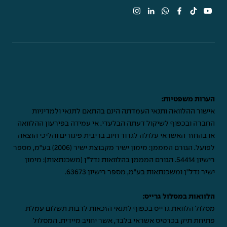
הערות משפטיות:
אישור ההלוואה ותנאי העמדתה הינם בהתאם לתנאי ולמדיניות
החברה ובכפוף לשיקול דעתה הבלעדי. אי עמידה בפירעון ההלוואה
או בהחזר האשראי עלולה לגרור חיוב בריבית פיגורים והליכי הוצאה
לפועל. הגורם המממן: מימון ישיר מקבוצת ישיר (2006) בע"מ, מספר
רישיון 54414. הגורם המממן בהלוואות נדל"ן (משכנתאות): מימון
ישיר נדל"ן ומשכנתאות בע"מ, מספר רישיון 63673.
הלוואות במסלול גרייס:
מסלול הלוואת גרייס בכפוף לתנאי הזכאות לרבות תשלום עמלת
פתיחת תיק בכרטיס אשראי בלבד, אשר יחויב מיידית. המסלול