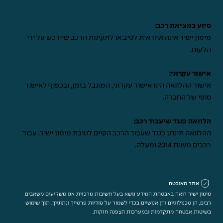
סיוע במציאת רכב:
מימון ישיר אינה אחראית לטיב או לתקינות הרכב שיירכש על ידי
הלקוח.
אישור עקרוני:
אישור ההלוואה הינו אישור עקרוני, המוגבל בזמן, ובכפוף לאישור
סופי של החברה.
הלוואה כנגד שיעבוד רכב:
ההלוואה תינתן כנגד שעבוד הרכב הקיים לטובת מימון ישיר. עבור
רכבים משנת 2014 ומעלה.
אתר מאובטח
מימון ישיר רואה באבטחת המידע נושא בעל חשיבות מרכזית אנו משקיעים משאבים
רבים, הן טכנולוגיים והן אנושיים בכדי לשמור על סודיות פרטייך ונתונייך. תוך שימוש
בשיטות אבטחה מתקדמות ובמערכות הצפנה חזקות.