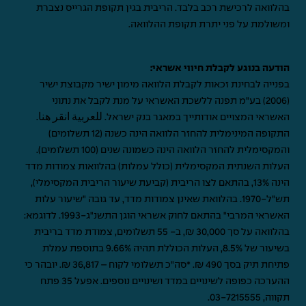
בהלוואה לרכישת רכב בלבד. הריבית בגין תקופת הגרייס נצברת
ומשולמת על פני יתרת תקופת ההלוואה.
הודעה בנוגע לקבלת חיווי אשראי:
בפנייה לבחינת זכאות לקבלת הלוואה מימון ישיר מקבוצת ישיר
(2006) בע"מ תפנה ללשכת האשראי על מנת לקבל את נתוני
האשראי המצויים אודותייך במאגר בנק ישראל.
للعربية انقر هنا
.
התקופה המינימלית להחזר הלוואה הינה כשנה (12 תשלומים)
והמקסימלית להחזר הלוואה הינה כשמונה שנים (100 תשלומים).
העלות השנתית המקסימלית (כולל עמלות) בהלוואות צמודות מדד
הינה 13%, בהתאם לצו הריבית (קביעת שיעור הריבית המקסימלי),
תש"ל-1970. בהלוואת שאינן צמודות מדד, עד גובה "שיעור עלות
האשראי המרבי" בהתאם לחוק אשראי הוגן התשנ"ג-1993. לדוגמא:
בהלוואה על סך 30,000 ₪, ב- 55 תשלומים, צמודת מדד בריבית
בשיעור של 8.5%, העלות הכוללת תהיה 9.66% בתוספת עמלת
פתיחת תיק בסך 490 ₪. *סה"כ תשלומי לקוח – 36,817 ₪. יובהר כי
ההערכה כפופה לשינויים במדד ושינויים נוספים. אפעל 35 פתח
תקווה,
03-7215555
.