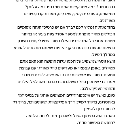
האם החופשה כוללת טיסות פנימיות? מה עלויות האוכל ביעד
בו בחרתם? כמה אטרקציות אתם מתכננים ומה עלותן?
מוזיאונים, ספורט ימי, סקי, פארקים, מערות קרח, סיורים
מאורגנים.
בהזדמנות זו נמליץ לכם לברר אם יש כרטיסי הנחה מקומיים
הכוללים מחיר מופחת למספר אטרקציות בעיר או באיזור
מסוים. אחרי כל התחשיבים האלו כמובן שיש לקחת בחשבון
הוצאות נוספות כדוגמת היקף הקניות שאתם מתכננים להוציא
במהלך הטיול.
נושא נוסף שמשפיע על תכנון עלות חופשה הוא האם אתם
מטיילים באופן עצמאי או מעדיפים טיול מאורגן עם קבוצת
נוסעים. כמובן שבאפשרותכם גם האופציה לשכירת מדריך
צמוד כדי שיתכנן טיול מושלם עבורכם בהתאם לגיל הילדים
ותחומי העניין שלכם.
כיום, כאשר יש אינספור דילים המציפים אותנו על בסיס יומי
באינטרנט, בדיוור למייל, דרך אפליקציות, קופונים וכו', צריך רק
לבחור נכון ולהזמין.
האתגר הוא במימון הטיול ולשם כך ניתן לקחת הלוואה
לחופשה באישור מהיר.