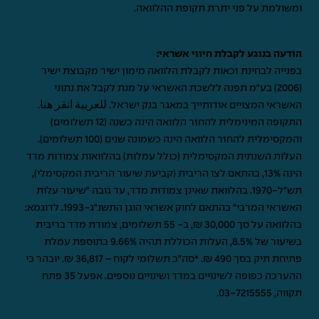
ומשולמת על פני יתרת תקופת ההלוואה.
הודעה בנוגע לקבלת חיווי אשראי:
בפנייה לבחינת זכאות לקבלת הלוואה מימון ישיר מקבוצת ישיר
(2006) בע"מ תפנה ללשכת האשראי על מנת לקבל את נתוני
האשראי המצויים אודותייך במאגר בנק ישראל.
للعربية انقر هنا
.
התקופה המינימלית להחזר הלוואה הינה כשנה (12 תשלומים)
והמקסימלית להחזר הלוואה הינה כשמונה שנים (100 תשלומים).
העלות השנתית המקסימלית (כולל עמלות) בהלוואות צמודות מדד
הינה 13%, בהתאם לצו הריבית (קביעת שיעור הריבית המקסימלי),
תש"ל-1970. בהלוואת שאינן צמודות מדד, עד גובה "שיעור עלות
האשראי המרבי" בהתאם לחוק אשראי הוגן התשנ"ג-1993. לדוגמא:
בהלוואה על סך 30,000 ₪, ב- 55 תשלומים, צמודת מדד בריבית
בשיעור של 8.5%, העלות הכוללת תהיה 9.66% בתוספת עמלת
פתיחת תיק בסך 490 ₪. *סה"כ תשלומי לקוח – 36,817 ₪. יובהר כי
ההערכה כפופה לשינויים במדד ושינויים נוספים. אפעל 35 פתח
תקווה,
03-7215555
.