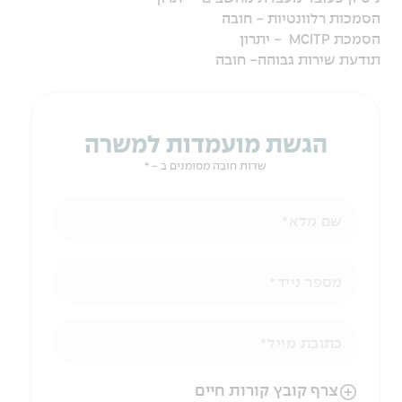
הסמכות רלוונטיות - חובה
הסמכת MCITP - יתרון
תודעת שירות גבוהה- חובה
הגשת מועמדות למשרה
שדות חובה מסומנים ב - *
שם מלא
מספר נייד
כתובת מייל
הניווט לאחר העלאת הקובץ באמצעות מקש ה-TAB
צרף קובץ קורות חיים