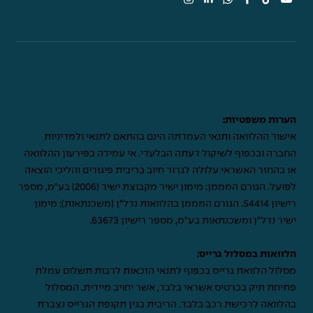
הערות משפטיות:
אישור ההלוואה ותנאי העמדתה הינם בהתאם לתנאי ולמדיניות
החברה ובכפוף לשיקול דעתה הבלעדי. אי עמידה בפירעון ההלוואה
או בהחזר האשראי עלולה לגרור חיוב בריבית פיגורים והליכי הוצאה
לפועל. הגורם המממן: מימון ישיר מקבוצת ישיר (2006) בע"מ, מספר
רישיון 54414. הגורם המממן בהלוואות נדל"ן (משכנתאות): מימון
ישיר נדל"ן ומשכנתאות בע"מ, מספר רישיון 63673.
הלוואות במסלול גרייס:
מסלול הלוואת גרייס בכפוף לתנאי הזכאות לרבות תשלום עמלת
פתיחת תיק בכרטיס אשראי בלבד, אשר יחויב מיידית. המסלול
בהלוואה לרכישת רכב בלבד. הריבית בגין תקופת הגרייס נצברת