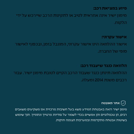
סיוע במציאת רכב:
מימון ישיר אינה אחראית לטיב או לתקינות הרכב שיירכש על ידי
הלקוח.
אישור עקרוני:
אישור ההלוואה הינו אישור עקרוני, המוגבל בזמן, ובכפוף לאישור
סופי של החברה.
הלוואה כנגד שיעבוד רכב:
ההלוואה תינתן כנגד שעבוד הרכב הקיים לטובת מימון ישיר. עבור
רכבים משנת 2014 ומעלה.
אתר מאובטח
מימון ישיר רואה באבטחת המידע נושא בעל חשיבות מרכזית אנו משקיעים משאבים
רבים, הן טכנולוגיים והן אנושיים בכדי לשמור על סודיות פרטייך ונתונייך. תוך שימוש
בשיטות אבטחה מתקדמות ובמערכות הצפנה חזקות.