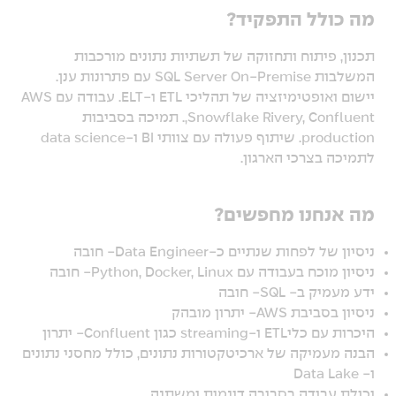
מה כולל התפקיד?
תכנון, פיתוח ותחזוקה של תשתיות נתונים מורכבות
המשלבות SQL Server On-Premise עם פתרונות ענן.
יישום ואופטימיזציה של תהליכי ETL ו-ELT. עבודה עם AWS
,Snowflake Rivery, Confluent. תמיכה בסביבות
production. שיתוף פעולה עם צוותי BI ו-data science
לתמיכה בצרכי הארגון.
מה אנחנו מחפשים?
ניסיון של לפחות שנתיים כ-Data Engineer- חובה
ניסיון מוכח בעבודה עם Python, Docker, Linux- חובה
ידע מעמיק ב- SQL- חובה
ניסיון בסביבת AWS- יתרון מובהק
היכרות עם כליETL ו-streaming כגון Confluent- יתרון
הבנה מעמיקה של ארכיטקטורות נתונים, כולל מחסני נתונים
ו- Data Lake
יכולת עבודה בסביבה דינמית ומשתנה