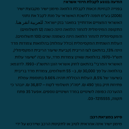
הודעה בנוגע לקבלת חיווי אשראי:
בפנייה לבחינת זכאות לקבלת הלוואה מימון ישיר מקבוצת ישיר
(2006) בע"מ תפנה ללשכת האשראי על מנת לקבל את נתוני
האשראי המצויים אודותייך במאגר בנק ישראל.
للعربية انقر هنا
.
התקופה המינימלית להחזר הלוואה הינה כשנה (12 תשלומים)
והמקסימלית להחזר הלוואה הינה כשמונה שנים (100 תשלומים).
העלות השנתית המקסימלית (כולל עמלות) בהלוואות צמודות מדד
הינה 13%, בהתאם לצו הריבית (קביעת שיעור הריבית המקסימלי),
תש"ל-1970. בהלוואת שאינן צמודות מדד, עד גובה "שיעור עלות
האשראי המרבי" בהתאם לחוק אשראי הוגן התשנ"ג-1993. לדוגמא:
בהלוואה על סך 30,000 ₪, ב- 55 תשלומים, צמודת מדד בריבית
בשיעור של 8.5%, העלות הכוללת תהיה 9.66% בתוספת עמלת
פתיחת תיק בסך 490 ₪. *סה"כ תשלומי לקוח – 36,817 ₪. יובהר כי
ההערכה כפופה לשינויים במדד ושינויים נוספים. אפעל 35 פתח
תקווה,
03-7215555
.
סיוע במציאת רכב:
מימון ישיר אינה אחראית לטיב או לתקינות הרכב שיירכש על ידי