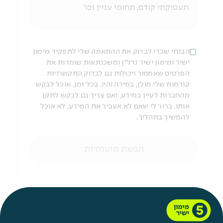
הבנתי שכדי לבדוק את ההתאמה שלי לתפקיד מימון
ישיר ומימון ישיר נדל"ן ומשכנתאות שומרות את
הפרטים שאמסור ויכולות גם לבדוק התקשרויות
קודמות שלי מולן, במידה והיו. בכל זמן, אוכל לבקש
מהחברות לעיין במידע, ואם צריך גם לבקש לתקן
אותו. ברור לי שאם לא אעביר את המידע, לא אוכל
להמשיך בתהליך.
הגשת מועמדות