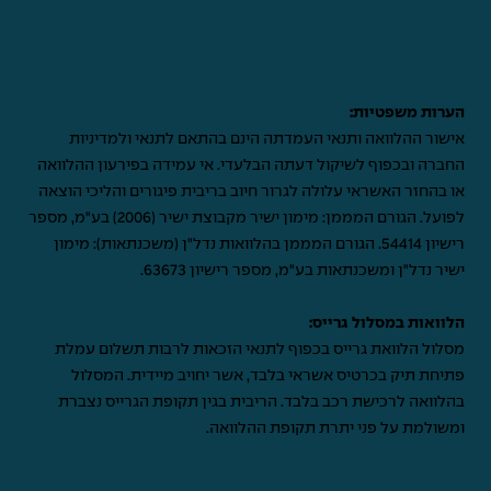
הערות משפטיות:
אישור ההלוואה ותנאי העמדתה הינם בהתאם לתנאי ולמדיניות
החברה ובכפוף לשיקול דעתה הבלעדי. אי עמידה בפירעון ההלוואה
או בהחזר האשראי עלולה לגרור חיוב בריבית פיגורים והליכי הוצאה
לפועל. הגורם המממן: מימון ישיר מקבוצת ישיר (2006) בע"מ, מספר
רישיון 54414. הגורם המממן בהלוואות נדל"ן (משכנתאות): מימון
ישיר נדל"ן ומשכנתאות בע"מ, מספר רישיון 63673.
הלוואות במסלול גרייס:
מסלול הלוואת גרייס בכפוף לתנאי הזכאות לרבות תשלום עמלת
פתיחת תיק בכרטיס אשראי בלבד, אשר יחויב מיידית. המסלול
בהלוואה לרכישת רכב בלבד. הריבית בגין תקופת הגרייס נצברת
ומשולמת על פני יתרת תקופת ההלוואה.