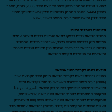
או בהחזר האשראי עלולה לגרור חיוב בריבית פיגורים והליכי הוצאה
לפועל. הגורם המממן: מימון ישיר מקבוצת ישיר (2006) בע"מ, מספר
רישיון 54414. הגורם המממן בהלוואות נדל"ן (משכנתאות): מימון
ישיר נדל"ן ומשכנתאות בע"מ, מספר רישיון 63673.
הלוואות במסלול גרייס:
מסלול הלוואת גרייס בכפוף לתנאי הזכאות לרבות תשלום עמלת
פתיחת תיק בכרטיס אשראי בלבד, אשר יחויב מיידית. המסלול
בהלוואה לרכישת רכב בלבד. הריבית בגין תקופת הגרייס נצברת
ומשולמת על פני יתרת תקופת ההלוואה.
הודעה בנוגע לקבלת חיווי אשראי:
בפנייה לבחינת זכאות לקבלת הלוואה מימון ישיר מקבוצת ישיר
(2006) בע"מ תפנה ללשכת האשראי על מנת לקבל את נתוני
האשראי המצויים אודותייך במאגר בנק ישראל.
للعربية انقر هنا
.
התקופה המינימלית להחזר הלוואה הינה כשנה (12 תשלומים)
והמקסימלית להחזר הלוואה הינה כשמונה שנים (100 תשלומים).
העלות השנתית המקסימלית (כולל עמלות) בהלוואות צמודות מדד