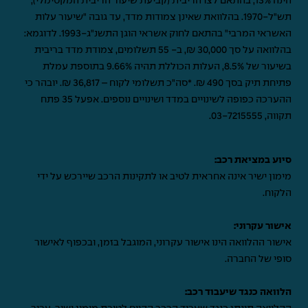
הינה 13%, בהתאם לצו הריבית (קביעת שיעור הריבית המקסימלי),
תש"ל-1970. בהלוואת שאינן צמודות מדד, עד גובה "שיעור עלות
האשראי המרבי" בהתאם לחוק אשראי הוגן התשנ"ג-1993. לדוגמא:
בהלוואה על סך 30,000 ₪, ב- 55 תשלומים, צמודת מדד בריבית
בשיעור של 8.5%, העלות הכוללת תהיה 9.66% בתוספת עמלת
פתיחת תיק בסך 490 ₪. *סה"כ תשלומי לקוח – 36,817 ₪. יובהר כי
ההערכה כפופה לשינויים במדד ושינויים נוספים. אפעל 35 פתח
תקווה,
03-7215555
.
סיוע במציאת רכב:
מימון ישיר אינה אחראית לטיב או לתקינות הרכב שיירכש על ידי
הלקוח.
אישור עקרוני:
אישור ההלוואה הינו אישור עקרוני, המוגבל בזמן, ובכפוף לאישור
סופי של החברה.
הלוואה כנגד שיעבוד רכב: