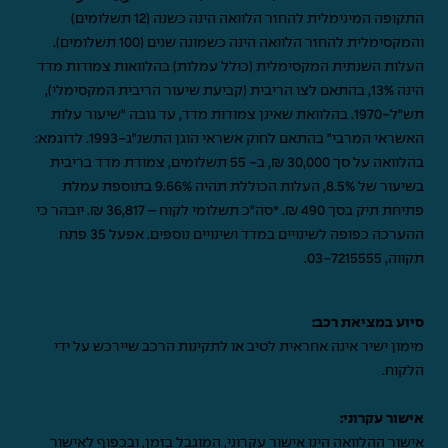
התקופה המינימלית להחזר הלוואה הינה כשנה (12 תשלומים)
והמקסימלית להחזר הלוואה הינה כשמונה שנים (100 תשלומים).
העלות השנתית המקסימלית (כולל עמלות) בהלוואות צמודות מדד
הינה 13%, בהתאם לצו הריבית (קביעת שיעור הריבית המקסימלי),
תש"ל-1970. בהלוואת שאינן צמודות מדד, עד גובה "שיעור עלות
האשראי המרבי" בהתאם לחוק אשראי הוגן התשנ"ג-1993. לדוגמא:
בהלוואה על סך 30,000 ₪, ב- 55 תשלומים, צמודת מדד בריבית
בשיעור של 8.5%, העלות הכוללת תהיה 9.66% בתוספת עמלת
פתיחת תיק בסך 490 ₪. *סה"כ תשלומי לקוח – 36,817 ₪. יובהר כי
ההערכה כפופה לשינויים במדד ושינויים נוספים. אפעל 35 פתח
תקווה,
03-7215555
.
סיוע במציאת רכב:
מימון ישיר אינה אחראית לטיב או לתקינות הרכב שיירכש על ידי
הלקוח.
אישור עקרוני:
אישור ההלוואה הינו אישור עקרוני, המוגבל בזמן, ובכפוף לאישור