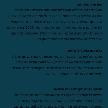
הערות משפטיות:
אישור ההלוואה ותנאי העמדתה הינם בהתאם לתנאי ולמדיניות
החברה ובכפוף לשיקול דעתה הבלעדי. אי עמידה בפירעון ההלוואה
או בהחזר האשראי עלולה לגרור חיוב בריבית פיגורים והליכי הוצאה
לפועל. הגורם המממן: מימון ישיר מקבוצת ישיר (2006) בע"מ, מספר
רישיון 54414. הגורם המממן בהלוואות נדל"ן (משכנתאות): מימון
ישיר נדל"ן ומשכנתאות בע"מ, מספר רישיון 63673.
הלוואות במסלול גרייס:
מסלול הלוואת גרייס בכפוף לתנאי הזכאות לרבות תשלום עמלת
פתיחת תיק בכרטיס אשראי בלבד, אשר יחויב מיידית. המסלול
בהלוואה לרכישת רכב בלבד. הריבית בגין תקופת הגרייס נצברת
ומשולמת על פני יתרת תקופת ההלוואה.
הודעה בנוגע לקבלת חיווי אשראי:
בפנייה לבחינת זכאות לקבלת הלוואה מימון ישיר מקבוצת ישיר
(2006) בע"מ תפנה ללשכת האשראי על מנת לקבל את נתוני
האשראי המצויים אודותייך במאגר בנק ישראל.
للعربية انقر هنا
.