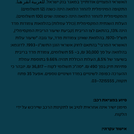
האשראי המצויים אודותייך במאגר בנק ישראל.
للعربية انقر هنا
.
התקופה המינימלית להחזר הלוואה הינה כשנה (12 תשלומים)
והמקסימלית להחזר הלוואה הינה כשמונה שנים (100 תשלומים).
העלות השנתית המקסימלית (כולל עמלות) בהלוואות צמודות מדד
הינה 13%, בהתאם לצו הריבית (קביעת שיעור הריבית המקסימלי),
תש"ל-1970. בהלוואת שאינן צמודות מדד, עד גובה "שיעור עלות
האשראי המרבי" בהתאם לחוק אשראי הוגן התשנ"ג-1993. לדוגמא:
בהלוואה על סך 30,000 ₪, ב- 55 תשלומים, צמודת מדד בריבית
בשיעור של 8.5%, העלות הכוללת תהיה 9.66% בתוספת עמלת
פתיחת תיק בסך 490 ₪. *סה"כ תשלומי לקוח – 36,817 ₪. יובהר כי
ההערכה כפופה לשינויים במדד ושינויים נוספים. אפעל 35 פתח
תקווה,
03-7215555
.
סיוע במציאת רכב:
מימון ישיר אינה אחראית לטיב או לתקינות הרכב שיירכש על ידי
הלקוח.
אישור עקרוני: