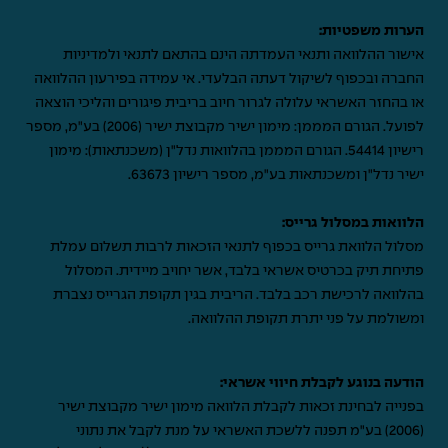
הערות משפטיות:
אישור ההלוואה ותנאי העמדתה הינם בהתאם לתנאי ולמדיניות
החברה ובכפוף לשיקול דעתה הבלעדי. אי עמידה בפירעון ההלוואה
או בהחזר האשראי עלולה לגרור חיוב בריבית פיגורים והליכי הוצאה
לפועל. הגורם המממן: מימון ישיר מקבוצת ישיר (2006) בע"מ, מספר
רישיון 54414. הגורם המממן בהלוואות נדל"ן (משכנתאות): מימון
ישיר נדל"ן ומשכנתאות בע"מ, מספר רישיון 63673.
הלוואות במסלול גרייס:
מסלול הלוואת גרייס בכפוף לתנאי הזכאות לרבות תשלום עמלת
פתיחת תיק בכרטיס אשראי בלבד, אשר יחויב מיידית. המסלול
בהלוואה לרכישת רכב בלבד. הריבית בגין תקופת הגרייס נצברת
ומשולמת על פני יתרת תקופת ההלוואה.
הודעה בנוגע לקבלת חיווי אשראי:
בפנייה לבחינת זכאות לקבלת הלוואה מימון ישיר מקבוצת ישיר
(2006) בע"מ תפנה ללשכת האשראי על מנת לקבל את נתוני