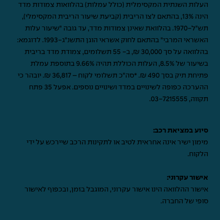
העלות השנתית המקסימלית (כולל עמלות) בהלוואות צמודות מדד
הינה 13%, בהתאם לצו הריבית (קביעת שיעור הריבית המקסימלי),
תש"ל-1970. בהלוואת שאינן צמודות מדד, עד גובה "שיעור עלות
האשראי המרבי" בהתאם לחוק אשראי הוגן התשנ"ג-1993. לדוגמא:
בהלוואה על סך 30,000 ₪, ב- 55 תשלומים, צמודת מדד בריבית
בשיעור של 8.5%, העלות הכוללת תהיה 9.66% בתוספת עמלת
פתיחת תיק בסך 490 ₪. *סה"כ תשלומי לקוח – 36,817 ₪. יובהר כי
ההערכה כפופה לשינויים במדד ושינויים נוספים. אפעל 35 פתח
תקווה,
03-7215555
.
סיוע במציאת רכב:
מימון ישיר אינה אחראית לטיב או לתקינות הרכב שיירכש על ידי
הלקוח.
אישור עקרוני:
אישור ההלוואה הינו אישור עקרוני, המוגבל בזמן, ובכפוף לאישור
סופי של החברה.