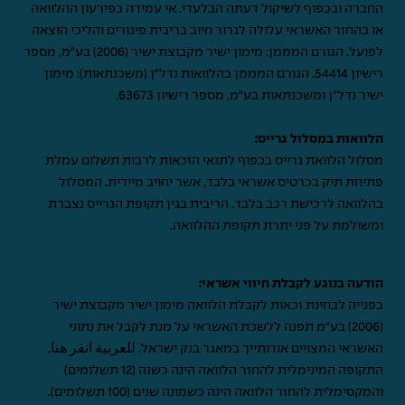
החברה ובכפוף לשיקול דעתה הבלעדי. אי עמידה בפירעון ההלוואה
או בהחזר האשראי עלולה לגרור חיוב בריבית פיגורים והליכי הוצאה
לפועל. הגורם המממן: מימון ישיר מקבוצת ישיר (2006) בע"מ, מספר
רישיון 54414. הגורם המממן בהלוואות נדל"ן (משכנתאות): מימון
ישיר נדל"ן ומשכנתאות בע"מ, מספר רישיון 63673.
הלוואות במסלול גרייס:
מסלול הלוואת גרייס בכפוף לתנאי הזכאות לרבות תשלום עמלת
פתיחת תיק בכרטיס אשראי בלבד, אשר יחויב מיידית. המסלול
בהלוואה לרכישת רכב בלבד. הריבית בגין תקופת הגרייס נצברת
ומשולמת על פני יתרת תקופת ההלוואה.
הודעה בנוגע לקבלת חיווי אשראי:
בפנייה לבחינת זכאות לקבלת הלוואה מימון ישיר מקבוצת ישיר
(2006) בע"מ תפנה ללשכת האשראי על מנת לקבל את נתוני
האשראי המצויים אודותייך במאגר בנק ישראל.
للعربية انقر هنا
.
התקופה המינימלית להחזר הלוואה הינה כשנה (12 תשלומים)
והמקסימלית להחזר הלוואה הינה כשמונה שנים (100 תשלומים).