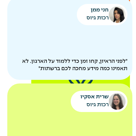
להיות
חני ממן
הורים
רכזת גיוס
"לפני הראיון, קחו זמן כדי ללמוד על הארגון. לא
תאמינו כמה מידע מחכה לכם ברשתות"
קייטנות מסובסדות
שרית אסקיו
אקסטרא חופש להורים
רכזת גיוס
לאחר ותק של שנה
אירוע משפחות שנתי