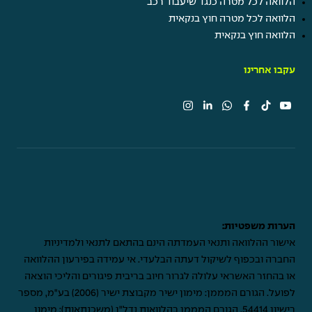
הלוואה לכל מטרה כנגד שיעבוד רכב
הלוואה לכל מטרה חוץ בנקאית
הלוואה חוץ בנקאית
עקבו אחרינו
הערות משפטיות:
אישור ההלוואה ותנאי העמדתה הינם בהתאם לתנאי ולמדיניות
החברה ובכפוף לשיקול דעתה הבלעדי. אי עמידה בפירעון ההלוואה
או בהחזר האשראי עלולה לגרור חיוב בריבית פיגורים והליכי הוצאה
לפועל. הגורם המממן: מימון ישיר מקבוצת ישיר (2006) בע"מ, מספר
רישיון 54414. הגורם המממן בהלוואות נדל"ן (משכנתאות): מימון