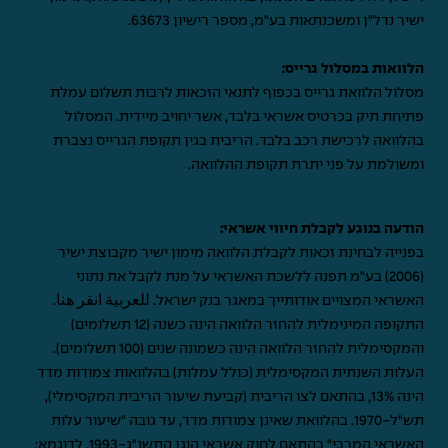
ישיר נדל"ן ומשכנתאות בע"מ, מספר רישיון 63673.
הלוואות במסלול גרייס:
מסלול הלוואת גרייס בכפוף לתנאי הזכאות לרבות תשלום עמלת
פתיחת תיק בכרטיס אשראי בלבד, אשר יחויב מיידית. המסלול
בהלוואה לרכישת רכב בלבד. הריבית בגין תקופת הגרייס נצברת
ומשולמת על פני יתרת תקופת ההלוואה.
הודעה בנוגע לקבלת חיווי אשראי:
בפנייה לבחינת זכאות לקבלת הלוואה מימון ישיר מקבוצת ישיר
(2006) בע"מ תפנה ללשכת האשראי על מנת לקבל את נתוני
האשראי המצויים אודותייך במאגר בנק ישראל.
للعربية انقر هنا
.
התקופה המינימלית להחזר הלוואה הינה כשנה (12 תשלומים)
והמקסימלית להחזר הלוואה הינה כשמונה שנים (100 תשלומים).
העלות השנתית המקסימלית (כולל עמלות) בהלוואות צמודות מדד
הינה 13%, בהתאם לצו הריבית (קביעת שיעור הריבית המקסימלי),
תש"ל-1970. בהלוואת שאינן צמודות מדד, עד גובה "שיעור עלות
האשראי המרבי" בהתאם לחוק אשראי הוגן התשנ"ג-1993. לדוגמא: