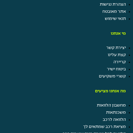
הצהרת נגישות
עוד
אתר מאובטח
בשבילך
תנאי שימוש
מי אנחנו
יצירת קשר
קצת עלינו
קריירה
ביטוח ישיר
קשרי משקיעים
קרו השתלמות
תן ביס
מה אנחנו מציעים
קרן מלגות
נופש חברה
מחשבון הלוואות
ערבי גיבוש ומסיבות
משכנתאות
הטבות בביטוח ישיר
הלוואה לרכב
מציאת רכב שמתאים לך