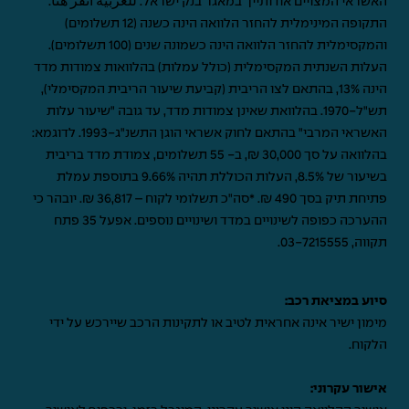
האשראי המצויים אודותייך במאגר בנק ישראל.
للعربية انقر هنا
.
התקופה המינימלית להחזר הלוואה הינה כשנה (12 תשלומים)
והמקסימלית להחזר הלוואה הינה כשמונה שנים (100 תשלומים).
העלות השנתית המקסימלית (כולל עמלות) בהלוואות צמודות מדד
הינה 13%, בהתאם לצו הריבית (קביעת שיעור הריבית המקסימלי),
תש"ל-1970. בהלוואת שאינן צמודות מדד, עד גובה "שיעור עלות
האשראי המרבי" בהתאם לחוק אשראי הוגן התשנ"ג-1993. לדוגמא:
בהלוואה על סך 30,000 ₪, ב- 55 תשלומים, צמודת מדד בריבית
בשיעור של 8.5%, העלות הכוללת תהיה 9.66% בתוספת עמלת
פתיחת תיק בסך 490 ₪. *סה"כ תשלומי לקוח – 36,817 ₪. יובהר כי
ההערכה כפופה לשינויים במדד ושינויים נוספים. אפעל 35 פתח
תקווה,
03-7215555
.
סיוע במציאת רכב:
מימון ישיר אינה אחראית לטיב או לתקינות הרכב שיירכש על ידי
הלקוח.
אישור עקרוני: