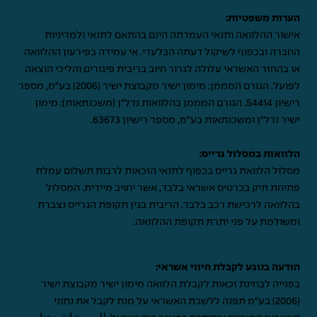
הערות משפטיות:
אישור ההלוואה ותנאי העמדתה הינם בהתאם לתנאי ולמדיניות
החברה ובכפוף לשיקול דעתה הבלעדי. אי עמידה בפירעון ההלוואה
או בהחזר האשראי עלולה לגרור חיוב בריבית פיגורים והליכי הוצאה
לפועל. הגורם המממן: מימון ישיר מקבוצת ישיר (2006) בע"מ, מספר
רישיון 54414. הגורם המממן בהלוואות נדל"ן (משכנתאות): מימון
ישיר נדל"ן ומשכנתאות בע"מ, מספר רישיון 63673.
הלוואות במסלול גרייס:
מסלול הלוואת גרייס בכפוף לתנאי הזכאות לרבות תשלום עמלת
פתיחת תיק בכרטיס אשראי בלבד, אשר יחויב מיידית. המסלול
בהלוואה לרכישת רכב בלבד. הריבית בגין תקופת הגרייס נצברת
ומשולמת על פני יתרת תקופת ההלוואה.
הודעה בנוגע לקבלת חיווי אשראי:
בפנייה לבחינת זכאות לקבלת הלוואה מימון ישיר מקבוצת ישיר
(2006) בע"מ תפנה ללשכת האשראי על מנת לקבל את נתוני