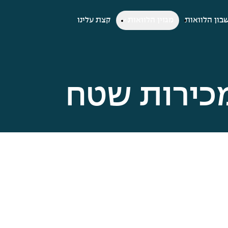
בון הלוואות
מגזין הלוואות
קצת עלינו
כירות שטח