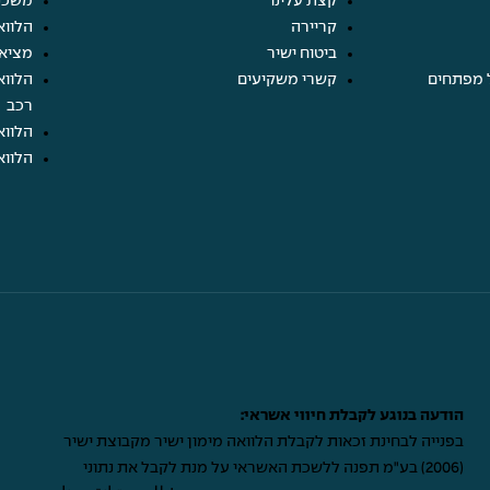
קצת עלינו
משכנ
קריירה
הלווא
ביטוח ישיר
מציא
 מפתחים
קשרי משקיעים
הלווא
רכב
הלווא
הלווא
הודעה בנוגע לקבלת חיווי אשראי:
בפנייה לבחינת זכאות לקבלת הלוואה מימון ישיר מקבוצת ישיר
(2006) בע"מ תפנה ללשכת האשראי על מנת לקבל את נתוני