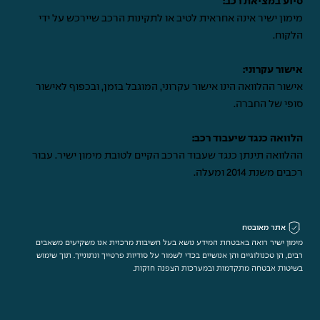
סיוע במציאת רכב:
מימון ישיר אינה אחראית לטיב או לתקינות הרכב שיירכש על ידי
הלקוח.
אישור עקרוני:
אישור ההלוואה הינו אישור עקרוני, המוגבל בזמן, ובכפוף לאישור
סופי של החברה.
הלוואה כנגד שיעבוד רכב:
ההלוואה תינתן כנגד שעבוד הרכב הקיים לטובת מימון ישיר. עבור
רכבים משנת 2014 ומעלה.
אתר מאובטח
מימון ישיר רואה באבטחת המידע נושא בעל חשיבות מרכזית אנו משקיעים משאבים
רבים, הן טכנולוגיים והן אנושיים בכדי לשמור על סודיות פרטייך ונתונייך. תוך שימוש
בשיטות אבטחה מתקדמות ובמערכות הצפנה חזקות.