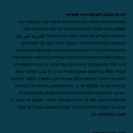
הודעה בנוגע לקבלת חיווי אשראי:
בפנייה לבחינת זכאות לקבלת הלוואה מימון ישיר מקבוצת ישיר
(2006) בע"מ תפנה ללשכת האשראי על מנת לקבל את נתוני
האשראי המצויים אודותייך במאגר בנק ישראל.
للعربية انقر هنا
.
התקופה המינימלית להחזר הלוואה הינה כשנה (12 תשלומים)
והמקסימלית להחזר הלוואה הינה כשמונה שנים (100 תשלומים).
העלות השנתית המקסימלית (כולל עמלות) בהלוואות צמודות מדד
הינה 13%, בהתאם לצו הריבית (קביעת שיעור הריבית המקסימלי),
תש"ל-1970. בהלוואת שאינן צמודות מדד, עד גובה "שיעור עלות
האשראי המרבי" בהתאם לחוק אשראי הוגן התשנ"ג-1993. לדוגמא:
בהלוואה על סך 30,000 ₪, ב- 55 תשלומים, צמודת מדד בריבית
בשיעור של 8.5%, העלות הכוללת תהיה 9.66% בתוספת עמלת
פתיחת תיק בסך 490 ₪. *סה"כ תשלומי לקוח – 36,817 ₪. יובהר כי
ההערכה כפופה לשינויים במדד ושינויים נוספים. אפעל 35 פתח
תקווה,
03-7215555
.