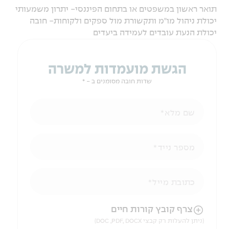
תואר ראשון במשפטים או בתחום הפיננסי- יתרון משמעותי
יכולת ניהול מו"מ ותקשורת מול ספקים ולקוחות- חובה
יכולת הנעת עובדים לעמידה ביעדים
הגשת מועמדות למשרה
שדות חובה מסומנים ב - *
שם מלא
מספר נייד
כתובת מייל
הניווט לאחר העלאת הקובץ באמצעות מקש ה-TAB
צרף קובץ קורות חיים
(ניתן להעלות רק קבצי DOC ,PDF, DOCX)