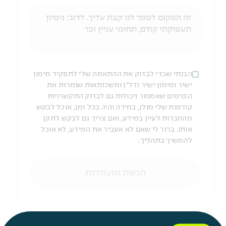
הבנתי שכדי לבדוק את ההתאמה שלי לתפקיד מימון
ישיר ומימון ישיר נדל"ן ומשכנתאות שומרות את
הפרטים שאמסור ויכולות גם לבדוק התקשרויות
קודמות שלי מולן, במידה והיו. בכל זמן, אוכל לבקש
מהחברות לעיין במידע, ואם צריך גם לבקש לתקן
אותו. ברור לי שאם לא אעביר את המידע, לא אוכל
להמשיך בתהליך.
הגשת מועמדות