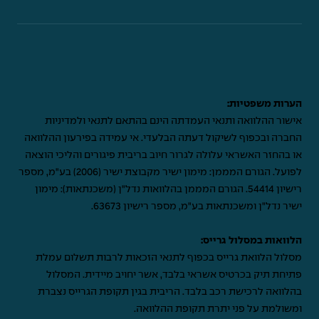
הערות משפטיות:
אישור ההלוואה ותנאי העמדתה הינם בהתאם לתנאי ולמדיניות
החברה ובכפוף לשיקול דעתה הבלעדי. אי עמידה בפירעון ההלוואה
או בהחזר האשראי עלולה לגרור חיוב בריבית פיגורים והליכי הוצאה
לפועל. הגורם המממן: מימון ישיר מקבוצת ישיר (2006) בע"מ, מספר
רישיון 54414. הגורם המממן בהלוואות נדל"ן (משכנתאות): מימון
ישיר נדל"ן ומשכנתאות בע"מ, מספר רישיון 63673.
הלוואות במסלול גרייס:
מסלול הלוואת גרייס בכפוף לתנאי הזכאות לרבות תשלום עמלת
פתיחת תיק בכרטיס אשראי בלבד, אשר יחויב מיידית. המסלול
בהלוואה לרכישת רכב בלבד. הריבית בגין תקופת הגרייס נצברת
ומשולמת על פני יתרת תקופת ההלוואה.