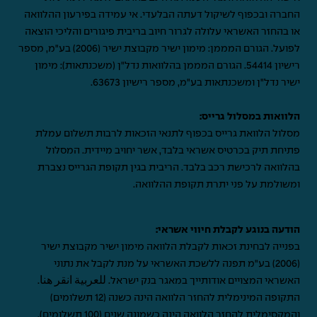
החברה ובכפוף לשיקול דעתה הבלעדי. אי עמידה בפירעון ההלוואה
או בהחזר האשראי עלולה לגרור חיוב בריבית פיגורים והליכי הוצאה
לפועל. הגורם המממן: מימון ישיר מקבוצת ישיר (2006) בע"מ, מספר
רישיון 54414. הגורם המממן בהלוואות נדל"ן (משכנתאות): מימון
ישיר נדל"ן ומשכנתאות בע"מ, מספר רישיון 63673.
הלוואות במסלול גרייס:
מסלול הלוואת גרייס בכפוף לתנאי הזכאות לרבות תשלום עמלת
פתיחת תיק בכרטיס אשראי בלבד, אשר יחויב מיידית. המסלול
בהלוואה לרכישת רכב בלבד. הריבית בגין תקופת הגרייס נצברת
ומשולמת על פני יתרת תקופת ההלוואה.
הודעה בנוגע לקבלת חיווי אשראי:
בפנייה לבחינת זכאות לקבלת הלוואה מימון ישיר מקבוצת ישיר
(2006) בע"מ תפנה ללשכת האשראי על מנת לקבל את נתוני
האשראי המצויים אודותייך במאגר בנק ישראל.
للعربية انقر هنا
.
התקופה המינימלית להחזר הלוואה הינה כשנה (12 תשלומים)
והמקסימלית להחזר הלוואה הינה כשמונה שנים (100 תשלומים).