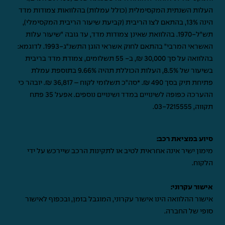
העלות השנתית המקסימלית (כולל עמלות) בהלוואות צמודות מדד
הינה 13%, בהתאם לצו הריבית (קביעת שיעור הריבית המקסימלי),
תש"ל-1970. בהלוואת שאינן צמודות מדד, עד גובה "שיעור עלות
האשראי המרבי" בהתאם לחוק אשראי הוגן התשנ"ג-1993. לדוגמא:
בהלוואה על סך 30,000 ₪, ב- 55 תשלומים, צמודת מדד בריבית
בשיעור של 8.5%, העלות הכוללת תהיה 9.66% בתוספת עמלת
פתיחת תיק בסך 490 ₪. *סה"כ תשלומי לקוח – 36,817 ₪. יובהר כי
ההערכה כפופה לשינויים במדד ושינויים נוספים. אפעל 35 פתח
תקווה,
03-7215555
.
סיוע במציאת רכב:
מימון ישיר אינה אחראית לטיב או לתקינות הרכב שיירכש על ידי
הלקוח.
אישור עקרוני:
אישור ההלוואה הינו אישור עקרוני, המוגבל בזמן, ובכפוף לאישור
סופי של החברה.