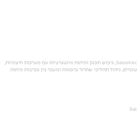
תכנון והובלת פתרונות מורכבים בהתאם לpractice Best של Salesforce, גיבוש תכנון ופיתוח אינטגרציות עם מערכות חיצוניות,
ניים, ניהול תהליכי שחרור גרסאות ומעבר בין סביבות פיתוח.