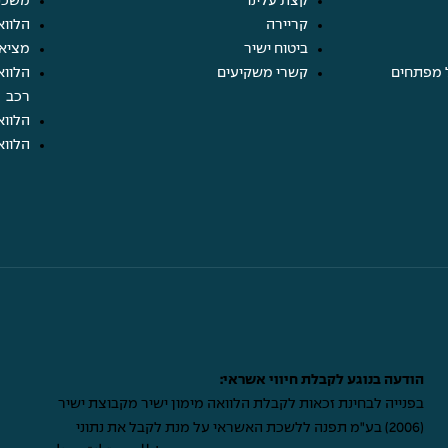
קצת עלינו
משכנ
קריירה
הלווא
ביטוח ישיר
מציא
 מפתחים
קשרי משקיעים
הלווא
רכב
הלווא
הלווא
הודעה בנוגע לקבלת חיווי אשראי:
בפנייה לבחינת זכאות לקבלת הלוואה מימון ישיר מקבוצת ישיר
(2006) בע"מ תפנה ללשכת האשראי על מנת לקבל את נתוני