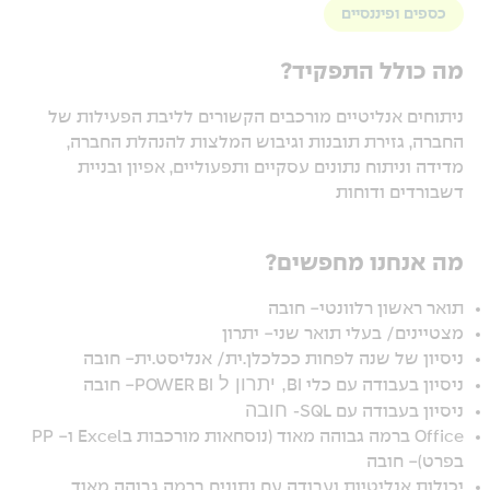
כספים ופיננסיים
מה כולל התפקיד?
ניתוחים אנליטיים מורכבים הקשורים לליבת הפעילות של
החברה, גזירת תובנות וגיבוש המלצות להנהלת החברה,
מדידה וניתוח נתונים עסקיים ותפעוליים, אפיון ובניית
דשבורדים ודוחות
מה אנחנו מחפשים?
תואר ראשון רלוונטי- חובה
מצטיינים/ בעלי תואר שני- יתרון
ניסיון של שנה לפחות ככלכלן.ית/ אנליסט.ית- חובה
, יתרון ל
ניסיון בעבודה עם כלי BI
POWER BI
- חובה
- חובה
ניסיון בעבודה עם SQL
Office
ברמה גבוהה מאוד (נוסחאות מורכבות ב
Excel
ו-
PP
בפרט)- חובה
יכולות אנליטיות ועבודה עם נתונים ברמה גבוהה מאוד