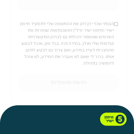
הבנתי שכדי לבדוק את ההתאמה שלי לתפקיד מימון
ישיר ומימון ישיר נדל"ן ומשכנתאות שומרות את
הפרטים שאמסור ויכולות גם לבדוק התקשרויות
קודמות שלי מולן, במידה והיו. בכל זמן, אוכל לבקש
מהחברות לעיין במידע, ואם צריך גם לבקש לתקן
אותו. ברור לי שאם לא אעביר את המידע, לא אוכל
להמשיך בתהליך.
הגשת מועמדות