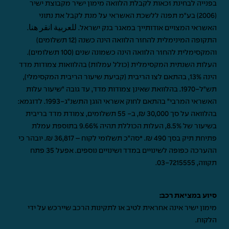
בפנייה לבחינת זכאות לקבלת הלוואה מימון ישיר מקבוצת ישיר
(2006) בע"מ תפנה ללשכת האשראי על מנת לקבל את נתוני
האשראי המצויים אודותייך במאגר בנק ישראל.
للعربية انقر هنا
.
התקופה המינימלית להחזר הלוואה הינה כשנה (12 תשלומים)
והמקסימלית להחזר הלוואה הינה כשמונה שנים (100 תשלומים).
העלות השנתית המקסימלית (כולל עמלות) בהלוואות צמודות מדד
הינה 13%, בהתאם לצו הריבית (קביעת שיעור הריבית המקסימלי),
תש"ל-1970. בהלוואת שאינן צמודות מדד, עד גובה "שיעור עלות
האשראי המרבי" בהתאם לחוק אשראי הוגן התשנ"ג-1993. לדוגמא:
בהלוואה על סך 30,000 ₪, ב- 55 תשלומים, צמודת מדד בריבית
בשיעור של 8.5%, העלות הכוללת תהיה 9.66% בתוספת עמלת
פתיחת תיק בסך 490 ₪. *סה"כ תשלומי לקוח – 36,817 ₪. יובהר כי
ההערכה כפופה לשינויים במדד ושינויים נוספים. אפעל 35 פתח
תקווה,
03-7215555
.
סיוע במציאת רכב:
מימון ישיר אינה אחראית לטיב או לתקינות הרכב שיירכש על ידי
הלקוח.