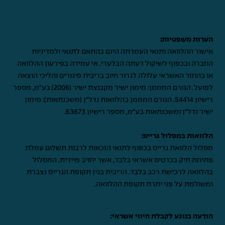
הערות משפטיות:
אישור ההלוואה ותנאי העמדתה הינם בהתאם לתנאי ולמדיניות
החברה ובכפוף לשיקול דעתה הבלעדי. אי עמידה בפירעון ההלוואה
או בהחזר האשראי עלולה לגרור חיוב בריבית פיגורים והליכי הוצאה
לפועל. הגורם המממן: מימון ישיר מקבוצת ישיר (2006) בע"מ, מספר
רישיון 54414. הגורם המממן בהלוואות נדל"ן (משכנתאות): מימון
ישיר נדל"ן ומשכנתאות בע"מ, מספר רישיון 63673.
הלוואות במסלול גרייס:
מסלול הלוואת גרייס בכפוף לתנאי הזכאות לרבות תשלום עמלת
פתיחת תיק בכרטיס אשראי בלבד, אשר יחויב מיידית. המסלול
בהלוואה לרכישת רכב בלבד. הריבית בגין תקופת הגרייס נצברת
ומשולמת על פני יתרת תקופת ההלוואה.
הודעה בנוגע לקבלת חיווי אשראי: