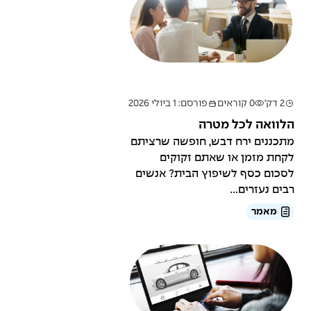
עיצוב וחיזוק זהות המותג,
העמקת הנוכחות הדיגיטלית,
חיזוק הקשר עם הלקוחות
ותמיכה במהלכי הצמיחה
והפעילות העסקית של
החברה.
2 דק'
0 קוראים
פורסם: 1 ביולי 2026
הלוואה לכל מטרה
מתכננים ירח דבש, חופשה שרציתם
לקחת מזמן או שאתם זקוקים
לסכום כסף לשיפוץ הבית? אנשים
רבים נעזרים...
מאמר