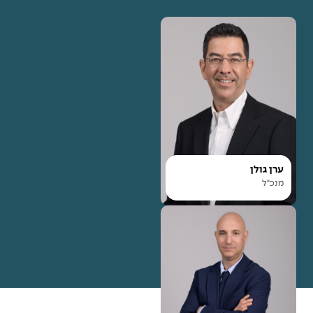
ערן גולן
מנכ"ל
ערן גולן
מנכ"ל
ערן גולן הצטרף לצוות
הניהולי הבכיר במימון ישיר
בשנת 2017, בתור סמנכ"ל
פיתוח עסקי ואשראי, לאחר
מכן מונה למשנה למנכ"ל
קרא עוד