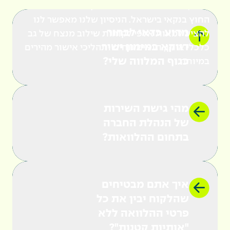
שנים, אנו גאים להוביל את שוק האשראי הצרכני
החוץ בנקאי בישראל. הניסיון שלנו מאפשר לנו
מדוע כדאי לבחור
להציע למאות אלפי לקוחות שילוב מנצח של גב
דווקא במימון ישיר
כלכלי איתן, תנאים נוחים ותהליכי אישור מהירים
כגוף המלווה שלי?
במיוחד
.
התפיסה שלנו פשוטה: הלקוח תמיד במקום
הראשון. אנחנו לא מתפשרים על איכות השירות
מהי גישת השירות
ומעניקים לכם ייעוץ והקשבה מלאה כדי להתאים
של הנהלת החברה
את מסלול ההלוואה המדויק עבורכם, עם פריסה
בתחום ההלוואות?
רחבה והרבה שקט נפשי
.
איך אתם מבטיחים
1.
שקיפות מלאה היא ערך עליון עבורנו. המטרה
שהלקוח יבין את כל
שלנו היא לייצר מערכת יחסים של אמון, ולכן אנו
פרטי ההלוואה ללא
מקפידים לספק מידע ברור, מפורט ונגיש על כל
"אותיות קטנות"?
תנאי ההלוואה והעלויות כבר מהרגע הראשון.