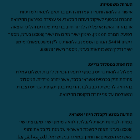
הערות משפטיות:
אישור ההלוואה ותנאי העמדתה הינם בהתאם לתנאי ולמדיניות
החברה ובכפוף לשיקול דעתה הבלעדי. אי עמידה בפירעון ההלוואה
או בהחזר האשראי עלולה לגרור חיוב בריבית פיגורים והליכי הוצאה
לפועל. הגורם המממן: מימון ישיר מקבוצת ישיר (2006) בע"מ, מספר
רישיון 54414. הגורם המממן בהלוואות נדל"ן (משכנתאות): מימון
ישיר נדל"ן ומשכנתאות בע"מ, מספר רישיון 63673.
הלוואות במסלול גרייס:
מסלול הלוואת גרייס בכפוף לתנאי הזכאות לרבות תשלום עמלת
פתיחת תיק בכרטיס אשראי בלבד, אשר יחויב מיידית. המסלול
בהלוואה לרכישת רכב בלבד. הריבית בגין תקופת הגרייס נצברת
ומשולמת על פני יתרת תקופת ההלוואה.
הודעה בנוגע לקבלת חיווי אשראי:
בפנייה לבחינת זכאות לקבלת הלוואה מימון ישיר מקבוצת ישיר
(2006) בע"מ תפנה ללשכת האשראי על מנת לקבל את נתוני
האשראי המצויים אודותייך במאגר בנק ישראל.
للعربية انقر هنا
.