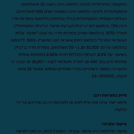
התקופה המינימלית להחזר הלוואה הינה כשנה (12 תשלומים)
והמקסימלית להחזר הלוואה הינה כשמונה שנים (100 תשלומים).
העלות השנתית המקסימלית (כולל עמלות) בהלוואות צמודות מדד
הינה 13%, בהתאם לצו הריבית (קביעת שיעור הריבית המקסימלי),
תש"ל-1970. בהלוואת שאינן צמודות מדד, עד גובה "שיעור עלות
האשראי המרבי" בהתאם לחוק אשראי הוגן התשנ"ג-1993. לדוגמא:
בהלוואה על סך 30,000 ₪, ב- 55 תשלומים, צמודת מדד בריבית
בשיעור של 8.5%, העלות הכוללת תהיה 9.66% בתוספת עמלת
פתיחת תיק בסך 490 ₪. *סה"כ תשלומי לקוח – 36,817 ₪. יובהר כי
ההערכה כפופה לשינויים במדד ושינויים נוספים. אפעל 35 פתח
תקווה,
03-7215555
.
סיוע במציאת רכב:
מימון ישיר אינה אחראית לטיב או לתקינות הרכב שיירכש על ידי
הלקוח.
אישור עקרוני:
אישור ההלוואה הינו אישור עקרוני, המוגבל בזמן, ובכפוף לאישור