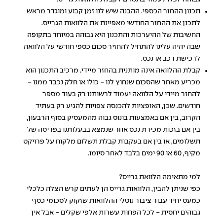
תכנון ההחזר הכספי. ההבנה שיש לנו זמן קבוע ומוגדר מראש
לתכנן את ההחזר החודשי מאפיינת את הלוואות הגרייס.
החשיבות של ההיערכות והתכנון היא גבוהה במיוחד בתקופה
שבה יהיה עלינו להתחיל להחזיר סכום כספי חודשי על
הלוואה
לרכישת רכב
או נכס.
קבלת ההלוואה אינה מותנית בהחזר מיידי. מרכיב התכנון הוא
מכריע מאחר שהסכום שנחוץ לנו - כולו או חלק נכבד ממנו -
להחזר מיידי על הלוואה יעמוד לרשותנו רק בעוד מספר
חודשים. שכן, האופציות להכנסה צפויות להגיע רק בעתיד
הקרוב, בין אם באמצעות בונוס גבוה מהמעסיק בסוף הרבעון,
בין אם בזכות מכירת נכס אחר שנמצא בבעלותנו בפריסה של
תשלומים, או בין אם בעקבות קבלת תשלום מלקוח על פרויקט
מקיף, 60 או 90 ימים בלבד לאחר סיומו.
למי מתאימה הלוואת גרייס?
כפי שניתן להבין, הלוואות גרייס הן לעתים קרש הצלה כלכלי
כמעט יחיד עבור ציבור נוטלי ההלוואות שזקוק לסכומי כסף
גבוהים יחסית - לכל הפחות עשרות אלפי שקלים - אבל אין