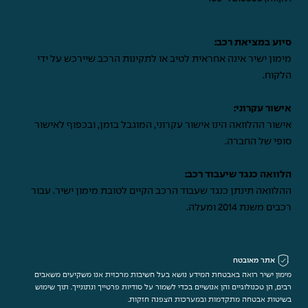
סיוע במציאת רכב:
מימון ישיר אינה אחראית לטיב או לתקינות הרכב שיירכש על ידי
הלקוח.
אישור עקרוני:
אישור ההלוואה הינו אישור עקרוני, המוגבל בזמן, ובכפוף לאישור
סופי של החברה.
הלוואה כנגד שיעבוד רכב:
ההלוואה תינתן כנגד שעבוד הרכב הקיים לטובת מימון ישיר. עבור
רכבים משנת 2014 ומעלה.
אתר מאובטח
מימון ישיר רואה באבטחת המידע נושא בעל חשיבות מרכזית אנו משקיעים משאבים
רבים, הן טכנולוגיים והן אנושיים בכדי לשמור על סודיות פרטייך ונתונייך. תוך שימוש
בשיטות אבטחה מתקדמות ובמערכות הצפנה חזקות.