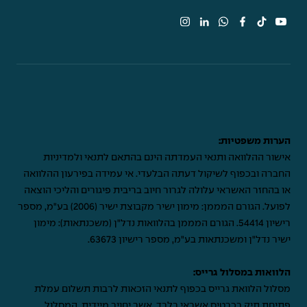
הערות משפטיות:
אישור ההלוואה ותנאי העמדתה הינם בהתאם לתנאי ולמדיניות
החברה ובכפוף לשיקול דעתה הבלעדי. אי עמידה בפירעון ההלוואה
או בהחזר האשראי עלולה לגרור חיוב בריבית פיגורים והליכי הוצאה
לפועל. הגורם המממן: מימון ישיר מקבוצת ישיר (2006) בע"מ, מספר
רישיון 54414. הגורם המממן בהלוואות נדל"ן (משכנתאות): מימון
ישיר נדל"ן ומשכנתאות בע"מ, מספר רישיון 63673.
הלוואות במסלול גרייס:
מסלול הלוואת גרייס בכפוף לתנאי הזכאות לרבות תשלום עמלת
פתיחת תיק בכרטיס אשראי בלבד, אשר יחויב מיידית. המסלול