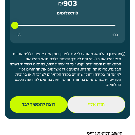
903
₪
18
תשלומים
18 תשלומים נמוך ביותר
100 תשלומים גבוה ביותר
18
100
מחשבון ההלוואה מהווה כלי עזר לצורך מתן אינדיקציה כללית אודות
תנאי הלוואה כלשהי והם לצורך הדגמה בלבד. תנאי ההלוואה
הספציפיים והמחייבים יקבעו על ידי מימון ישיר, בהתאם לשיקול דעתה
הבלעדי, מדיניותה ונהליה. נתונים אלו משקפים את ההחזרים נכון
למועד זה, במידה ויחולו שינויים במדד המחירים לצרכן ו/ או בריבית
הפריים ייתכנו שינויים בהחזר החודשי וזאת בהתאם להוראות הסכם
ההלוואה.
חזרו אליי
רוצה להמשיך לבד
חישוב הלוואת גרייס