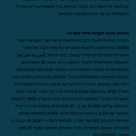
בהלוואה לרכישת רכב בלבד. הריבית בגין תקופת הגרייס נצברת
ומשולמת על פני יתרת תקופת ההלוואה.
הודעה בנוגע לקבלת חיווי אשראי:
בפנייה לבחינת זכאות לקבלת הלוואה מימון ישיר מקבוצת ישיר
(2006) בע"מ תפנה ללשכת האשראי על מנת לקבל את נתוני
האשראי המצויים אודותייך במאגר בנק ישראל.
للعربية انقر هنا
.
התקופה המינימלית להחזר הלוואה הינה כשנה (12 תשלומים)
והמקסימלית להחזר הלוואה הינה כשמונה שנים (100 תשלומים).
העלות השנתית המקסימלית (כולל עמלות) בהלוואות צמודות מדד
הינה 13%, בהתאם לצו הריבית (קביעת שיעור הריבית המקסימלי),
תש"ל-1970. בהלוואת שאינן צמודות מדד, עד גובה "שיעור עלות
האשראי המרבי" בהתאם לחוק אשראי הוגן התשנ"ג-1993. לדוגמא:
בהלוואה על סך 30,000 ₪, ב- 55 תשלומים, צמודת מדד בריבית
בשיעור של 8.5%, העלות הכוללת תהיה 9.66% בתוספת עמלת
פתיחת תיק בסך 490 ₪. *סה"כ תשלומי לקוח – 36,817 ₪. יובהר כי
ההערכה כפופה לשינויים במדד ושינויים נוספים. אפעל 35 פתח
תקווה,
03-7215555
.