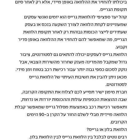
ביכולתו להחזיר את ההלוואה באופן מיידי, אלא רק לאחר סיום
תקופת הגרייס.
קהל יעד ספציפי להלוואות גרייס הוא יזמים ואנשי עסקים
שמעוניינים לקחת הלוואה לצורך השקעה בנכס או בעסק
שעתידים לייצר הכנסות גבוהות רק לאחר תקופת הלוואת
הגרייס, מה שמאפשר להם להחזיר את ההלוואה באופן סדיר
וקבוע.
הלוואת גרייס לעסקים יכולה להתאים גם לסטודנטים, ציבור
גדול שמקבל מהמדינה מענק שחרור מהשירות הצבאי, אבל
נזקק לסכום כספי גבוה יותר עבור רכישת רכב בטווח זמן מידי.
מכאן ניתן להבין את חשיבות העיתוי של הלוואת גרייס
לסטודנטים.
חברת מימון ישיר תסייע לכם לצלוח את התקופה הקרובה,
שבה ההוצאות הכספיות עולות וההכנסות יורדות או נדחות,
ותאפשר רכישת רכב באמצעות מסלול גרייס שמאפשר קבלת
הלוואה מיידית
מבלי לשלם החזר על הקרן ב-90 הימים
הקרובים.
הלוואת בלון או גרייס?
רבים נוטים לבלבל בין הלוואת גרייס לבין
הלוואת בלון
.