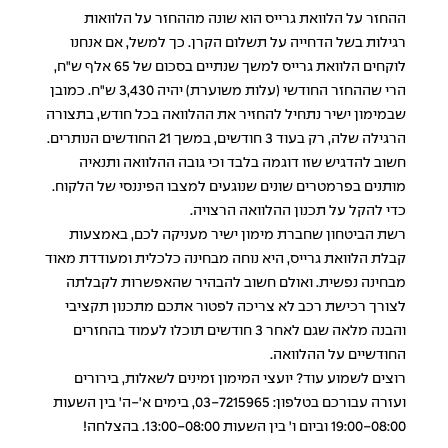
ההחזר על הלוואת גרייס הוא שונה מההחזר על הלוואות
רגילות בשל הדחייה על תשלום הקרן. כך למשל, אם אנחנו
לוקחים הלוואת גרייס למשך שנתיים בסכום של 65 אלף ש"ח,
הרי שההחזר החודשי (עלות משוערת) יהיה 3,430 ש"ח. כמובן
שבמימון ישיר נתחיל להחזיר את ההלוואה בכל חודש, בתצורה
הרגילה שלה, רק בעוד 3 חודשים, במשך 21 החודשים הנותרים.
חשוב להדגיש שזו דוגמה בלבד וכי גובה ההלוואה ותנאיה
מותנים בפרמטרים שונים שנוגעים למצבו הפיננסי של הלקוח.
כדי להקל על תכנון ההלוואה הרצויה.
רשת הביטחון שחברת מימון ישיר מעניקה לכם, באמצעות
קבלת הלוואת גרייס, היא נוחה מבחינה כלכלית ומעודדת מאוד
מבחינה נפשית. ואולם חשוב להבהיר שהאפשרות לקבלתה
לצורך רכישת רכב לא צריכה לפטור אתכם מתכנון תקציבי
והבנה מלאה שגם לאחר 3 חודשים תוכלו לעמוד בהחזרים
החודשיים על ההלוואה.
רוצים לשמוע עוד? יועצי המימון זמינים לשאלות, בירורים
ועזרה עבורכם בטלפון: 03-7215965, בימים א'-ה' בין השעות
19:00-08:00 וביום ו' בין השעות 13:00-08:00. בהצלחה!