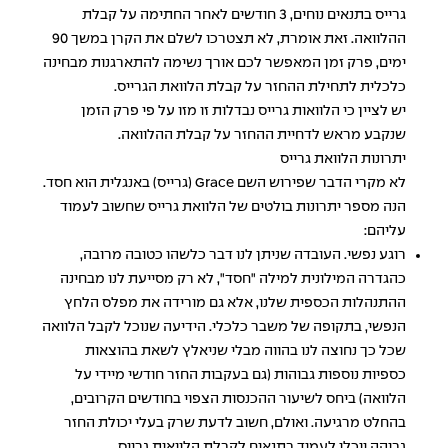
גרייס בתנאים נוחים, 3 חודשים לאחר החתימה על קבלת
ההלוואה. זאת אומרת, לא תצטרכו לשלם את הקרן במשך 90
ימים, פרק זמן המאפשר לכם אורך נשימה להתארגנות מבחינה
כלכלית לתחילת ההחזר על קבלת הלוואת הגרייס.
יש לציין כי הלוואות גרייס נבדלות זו מזו על פי פרק הזמן
שנקבע מראש לדחיית ההחזר על קבלת ההלוואה.
יתרונות הלוואת גרייס
לא מקרי הדבר שפירוש השם Grace (גרייס) באנגלית הוא חסד.
הנה מספר יתרונות בולטים של הלוואת גרייס שחשוב לעמוד
עליהם:
רוגע נפשי. העובדה שניתן לנו דבר כלשהו כטובה מרובה,
כהגדרה המילונית למילה "חסד", לא רק מסייעת לנו מבחינה
ההתנהלות הכספית שלנו, אלא גם מורידה את מפלס הלחץ
הנפשי, בתקופה של משבר כלכלי. הידיעה שנוכל לקבל הלוואה
שכל כך נחוצה לנו בהווה מבלי שניאלץ לשאת בהוצאות
כספיות נוספות גבוהות (גם בעקבות החזר חודשי מיידי על
הלוואה) ביחס לשיעור ההכנסות הצפוי בחודשים הקרובים,
בהחלט מרגיעה. ואולם, חשוב לדעת שרק בעלי יכולת החזר
גבוהה יוכלו לעמוד בתנאים לקבלת הלוואות גרייס.