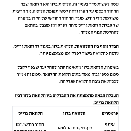
ננסה לעשות סדר בעניין זה. הלוואת בלון היא הלוואה שבה
ההחזר הכספי על הקרן נדחה לסוף תקופת הלוואה, אך הריבית
משולמת מדי חודש. מנגד, ההחזר החודשי של הקרן במקרה
של קבלת הלוואת גרייס נדחה לפרק זמן מוגבל, בהתאם
להחלטת הגוף המלווה.
הבדל נוסף בין ההלוואות
: הלוואת בלון, בניגוד להלוואת גרייס,
ניתנת כהלוואת גישור לפרק זמן מצומצם יותר.
בעיקרון, הלוואת בלון מתאימה יותר לקהל יעד שצפוי לקבל
סכום כספי גבוה מאוד בתום תקופת ההלוואה. סכום זה אמור
לכסות את גובה ההלוואה שנלקחה.
הטבלה הבאה מתמצתת את ההבדלים בין הלוואת בלון לבין
הלוואת גרייס:
פרמטרים
הלוואת בלון
הלוואת גרייס
עיתוי
החזר חודשי, זמן
סוף תקופת ההלוואה