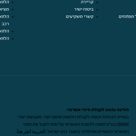
קריירה
הלווא
ביטוח ישיר
מציא
 מפתחים
קשרי משקיעים
הלווא
רכב
הלווא
הלווא
הודעה בנוגע לקבלת חיווי אשראי:
בפנייה לבחינת זכאות לקבלת הלוואה מימון ישיר מקבוצת ישיר
(2006) בע"מ תפנה ללשכת האשראי על מנת לקבל את נתוני
האשראי המצויים אודותייך במאגר בנק ישראל.
للعربية انقر هنا
.