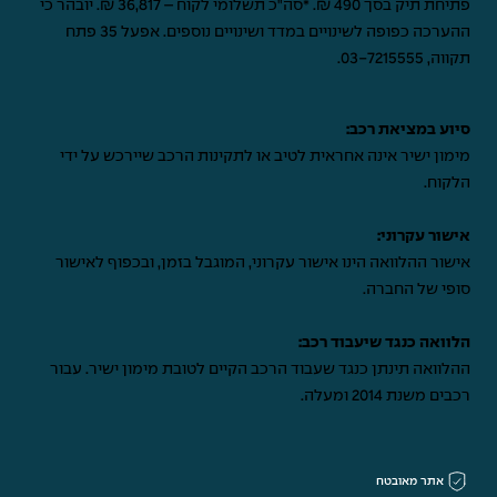
פתיחת תיק בסך 490 ₪. *סה"כ תשלומי לקוח – 36,817 ₪. יובהר כי
ההערכה כפופה לשינויים במדד ושינויים נוספים. אפעל 35 פתח
תקווה,
03-7215555
.
סיוע במציאת רכב:
מימון ישיר אינה אחראית לטיב או לתקינות הרכב שיירכש על ידי
הלקוח.
אישור עקרוני:
אישור ההלוואה הינו אישור עקרוני, המוגבל בזמן, ובכפוף לאישור
סופי של החברה.
הלוואה כנגד שיעבוד רכב:
ההלוואה תינתן כנגד שעבוד הרכב הקיים לטובת מימון ישיר. עבור
רכבים משנת 2014 ומעלה.
אתר מאובטח