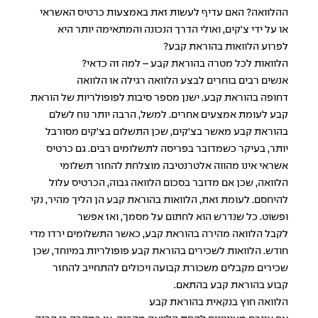
ההלוואה? האם עדיף לעשות זאת באמצעות כרטיס האשראי
או על ידי צ'קים, ואולי הדרך הנכונה והמתאימה יותר היא
לפרוע הלוואות בהוראת קבע?
הלוואות לכל מטרה בהוראת קבע – למה זה כדאי?
אנשים רבים בוחרים לבצע הלוואה רגילה או
הלוואה
דחופה
בהוראת קבע. ישנן מספר סיבות לפופולריות של הוראת
קבע לעומת אמצעים אחרים. למשל, הרבה יותר נוח לשלם
בהוראת קבע מאשר בצ'קים, שכן התשלום בצ'קים מסורבל
יותר, בעיקר כשמדובר בפריסה לתשלומים רבים. גם כרטיס
אשראי אינו מהווה אלטרנטיבה מוצלחת להחזר תשלומי
הלוואה, שכן אם מדובר בסכום הלוואה גבוה, הכרטיס עלול
להיחסם. לעומת זאת, הלוואות בהוראת קבע הן הליך מהיר, נקי
ופשוט. כל שנדרש הוא לחתום על מסמך, ואז אפשר
לקבל
הלוואה מהירה
בהוראת קבע, כאשר התשלומים ירדו מדי
חודש.
הלוואות לשכירים
בהוראת קבע פופולריות במיוחד, שכן
שכירים מקבלים משכורת קבועה ויכולים להתחייב להחזר
קבוע בהוראת קבע בהתאם.
הלוואה חוץ בנקאית בהוראת קבע