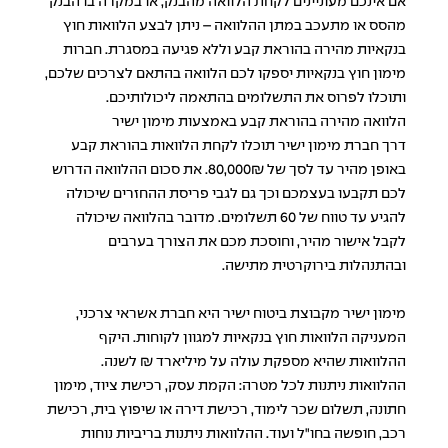
אם אינכם מעוניינים לקחת הלוואה מהבנק, או במקרה בו הבנק
מהסס או מתעכב במתן ההלוואה – ניתן לבצע הלוואות חוץ
בנקאיות מהירה בהוראת קבע וללא פגיעה במסגרת. חברות
מימון חוץ בנקאיות יספקו לכם הלוואה בהתאם לצרכים שלכם,
ותוכלו לפרוס את התשלומים בהתאמה ליכולותיכם.
הלוואה מהירה בהוראת קבע באמצעות מימון ישיר
דרך חברת מימון ישיר תוכלו לקחת הלוואות בהוראת קבע
באופן מהיר עד לסך של 80,000₪. את סכום ההלוואה הדרוש
לכם תקבעו בעצמכם וכך גם לגבי פריסת ההחזרים שיכולה
להגיע עד טווח של 60 תשלומים. מדובר בהלוואה שיכולה
לקבל אישור מהיר, וחוסכת מכם את הצורך בערבים
ובהתנהלות בירוקרטית מתישה.
מימון ישיר מקבוצת ביטוח ישיר היא חברת אשראי צרכני,
המעניקה הלוואות חוץ בנקאיות למגוון לקוחות. היקף
ההלוואות שהיא מספקת עולה על מיליארד ₪ לשנה.
ההלוואות ניתנות לכל מטרה: הקמת עסק, רכישת ציוד, מימון
חתונה, תשלום שכר לימוד, רכישת דירה או שיפוץ בית, רכישת
רכב, חופשה בחו"ל ועוד. ההלוואות ניתנות בריביות נוחות