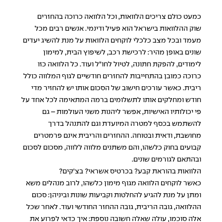
כמעט כולם צריכים הלוואות, וכל הלוואה כרוכה בהחזרים
שוק ההלוואות בישראל הוא פעיל ודינמי. אנשים רבים מכל
מעמד ובכל מצב כלכלי לוקחים
הלוואות
על מנת להשיג יעדים
שונים באופן מהיר: לרכישת רכב, לשיפוץ הבית, למימון
לימודים, להפקת חתונה, לטיול לחו"ל ועוד. כל הלוואה כזו
כרוכה כמובן בהתחייבות להחזרים חודשיים לגוף המלווה כולל
ריבית. כאשר עורכים חישוב של הסכום אותו יש להחזיר מדי
חודש ומחלקים אותו לתשלומים ברמה המתאימה לכל אחד על
פי יכולותיו האישיות, אפשר ליהנות משני העולמות – גם
להשתמש בכסף למטרה המיועדת וגם להתנהל בדרך
מחושבת, ודאית ובטוחה. ההחזרים והריבית אינם פרמטרים
קבועים בחוק כלשהו, והם משתנים מלווה ללווה, מסכום לסכום
ובהתאם לגורמים שונים.
הלוואות בהוראת קבע? בכרטיס אשראי? בצ'קים?
כאשר לוקחים הלוואה מגוף מימון כלשהו, לרוב מנהלים משא
ומתן על מנת להגיע להחלטות וקביעות שונות וביניהן: סכום
ההלוואה, גובה הריבית, גובה ההחזר החודשי ועוד. לאחר שכל
אלה סוכמו, עולה שאלה חשובה נוספת: איך כדאי לפרוע את