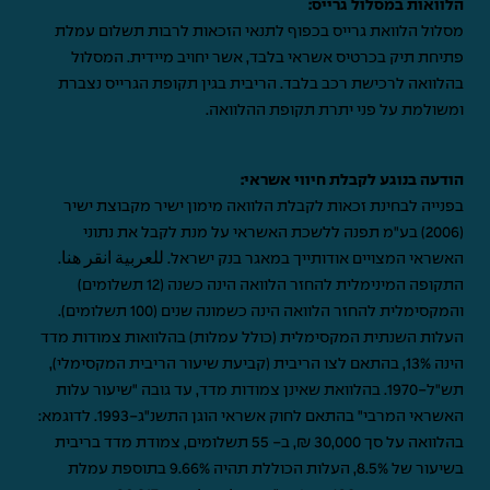
הלוואות במסלול גרייס:
מסלול הלוואת גרייס בכפוף לתנאי הזכאות לרבות תשלום עמלת
פתיחת תיק בכרטיס אשראי בלבד, אשר יחויב מיידית. המסלול
בהלוואה לרכישת רכב בלבד. הריבית בגין תקופת הגרייס נצברת
ומשולמת על פני יתרת תקופת ההלוואה.
הודעה בנוגע לקבלת חיווי אשראי:
בפנייה לבחינת זכאות לקבלת הלוואה מימון ישיר מקבוצת ישיר
(2006) בע"מ תפנה ללשכת האשראי על מנת לקבל את נתוני
האשראי המצויים אודותייך במאגר בנק ישראל.
للعربية انقر هنا
.
התקופה המינימלית להחזר הלוואה הינה כשנה (12 תשלומים)
והמקסימלית להחזר הלוואה הינה כשמונה שנים (100 תשלומים).
העלות השנתית המקסימלית (כולל עמלות) בהלוואות צמודות מדד
הינה 13%, בהתאם לצו הריבית (קביעת שיעור הריבית המקסימלי),
תש"ל-1970. בהלוואת שאינן צמודות מדד, עד גובה "שיעור עלות
האשראי המרבי" בהתאם לחוק אשראי הוגן התשנ"ג-1993. לדוגמא:
בהלוואה על סך 30,000 ₪, ב- 55 תשלומים, צמודת מדד בריבית
בשיעור של 8.5%, העלות הכוללת תהיה 9.66% בתוספת עמלת