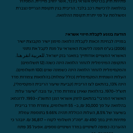
פתיחת תיק בכרטיס אשראי בלבד, אשר יחויב מיידית. המסלול
בהלוואה לרכישת רכב בלבד. הריבית בגין תקופת הגרייס נצברת
ומשולמת על פני יתרת תקופת ההלוואה.
הודעה בנוגע לקבלת חיווי אשראי:
בפנייה לבחינת זכאות לקבלת הלוואה מימון ישיר מקבוצת ישיר
(2006) בע"מ תפנה ללשכת האשראי על מנת לקבל את נתוני
האשראי המצויים אודותייך במאגר בנק ישראל.
للعربية انقر هنا
.
התקופה המינימלית להחזר הלוואה הינה כשנה (12 תשלומים)
והמקסימלית להחזר הלוואה הינה כשמונה שנים (100 תשלומים).
העלות השנתית המקסימלית (כולל עמלות) בהלוואות צמודות מדד
הינה 13%, בהתאם לצו הריבית (קביעת שיעור הריבית המקסימלי),
תש"ל-1970. בהלוואת שאינן צמודות מדד, עד גובה "שיעור עלות
האשראי המרבי" בהתאם לחוק אשראי הוגן התשנ"ג-1993. לדוגמא:
בהלוואה על סך 30,000 ₪, ב- 55 תשלומים, צמודת מדד בריבית
בשיעור של 8.5%, העלות הכוללת תהיה 9.66% בתוספת עמלת
פתיחת תיק בסך 490 ₪. *סה"כ תשלומי לקוח – 36,817 ₪. יובהר כי
ההערכה כפופה לשינויים במדד ושינויים נוספים. אפעל 35 פתח