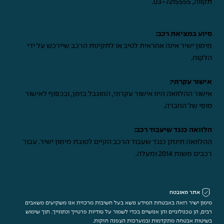
תקווה,
03-7215555
.
סיוע במציאת רכב:
מימון ישיר אינה אחראית לטיב או לתקינות הרכב שיירכש על ידי
הלקוח.
אישור עקרוני:
אישור ההלוואה הינו אישור עקרוני, המוגבל בזמן, ובכפוף לאישור
סופי של החברה.
הלוואה כנגד שיעבוד רכב:
ההלוואה תינתן כנגד שעבוד הרכב הקיים לטובת מימון ישיר. עבור
רכבים משנת 2014 ומעלה.
אתר מאובטח
מימון ישיר רואה באבטחת המידע נושא בעל חשיבות מרכזית אנו משקיעים משאבים
רבים, הן טכנולוגיים והן אנושיים בכדי לשמור על סודיות פרטייך ונתונייך. תוך שימוש
בשיטות אבטחה מתקדמות ובמערכות הצפנה חזקות.