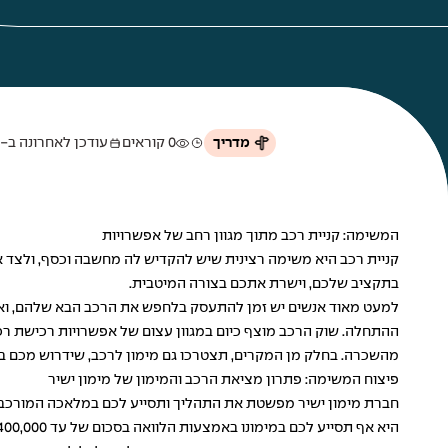
מדריך
0 קוראים
עודכן לאחרונה ב-24 באפריל 2025
המשימה: קניית רכב מתוך מגוון רחב של אפשרויות
קניית רכב היא משימה רצינית שיש להקדיש לה מחשבה וכסף, ולצד א
בתקציב שלכם, וישרת אתכם בצורה המיטבית.
למעט מאוד אנשים יש זמן להתעסק בלחפש את הרכב הבא שלהם, ואם
ההתחלה. שוק הרכב מוצף כיום במגוון עצום של אפשרויות רכישת רכב:
מהשכרה. בחלק מן המקרים, תצטרכו גם
מימון לרכב
, שידרוש מכם ב
פיצוח המשימה: פתרון מציאת הרכב והמימון של מימון ישיר
חברת מימון ישיר מפשטת את התהליך ותסייע לכם במלאכה המורכבת
היא אף תסייע לכם במימונו באמצעות הלוואה בסכום של עד 400,000 ₪ ופירעונה בפריסה של עד 100 תשלומים.