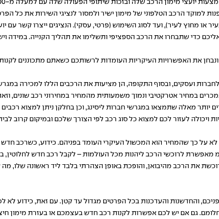
למוקד הרכב הטלפוני של מימון ישיר ולמסור לנציגי השירות את כל הפרטים 
יר או מחוץ לעיר), ועד לסוג השימוש (פרטי, עסקי). הנציגים ייצרו קשר עם יו
יכם כדי שתבחרו את הרכב הספציפי ותשלימו את תהליך הקנייה. במידה ויש 
, ונבחן את האפשרויות העיקריות העומדות לרשותכם כשאתם מתכוננים לקנות 
ו לחברות ועסקים, ובסוף התקופה, הן מציעות את הרכבים הללו למכירה במגר
נמכרים במחיר אטרקטיבי ונמוך משמעותית מהמחיר במחירוני רכב שונים, וזאת
ים יותר מאלה שתמצאו במגרשי חברות ליסינג, וכן בחלקן ניתן למצוא רכבים 
ם לא על כך שהמחיר הוא המכשול העיקרי העומד בפניהם. כידוע, כשרכב חדש
וכשת את הרכב מהיבואן, והופכת באופן הצהרתי בלבד ליד ראשונה שלו, מה ש
פניכם, והחדשנות והעדכנות בכל הפרטים מגדול עד קטן. עם זאת, כידוע לא 
מת חלומם. גם אם יש לכם אפשרות לקנות רכב חדש בעצמכם או בעזרת מימון חי