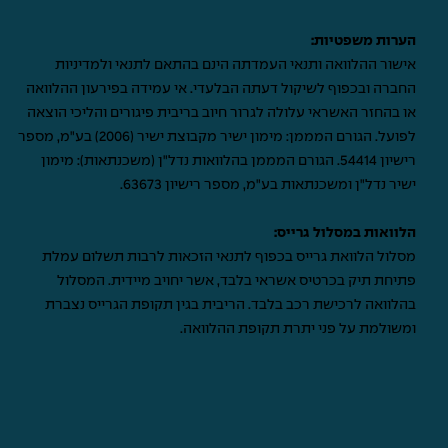
הערות משפטיות:
אישור ההלוואה ותנאי העמדתה הינם בהתאם לתנאי ולמדיניות
החברה ובכפוף לשיקול דעתה הבלעדי. אי עמידה בפירעון ההלוואה
או בהחזר האשראי עלולה לגרור חיוב בריבית פיגורים והליכי הוצאה
לפועל. הגורם המממן: מימון ישיר מקבוצת ישיר (2006) בע"מ, מספר
רישיון 54414. הגורם המממן בהלוואות נדל"ן (משכנתאות): מימון
ישיר נדל"ן ומשכנתאות בע"מ, מספר רישיון 63673.
הלוואות במסלול גרייס:
מסלול הלוואת גרייס בכפוף לתנאי הזכאות לרבות תשלום עמלת
פתיחת תיק בכרטיס אשראי בלבד, אשר יחויב מיידית. המסלול
בהלוואה לרכישת רכב בלבד. הריבית בגין תקופת הגרייס נצברת
ומשולמת על פני יתרת תקופת ההלוואה.