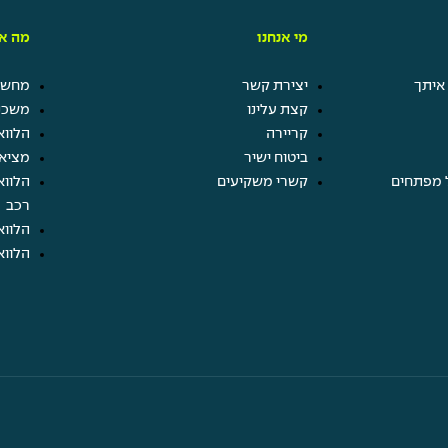
מי אנחנו
מה אנ
איתך
יצירת קשר
מחשבו
קצת עלינו
משכנ
קריירה
הלווא
ביטוח ישיר
מציא
 מפתחים
קשרי משקיעים
הלווא
רכב
הלווא
הלווא