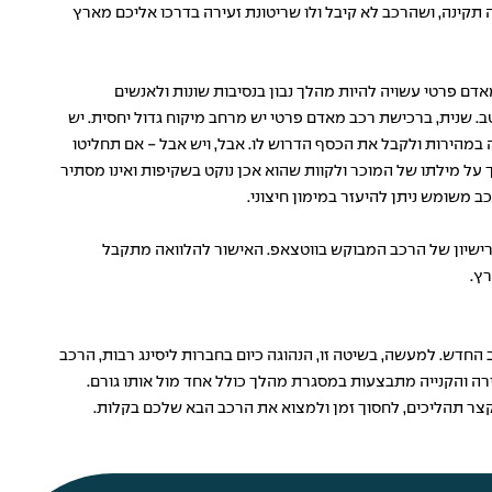
 תקינה, ושהרכב לא קיבל ולו שריטונת זעירה בדרכו אליכם מארץ
אנשים המוותרים מראש על האפשרות של רכישת רכב חדש, ומעדיפים לחפש בשוק הפרטי רכב יד שניה שמתאים לצרכיהם. קניית רכב יד 2 מאדם פרטי עשויה להיות מהלך נבון בנסיבות שונות ולאנשים
. שנית, ברכישת רכב מאדם פרטי יש מרחב מיקוח גדול יחסית. יש
במהירות ולקבל את הכסף הדרוש לו. אבל, ויש אבל - אם תחליטו
לסמוך על מילתו של המוכר ולקוות שהוא אכן נוקט בשקיפות ואינו מסתיר
 משומש ניתן להיעזר במימון חיצוני.
רישיון של הרכב המבוקש בווטצאפ. האישור להלוואה מתקבל
רץ.
כב הישן מכסה חלק מהתשלום עבור הרכב החדש. למעשה, בשיטה זו, הנהוגה כיום בחברות ליסינג רבות, הרכב
ה והקנייה מתבצעות במסגרת מהלך כולל אחד מול אותו גורם.
לקצר תהליכים, לחסוך זמן ולמצוא את הרכב הבא שלכם בקלות.