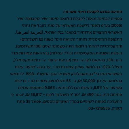
הודעה בנוגע לקבלת חיווי אשראי:
בפנייה לבחינת זכאות לקבלת הלוואה מימון ישיר מקבוצת ישיר
(2006) בע"מ תפנה ללשכת האשראי על מנת לקבל את נתוני
האשראי המצויים אודותייך במאגר בנק ישראל.
للعربية انقر هنا
.
התקופה המינימלית להחזר הלוואה הינה כשנה (12 תשלומים)
והמקסימלית להחזר הלוואה הינה כשמונה שנים (100 תשלומים).
העלות השנתית המקסימלית (כולל עמלות) בהלוואות צמודות מדד
הינה 13%, בהתאם לצו הריבית (קביעת שיעור הריבית המקסימלי),
תש"ל-1970. בהלוואת שאינן צמודות מדד, עד גובה "שיעור עלות
האשראי המרבי" בהתאם לחוק אשראי הוגן התשנ"ג-1993. לדוגמא:
בהלוואה על סך 30,000 ₪, ב- 55 תשלומים, צמודת מדד בריבית
בשיעור של 8.5%, העלות הכוללת תהיה 9.66% בתוספת עמלת
פתיחת תיק בסך 490 ₪. *סה"כ תשלומי לקוח – 36,817 ₪. יובהר כי
ההערכה כפופה לשינויים במדד ושינויים נוספים. אפעל 35 פתח
תקווה,
03-7215555
.