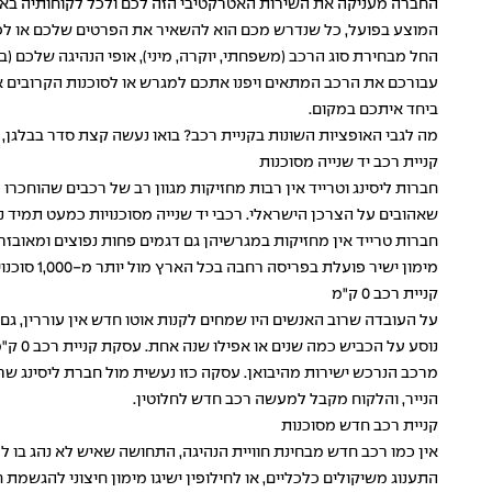
המוצע בפועל, כל שנדרש מכם הוא להשאיר את הפרטים שלכם או לפנות 
החל מבחירת סוג הרכב (משפחתי, יוקרה, מיני), אופי הנהיגה שלכם (בע
עבורכם את הרכב המתאים ויפנו אתכם למגרש או לסוכנות הקרובים אל
ביחד איתכם במקום.
מה לגבי האופציות השונות בקניית רכב? בואו נעשה קצת סדר בבלגן
קניית רכב יד שנייה מסוכנות
חברות ליסינג וטרייד אין רבות מחזיקות מגוון רב של רכבים שהוחכר
שאהובים על הצרכן הישראלי. רכבי יד שנייה מסוכנויות כמעט תמיד 
חברות טרייד אין מחזיקות במגרשיהן גם דגמים פחות נפוצים ומאובזר
מימון ישיר פועלת בפריסה רחבה בכל הארץ מול יותר מ-1,000 סוכנויות ויכולה לעזור לכם למצוא כל סוג רכב לפי הצורך שלכם ובמיקום קרוב לביתכם, וכל זאת ללא עלות או התחייבות.
קניית רכב 0 ק"מ
על העובדה שרוב האנשים היו שמחים לקנות אוטו חדש אין עוררין, ג
מרכב הנרכש ישירות מהיבואן. עסקה כזו נעשית מול חברת ליסינג שר
הנייר, והלקוח מקבל למעשה רכב חדש לחלוטין.
קניית רכב חדש מסוכנות
אין כמו רכב חדש מבחינת חוויית הנהיגה, התחושה שאיש לא נהג בו ל
התענוג משיקולים כלכליים, או לחילופין ישיגו מימון חיצוני להגש