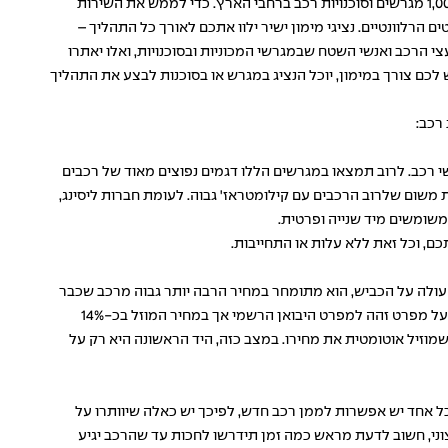
החברה מעניקה את השירות האטרקטיבי הזה לכם ולכל לקוחותיה באמצעות יועצי מימון הרכב שלה ובזכות שיתופי הפעולה שלה עם למעלה מ-1,000 מגרשים וסוכנויות רכב ברחבי הארץ. כדי לממש את השירות
הרלוונטיים. נציגי מימון ישיר ילוו אתכם לאורך כל התהליך –
עצי הרכב ואנשי השטח שבמגרשי המכוניות ובסוכנויות, ואלו יאתרו
לכם צורך במימון, יוכל הנציג במגרש או בסוכנות לבצע את התהליך
רכב:
שי רכב. לרוב תמצאו במגרשים הללו דגמים נפוצים מאוד של רכבים
 משום שלרוב הרכבים עם קילומטראז' גבוה. לעומת חברות ליסינג,
משומשים מיד שנייה ופרטית.
 עולה על הכביש, הוא מתומחר במחיר הרבה יותר גבוה מרכב שכבר
נוסע על הכביש כמה שנים או אפילו שנה אחת. עסקת קניית רכב 0 ק"מ מאפשרת לרוכשי הרכב ליהנות מכל העולמות – לקבל רכב חדש לחלוטין, בעל מפרט זהה למפרט היבואן הרשמי אך במחיר המוזל בכ-14%
מוזיל אוטומטית את מחירו. במצב כזה, היד הראשונה היא רק על
לכל אחד יש אפשרות לממן רכב חדש, לפיכך יש כאלה שיוותרו על
צוני, חשוב לדעת מראש כמה זמן תידרשו לחכות עד שהרכב יגיע