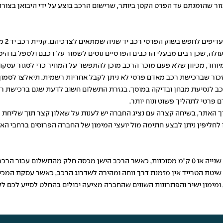
זור שהזמנתם עד הפרט הקטן ביותר, שרישום הרכב בוצע על ידי היבואן בצורה
ישנם 
לה, שכן רבים מבעלי הרכבים הפרטיים נוטים לשמור על רכבם ולטפל בו היטב
וחד, מכיוון שלא פעם מוכר הרכב מוכן להתפשר על המחיר כדי לסגור עסקה 
 כמו כן, יש לזכור שברכישת רכב מאדם פרטי לא ניתן לקבל אחריות רשמית. תיאלצו 
כב לנסיעת מבחן ובדיקה במוסך. בגזרת התשלום חשוב לדעת שגם ברכישת רכב
 פרטי לתהליך פשוט ונוח יותר.
ך האתר, בשיחה קצרה עם נציג החברה יש לענות על שאלון קצר תוך שליחת 
 לחליפין ניתן לבצע חתימה מול יועצי המימון של החברה הפרוסים ברחבי הא
אנשים רבים רוכשים רכבים בשיטת הטרייד אין במסגרת קניית רכב יד שנייה או 0 ק"מ מסוכנות, כאשר הר
טת הטרייד אין מזמנת דרך נוחה ומהירה לשדרוג הרכב, כאשר עסקת המכיר
, ומימון ישיר והפתרונות השונים שהחברה מציעה יכולים בהחלט לסייע לכם 