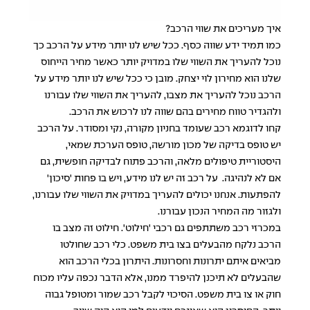
איך מעריכים את שווי הרכב?
כמו תמיד ידע שווה כסף. ככל שיש לנו יותר מידע על הרכב כך
נוכל להעריך את השווי שלו במדויק יותר כאשר מחיר הייחוס
שלנו הוא מחירון לוי יצחק. מובן כי ככל שיש לנו יותר מידע על
הרכב נוכל להעריך את מצבו, להעריך את השווי שלו עבורנו
ולהגדיר טווח מחירים בהם שווה לנו לרכוש את הרכב.
קחו לדוגמא רכב שעומד בחניון מקורה, נקי ומסודר. על הרכב
יש טופס בדיקה של מכון מורשה, טופס הערכת שמאי,
היסטוריית טיפולים מלאה, והרכב פתוח לבדיקה חופשית, גם
אם לא לנהיגה. על רכב זה יש לנו מידע, ויש בו פחות 'סיכון'
להפתעות. אנחנו יכולים להעריך במדויק את השווי שלו עבורנו,
ולגזור מה המחיר הנכון עבורנו.
במכרזי רכב משתתפים גם רכבי 'חילוט'. חילוט זה מצב בו
הרכב נלקח מהבעלים בצו בית משפט. כלי רכב שחולטו
מביאים איתם יתרונות וחסרונות. היתרון בכלי הרכב הוא
שהבעלים לא תיכנן להיפרד ממנו, אלא הדבר נכפה עליו מכוח
חוק או צו בית משפט. הסיכוי לקבל רכב שמור ומטופל גבוה