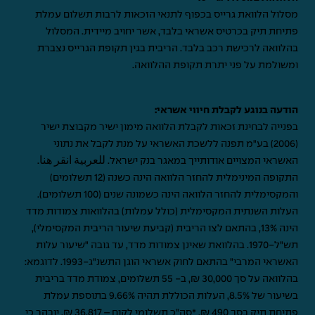
מסלול הלוואת גרייס בכפוף לתנאי הזכאות לרבות תשלום עמלת
פתיחת תיק בכרטיס אשראי בלבד, אשר יחויב מיידית. המסלול
בהלוואה לרכישת רכב בלבד. הריבית בגין תקופת הגרייס נצברת
ומשולמת על פני יתרת תקופת ההלוואה.
הודעה בנוגע לקבלת חיווי אשראי:
בפנייה לבחינת זכאות לקבלת הלוואה מימון ישיר מקבוצת ישיר
(2006) בע"מ תפנה ללשכת האשראי על מנת לקבל את נתוני
האשראי המצויים אודותייך במאגר בנק ישראל.
للعربية انقر هنا
.
התקופה המינימלית להחזר הלוואה הינה כשנה (12 תשלומים)
והמקסימלית להחזר הלוואה הינה כשמונה שנים (100 תשלומים).
העלות השנתית המקסימלית (כולל עמלות) בהלוואות צמודות מדד
הינה 13%, בהתאם לצו הריבית (קביעת שיעור הריבית המקסימלי),
תש"ל-1970. בהלוואת שאינן צמודות מדד, עד גובה "שיעור עלות
האשראי המרבי" בהתאם לחוק אשראי הוגן התשנ"ג-1993. לדוגמא:
בהלוואה על סך 30,000 ₪, ב- 55 תשלומים, צמודת מדד בריבית
בשיעור של 8.5%, העלות הכוללת תהיה 9.66% בתוספת עמלת
פתיחת תיק בסך 490 ₪. *סה"כ תשלומי לקוח – 36,817 ₪. יובהר כי