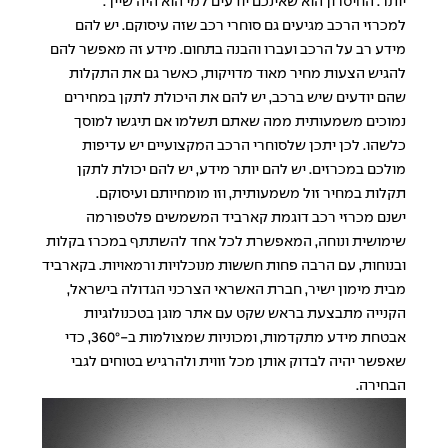
יותר. החיסרון הוא שאינכם יודעים למי הוא היה שייך.
למכרזי הרכב מגיעים גם סוחרי רכב שזה עיסוקם. יש להם
מידע רב על הרכב ועברו והבנה בתחום. מידע זה מאפשר להם
להגיש הצעות מחיר מאוד מדויקות, כאשר גם את התקלות
שהם יודעים שיש ברכב, יש להם את היכולת לתקן במחירים
נמוכים משמעותית ממה שאתם תשלמו אם תיגשו למוסך
כלשהו. לכן יתכן שלסוחרי הרכב המקצועיים יש עדיפות
מולכם במכרזים. יש להם יותר מידע, יש להם יכולת לתקן
תקלות במחיר זול משמעותית, וזו מומחיותם ועיסוקם.
ישנם מכרזי רכב דוגמת קארביד המשמשים פלטפורמה
שימושית ונוחה, המאפשרת לכל אחד להשתתף במכרז בקלות
ובנוחות, עם הרבה פחות חששות מנוכלויות ורמאויות. בקארביד
מבית מימון ישיר, חברת האשראי הצרכני הגדולה בישראל,
הקנייה מתבצעת בראש שקט עם אתר מוגן בטכנולוגיות
אבטחת מידע מתקדמות, ומכוניות שמצולמות ב-360°, כדי
שאפשר יהיה לבדוק אותן מכל זווית ולהרגיש בטוחים לגבי
הבחירה.