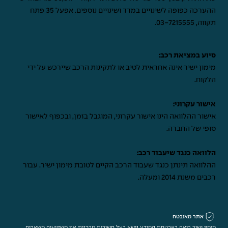
ההערכה כפופה לשינויים במדד ושינויים נוספים. אפעל 35 פתח
תקווה,
03-7215555
.
סיוע במציאת רכב:
מימון ישיר אינה אחראית לטיב או לתקינות הרכב שיירכש על ידי
הלקוח.
אישור עקרוני:
אישור ההלוואה הינו אישור עקרוני, המוגבל בזמן, ובכפוף לאישור
סופי של החברה.
הלוואה כנגד שיעבוד רכב:
ההלוואה תינתן כנגד שעבוד הרכב הקיים לטובת מימון ישיר. עבור
רכבים משנת 2014 ומעלה.
אתר מאובטח
מימון ישיר רואה באבטחת המידע נושא בעל חשיבות מרכזית אנו משקיעים משאבים