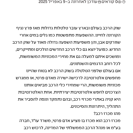
0 קוראים
עודכן לאחרונה ב-9 באפריל 2025
שוק הרכב בעולם ובארץ עובר טלטלות גדולות מאז פרץ נגיף
הקורונה לחיינו. ההשפעות מתפשטות כמו גלים במים אחרי
שזורקים אבן, והן משפיעות השפעה גדולה מאוד על שוק הרכב
החדש. כפועל יוצא גם כלי הרכב החדשים הולכים ומתייקרים,
ומושכים איתם למעלה גם את מחירי המכוניות המשומשות,
לכל רוחב הדגמים והשנתונים.
אם בעולם שלפני הטלטלה בשוק הרכב לא בטוח שהיינו
מחפשים אלטרנטיבה לרכישה ישירה מאדם פרטי, או ממגרש
מכוניות משומשות, הרי שמחירי כלי הרכב מביאים אותנו
הצרכנים לחפש אלטרנטיבות יצירתיות. אחת האלטרנטיבות
היא קניה באתרי מכרזי רכב, ובהם נתמקד וננסה להסביר את
התהליך, היתרונות והסיכונים.
מהו מכרז רכב?
מכרז רכב הוא מכרז בו מציע אדם פרטי, משרד עו"ד, חברה
בע"מ או מנהל הרכב הממשלתי של המדינה, לרכוש רכב