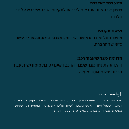
סיוע במציאת רכב:
מימון ישיר אינה אחראית לטיב או לתקינות הרכב שיירכש על ידי
הלקוח.
אישור עקרוני:
אישור ההלוואה הינו אישור עקרוני, המוגבל בזמן, ובכפוף לאישור
סופי של החברה.
הלוואה כנגד שיעבוד רכב:
ההלוואה תינתן כנגד שעבוד הרכב הקיים לטובת מימון ישיר. עבור
רכבים משנת 2014 ומעלה.
אתר מאובטח
מימון ישיר רואה באבטחת המידע נושא בעל חשיבות מרכזית אנו משקיעים משאבים
רבים, הן טכנולוגיים והן אנושיים בכדי לשמור על סודיות פרטייך ונתונייך. תוך שימוש
בשיטות אבטחה מתקדמות ובמערכות הצפנה חזקות.