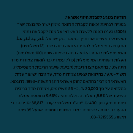
הודעה בנוגע לקבלת חיווי אשראי:
בפנייה לבחינת זכאות לקבלת הלוואה מימון ישיר מקבוצת ישיר
(2006) בע"מ תפנה ללשכת האשראי על מנת לקבל את נתוני
האשראי המצויים אודותייך במאגר בנק ישראל.
للعربية انقر هنا
.
התקופה המינימלית להחזר הלוואה הינה כשנה (12 תשלומים)
והמקסימלית להחזר הלוואה הינה כשמונה שנים (100 תשלומים).
העלות השנתית המקסימלית (כולל עמלות) בהלוואות צמודות מדד
הינה 13%, בהתאם לצו הריבית (קביעת שיעור הריבית המקסימלי),
תש"ל-1970. בהלוואת שאינן צמודות מדד, עד גובה "שיעור עלות
האשראי המרבי" בהתאם לחוק אשראי הוגן התשנ"ג-1993. לדוגמא:
בהלוואה על סך 30,000 ₪, ב- 55 תשלומים, צמודת מדד בריבית
בשיעור של 8.5%, העלות הכוללת תהיה 9.66% בתוספת עמלת
פתיחת תיק בסך 490 ₪. *סה"כ תשלומי לקוח – 36,817 ₪. יובהר כי
ההערכה כפופה לשינויים במדד ושינויים נוספים. אפעל 35 פתח
תקווה,
03-7215555
.