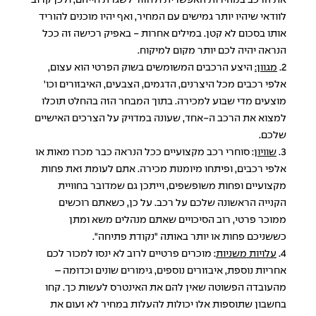
לוודאי שיהיו יותר גמישים עם המחיר, ואף יהיו מוכנים להוריד
אותו בסכום לא קטן. במילים אחרות - באפיק רכישה זה ככל
הנראה יהיה לכם יותר מקום למיקוח.
2.
מגוון:
היצע הרכבים המשומשים בשוק הפרטי הוא עצום,
אלפי רכבים מכל היצרנים, הדגמים, הצבעים, האיבזורים וכו'
מוצעים מדי שבוע למכירה. בתוך המבחר הזה בהחלט תוכלו
למצוא את הרכב ה-אחד, שעונה במדויק על הצרכים האישיים
שלכם.
3.
שוויון
: סוחרי רכב מקצועיים ככל הנראה כבר מכרו מאות או
אלפי רכבים, ופיתחו מיומנות מכירה. אתם לעומת זאת פחות
מקצועיים ופחות משופשפים, וייתכן גם שמדובר בחוויית
הקנייה הראשונה שלכם על רכב. על כן, כשאתם רוכשים
ממוכר פרטי, רוב הסיכויים שאתם מנהלים משא ומתן
כששניכם פחות או יותר באותה "נקודת פתיחה".
4.
עלויות משניות
: מוכרים פרטיים לרוב לא ינסו למכור לכם
אחריות נוספת, איבזורים נוספים, גימורים שונים וכדומה –
מהעובדה הפשוטה שאין להם את האינטרס לעשות כך. קחו
בחשבון שתוספות אלו יכולות להעלות במחיר לא זעום את