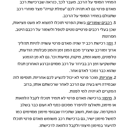
המחיר הסופי על הרכב. מעבר לכך, כנראה שברכישת רכב
מאדם פרטי גם לא תהיה לכם "עמלת קנייה" מצד סוחרי רכב
שתגולם במחיר הסופי על הרכב.
5.
רכבים שמורים:
בשוק הפרטי תוכלו למצוא לא מעט מציאות,
שכן בעלי רכבים פרטיים נוטים לטפל ולשמור על רכבם היטב.
חסרונות
1.
זמן
: רכישת רכב יד שניה מאדם פרטי עשויה להיות תהליך
ארוך ומורכב שיצריך מכם המון זמן והמון סבלנות: הודעות,
טלפונים, משא ומתן, מיקוח, נסיעות וכו'. גם לא מן הנמנע
שתשקיעו זמן רב בבירור על רכב מסוים וברגע האחרון תגלו
שהוא כבר נמכר לאדם אחר.
2.
אחריות:
מוכר פרטי לא יכול להציע לכם אחריות. תוסיפו לזה
שבמידה ויש בעיה עם הרכב לאחר שרכשתם אותו, ברוב
המקרים לא יהיה למי לפנות.
3.
מימון:
ברכישה מאדם פרטי לא תמיד תוכלו לקבל הלוואות
או מימון, ותאלצו להיפרד מסכום כסף לא זעום כבר בשלב
המקדמה. עם זאת, חשוב שתכירו שבגופי מימון מסוימים כמו
למשל מימון ישיר, גם ברכישת רכב משומש מאדם פרטי תוכלו
להיעזר במימון חיצוני ולקבל הלוואה לרכישתו.