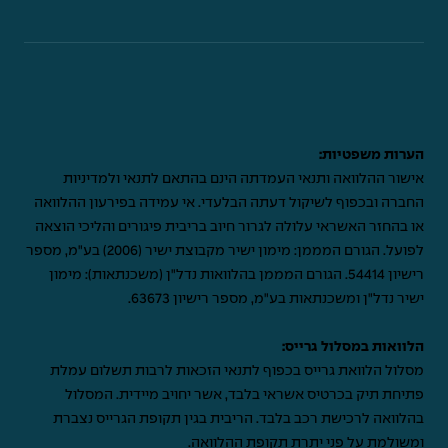
הערות משפטיות:
אישור ההלוואה ותנאי העמדתה הינם בהתאם לתנאי ולמדיניות
החברה ובכפוף לשיקול דעתה הבלעדי. אי עמידה בפירעון ההלוואה
או בהחזר האשראי עלולה לגרור חיוב בריבית פיגורים והליכי הוצאה
לפועל. הגורם המממן: מימון ישיר מקבוצת ישיר (2006) בע"מ, מספר
רישיון 54414. הגורם המממן בהלוואות נדל"ן (משכנתאות): מימון
ישיר נדל"ן ומשכנתאות בע"מ, מספר רישיון 63673.
הלוואות במסלול גרייס:
מסלול הלוואת גרייס בכפוף לתנאי הזכאות לרבות תשלום עמלת
פתיחת תיק בכרטיס אשראי בלבד, אשר יחויב מיידית. המסלול
בהלוואה לרכישת רכב בלבד. הריבית בגין תקופת הגרייס נצברת
ומשולמת על פני יתרת תקופת ההלוואה.