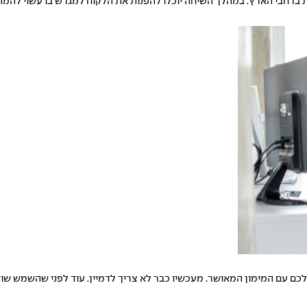
ת ברחבי הארץ. במהלך השיחה יוכלו להפנות את הלקוח למגרש בו עשוי להמת
ם עם המימון המאושר. מעכשיו כבר לא צריך לדמיין. עוד לפני שהשמש שו