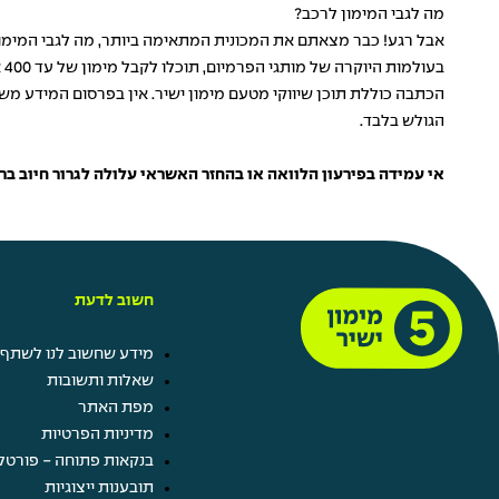
מה לגבי המימון לרכב?
אבל רגע! כבר מצאתם את המכונית המתאימה ביותר, מה לגבי המימון
בעולמות היוקרה של מותגי הפרמיום, תוכלו לקבל מימון של עד 400 אלף שקלים ותופנו למגרשים המתאימים ביותר כדי לפגוש שם את המאצ' המושלם.
הכתבה כוללת תוכן שיווקי מטעם מימון ישיר. אין בפרסום המידע מש
הגולש בלבד.
אי עמידה בפירעון הלוואה או בהחזר האשראי עלולה לגרור חיוב בריבית פיגורים והליכי הוצאה לפועל. מספר רישי
חשוב לדעת
מידע שחשוב לנו לשתף 
שאלות ותשובות
מפת האתר
מדיניות הפרטיות
בנקאות פתוחה - פורטל
תובענות ייצוגיות