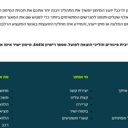
 לרכב? יועץ המימון ימשיך את התהליך ויבנה יחד אתכם את תכנית המימון 
ום המלצה או מתן ייעוץ, והמידע אינו מחליף היוועצות באנשי המקצוע הרלב
ון 54414. מימון ישיר אינה אחראית לטיב או לתקינות הרכב שיירכש על ידי הלקוח.
מי אנחנו
מה אנ
איתך
יצירת קשר
מחשבו
קצת עלינו
משכנ
קריירה
הלווא
ביטוח ישיר
מציא
 מפתחים
קשרי משקיעים
הלווא
רכב