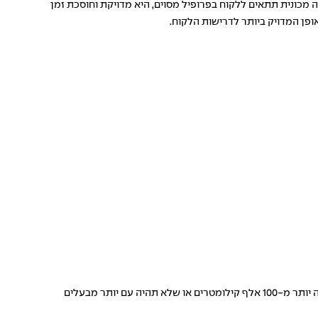
כונית תתאים ללקוח בפרופיל מסוים, היא מדויקת וחוסכת זמן
ופן המדויק ביותר לדרישות הלקוח.
דוגמה לכך יכולה להיות מצב שבו אתם הקונים מגדירים "תנאים מוקדמים". אלו יכולים להיות: שהמכונית לא תהיה בת יותר משלוש שנים, שלא עברה יותר מ-100 אלף קילומטרים או שלא תהיה עם יותר מבעלים