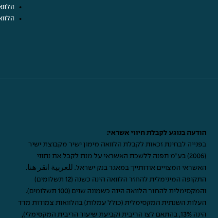
הלווא
הלווא
הודעה בנוגע לקבלת חיווי אשראי:
בפנייה לבחינת זכאות לקבלת הלוואה מימון ישיר מקבוצת ישיר
(2006) בע"מ תפנה ללשכת האשראי על מנת לקבל את נתוני
האשראי המצויים אודותייך במאגר בנק ישראל.
للعربية انقر هنا
.
התקופה המינימלית להחזר הלוואה הינה כשנה (12 תשלומים)
והמקסימלית להחזר הלוואה הינה כשמונה שנים (100 תשלומים).
העלות השנתית המקסימלית (כולל עמלות) בהלוואות צמודות מדד
הינה 13%, בהתאם לצו הריבית (קביעת שיעור הריבית המקסימלי),