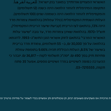
האשראי המצויים אודותייך במאגר בנק ישראל.
للعربية انقر هنا
.
התקופה המינימלית להחזר הלוואה הינה כשנה (12 תשלומים)
והמקסימלית להחזר הלוואה הינה כשמונה שנים (100 תשלומים).
העלות השנתית המקסימלית (כולל עמלות) בהלוואות צמודות מדד
הינה 13%, בהתאם לצו הריבית (קביעת שיעור הריבית המקסימלי),
תש"ל-1970. בהלוואת שאינן צמודות מדד, עד גובה "שיעור עלות
האשראי המרבי" בהתאם לחוק אשראי הוגן התשנ"ג-1993. לדוגמא:
בהלוואה על סך 30,000 ₪, ב- 55 תשלומים, צמודת מדד בריבית
בשיעור של 8.5%, העלות הכוללת תהיה 9.66% בתוספת עמלת
פתיחת תיק בסך 490 ₪. *סה"כ תשלומי לקוח – 36,817 ₪. יובהר כי
ההערכה כפופה לשינויים במדד ושינויים נוספים. אפעל 35 פתח
תקווה,
03-7215555
.
 מרכזית אנו משקיעים משאבים רבים, הן טכנולוגיים והן אנושיים בכדי לשמור על סודיות פרטייך ו