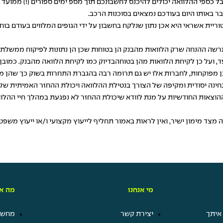
ל כספי ההלוואה יכולים להיכנס לחשבונכם תוך מספ ימים ספורים (!) ממועד
ר באותו היום בעודכם נמצאים בסוכנות הרכב.
טוריית אשראי היא אכן נתון שנלקח בחשבון על ידי הגופים המלווים בעודם בו
שה ההנחה שרק הלוואות מהבנק הן בטוחות שכן הן נתונות לפיקוח ממשלתי 
ד, ועל כן לקיחת הלוואות מהן בטוחהבדיוק כמו לקיחת הלוואה מהבנק. כמוב
ותן מפוקחות, לחברות אלו יש גם תרומה רבה בהגברת התחרות בשוק כך שהן מ
נה יסודית ומקיפה של הצורך בנטילת ההלוואה ויכולת ההחזר האמיתית שלכם
הוצאות החודשיות על מנת לוודא שיכולת ההחזר לא נפגעת במהלך חיי ההלוו
מצד מימון ישיר, ואין לראות באמור תחליף לייעוץ מקצועי ו/או ייעוץ משפ
מי אנחנו
מה אנ
איתך
יצירת קשר
מחשבו