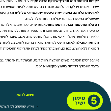
לקיחת הלוואה היא תהליך שלוקח הרבה זמן
אולי תופתעו לשמוע אב
ישיר – אם תרצו לקחת הלוואה עבור רכב היא תוכל להיות מאושרת כב
לא תינתן הלוואה באם קיימת היסטוריית אשראי שלילית
ובכן, היס
שנשקלים במסגרת בחינת יכולת ההחזר של הלקוח.
רק הלוואות מצד הבנק הן מפוקחות
אנחנו ערים לכך שבישראל השתר
כרטיסי האשראי, חברות הביטוח וחברות הפנסיה נתונות לפיקוח מוקפ
ללקיחת הלוואה אונליין - כאמור, הכל תחת פיקוח. אגב, מעבר להי
הלוואה מובילה לאוברדרפט
לקיחת הלוואה צריכה להתבצע לאחר בחי
הלוואה ללא חשש. כמו כן, חשוב להקפיד לבחון את היקף ההכנסות וה
אין בפרסום הכתבה משום המלצה, חוות דעת, הבעת דעה או מתן עצה 
בלבד ומומלץ ללוותה בייעוץ מקצועי פרטני.
חשוב לדעת
מידע שחשוב לנו לשתף 