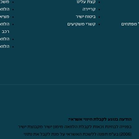
קצת עלינו
משכנ
קריירה
הלווא
ביטוח ישיר
מציא
 מפתחים
קשרי משקיעים
הלווא
רכב
הלווא
הלווא
הודעה בנוגע לקבלת חיווי אשראי:
בפנייה לבחינת זכאות לקבלת הלוואה מימון ישיר מקבוצת ישיר
(2006) בע"מ תפנה ללשכת האשראי על מנת לקבל את נתוני