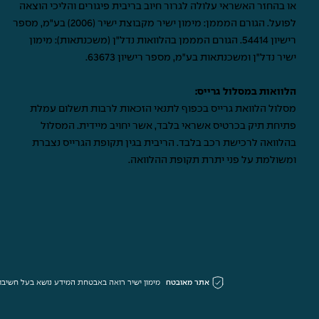
או בהחזר האשראי עלולה לגרור חיוב בריבית פיגורים והליכי הוצאה
לפועל. הגורם המממן: מימון ישיר מקבוצת ישיר (2006) בע"מ, מספר
רישיון 54414. הגורם המממן בהלוואות נדל"ן (משכנתאות): מימון
ישיר נדל"ן ומשכנתאות בע"מ, מספר רישיון 63673.
הלוואות במסלול גרייס:
מסלול הלוואת גרייס בכפוף לתנאי הזכאות לרבות תשלום עמלת
פתיחת תיק בכרטיס אשראי בלבד, אשר יחויב מיידית. המסלול
בהלוואה לרכישת רכב בלבד. הריבית בגין תקופת הגרייס נצברת
ומשולמת על פני יתרת תקופת ההלוואה.
אתר מאובטח
מימון ישיר רואה באבטחת המידע נושא בעל חשיבות