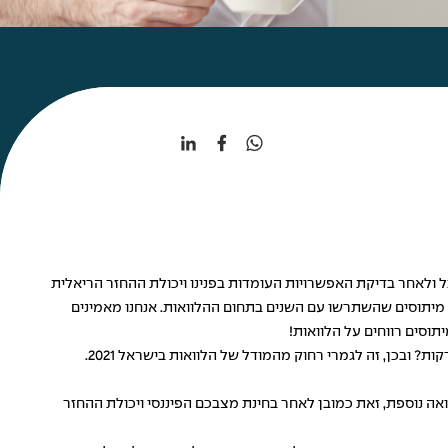
ל ולאחר בדיקת האפשרויות העומדות בפנינו ויכולת ההחזר הריאלית
ט מיתוסים שהשתרשו עם השנים בתחום ההלוואות. אנחנו מאמינים
וסים רווחים על הלוואות!
חוששים מהבירוקרטיה הכרוכה בהליך של קבלת הלוואה? מאישורים, מסמכים, חתימות, ביקורים בבנק ושאר ירקות? ובכן, זה לגמרי רחוק מהמודל של הלוואות בישראל 2021.
ואה נוספת, זאת כמובן לאחר בחינת מצבכם הפיננסי ויכולת ההחזר