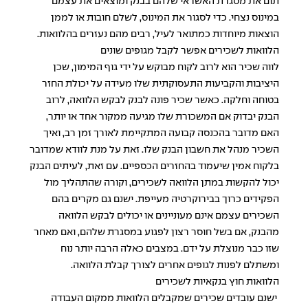
תום את מסגרת האשראי שלהם בבנק ומוצאים את עצמם
במינוס נצחי. כדי לסגור את המינוס, לשלם חובות או לממן
הוצאות מיוחדות כמתואר לעיל, רבים מהם נעזרים בהלוואות.
הלוואות לשכירים אפשר לקבל מגופים שונים
לווה שכיר הוא לרוב לקוח מבוקש על ידי גוף המימון, שכן
היציבות והקביעות התעסוקתית שלו מעידה על יכולת החזר
בטוחה וחלקה. כאשר שכיר פונה לבנק לבקש הלוואה, לרוב
הבנק יבדוק אם המשכורת שלו מגיעה ממקור אחד או יותר,
האם מדובר בהכנסה קבועה המתקיימת לאורך זמן רב, ואיך
השכיר מנהל את חשבון הבנק שלו. זאת על מנת לוודא שמדובר
בלקוח אמין שיעמוד בהחזרים הכספיים. עם זאת, לעיתים הבנק
יכול להקשות במתן הלוואה לשכירים, וקורה שהתהליך מול
הפקידים כרוך בבירוקרטיה מעייפת. ישנם גם מקרים בהם
השכירים עצמם אינם מעוניינים או יכולים לבקש הלוואה
מהבנק, אם בשל חוסר רצון לפגוע במסגרת שלהם, ואם מאחר
שזו כבר מנוצלת על ידם. במצבים כאלה הרבה יותר נוח
ומשתלם לפנות לגופים אחרים לצורך קבלת הלוואה.
הלוואות חוץ בנקאיות לשכירים
ישנם עובדים שכירים שמקבלים הלוואות ממקום העבודה