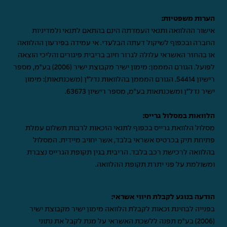
הערות משפטיות:
אישור ההלוואה ותנאי העמדתה הינם בהתאם לתנאי ולמדיניות
החברה ובכפוף לשיקול דעתה הבלעדי. אי עמידה בפירעון ההלוואה
או בהחזר האשראי עלולה לגרור חיוב בריבית פיגורים והליכי הוצאה
לפועל. הגורם המממן: מימון ישיר מקבוצת ישיר (2006) בע"מ, מספר
רישיון 54414. הגורם המממן בהלוואות נדל"ן (משכנתאות): מימון
ישיר נדל"ן ומשכנתאות בע"מ, מספר רישיון 63673.
הלוואות במסלול גרייס:
מסלול הלוואת גרייס בכפוף לתנאי הזכאות לרבות תשלום עמלת
פתיחת תיק בכרטיס אשראי בלבד, אשר יחויב מיידית. המסלול
בהלוואה לרכישת רכב בלבד. הריבית בגין תקופת הגרייס נצברת
ומשולמת על פני יתרת תקופת ההלוואה.
הודעה בנוגע לקבלת חיווי אשראי:
בפנייה לבחינת זכאות לקבלת הלוואה מימון ישיר מקבוצת ישיר
(2006) בע"מ תפנה ללשכת האשראי על מנת לקבל את נתוני