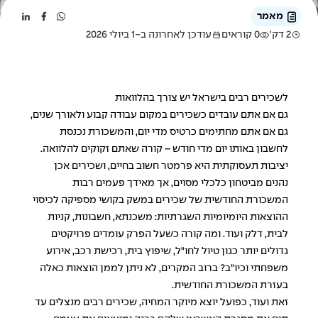
מאמר
2 דק'
0 קוראים
עודכן לאחרונה ב-1 ביולי 2026
לשכירים רבים בישראל יש צורך בהלוואות
גם אם אתם עובדים כשכירים במקום עבודה קבוע ולאורך שנים,
גם אם אתם מחתימים כרטיס מדי יום, והמשכורת נכנסת
לחשבון באותו יום מדי חודש – קורה שאתם זקוקים להלוואה.
יציבות תעסוקתית היא פרמטר חשוב בחיים, ושכירים אכן
נהנים מביטחון כלכלי מסוים, אך מאידך פעמים רבות
המשכורת החודשית של שכירים במשק בקושי מספיקה לכיסוי
ההוצאות היומיומיות השגרתיות: משכנתא, חשבונות, קניות
לבית, דלק ועוד. ומה קורה כשעל הפרק עומדים פרויקטים
גדולים יותר כגון טיול לחו"ל, שיפוץ בית, רכישת רכב, אירוע
משפחתי וכיו"ב? ברוב המקרים, לא ניתן לממן הוצאות כאלה
בעזרת המשכורת החודשית.
זאת ועוד, כפועל יוצא מיוקר המחיה, שכירים רבים מנצלים עד