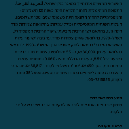
האשראי המצויים אודותייך במאגר בנק ישראל.
للعربية انقر هنا
.
התקופה המינימלית להחזר הלוואה הינה כשנה (12 תשלומים)
והמקסימלית להחזר הלוואה הינה כשמונה שנים (100 תשלומים).
העלות השנתית המקסימלית (כולל עמלות) בהלוואות צמודות מדד
הינה 13%, בהתאם לצו הריבית (קביעת שיעור הריבית המקסימלי),
תש"ל-1970. בהלוואת שאינן צמודות מדד, עד גובה "שיעור עלות
האשראי המרבי" בהתאם לחוק אשראי הוגן התשנ"ג-1993. לדוגמא:
בהלוואה על סך 30,000 ₪, ב- 55 תשלומים, צמודת מדד בריבית
בשיעור של 8.5%, העלות הכוללת תהיה 9.66% בתוספת עמלת
פתיחת תיק בסך 490 ₪. *סה"כ תשלומי לקוח – 36,817 ₪. יובהר כי
ההערכה כפופה לשינויים במדד ושינויים נוספים. אפעל 35 פתח
תקווה,
03-7215555
.
סיוע במציאת רכב:
מימון ישיר אינה אחראית לטיב או לתקינות הרכב שיירכש על ידי
הלקוח.
אישור עקרוני: