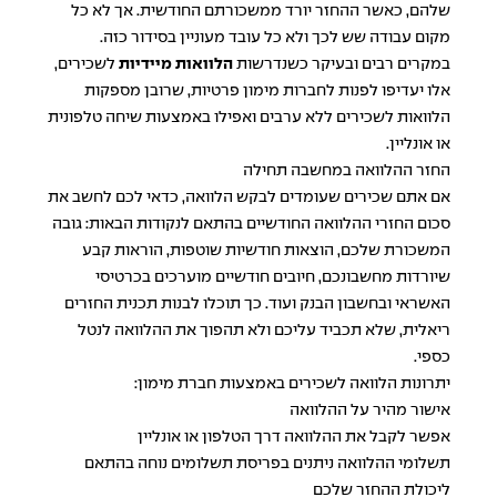
שלהם, כאשר ההחזר יורד ממשכורתם החודשית. אך לא כל
מקום עבודה שש לכך ולא כל עובד מעוניין בסידור כזה.
במקרים רבים ובעיקר כשנדרשות
הלוואות מיידיות
לשכירים,
אלו יעדיפו לפנות לחברות מימון פרטיות, שרובן מספקות
הלוואות לשכירים ללא ערבים ואפילו באמצעות שיחה טלפונית
או אונליין.
החזר ההלוואה במחשבה תחילה
אם אתם שכירים שעומדים לבקש הלוואה, כדאי לכם לחשב את
סכום החזרי ההלוואה החודשיים בהתאם לנקודות הבאות: גובה
המשכורת שלכם, הוצאות חודשיות שוטפות, הוראות קבע
שיורדות מחשבונכם, חיובים חודשיים מוערכים בכרטיסי
האשראי ובחשבון הבנק ועוד. כך תוכלו לבנות תכנית החזרים
ריאלית, שלא תכביד עליכם ולא תהפוך את ההלוואה לנטל
כספי.
יתרונות הלוואה לשכירים באמצעות חברת מימון:
אישור מהיר על ההלוואה
אפשר לקבל את ההלוואה דרך הטלפון או אונליין
תשלומי ההלוואה ניתנים בפריסת תשלומים נוחה בהתאם
ליכולת ההחזר שלכם